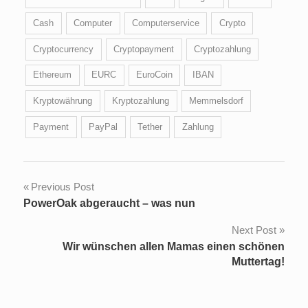
Cash
Computer
Computerservice
Crypto
Cryptocurrency
Cryptopayment
Cryptozahlung
Ethereum
EURC
EuroCoin
IBAN
Kryptowährung
Kryptozahlung
Memmelsdorf
Payment
PayPal
Tether
Zahlung
Post
Previous Post
PowerOak abgeraucht – was nun
navigation
Next Post
Wir wünschen allen Mamas einen schönen
Muttertag!