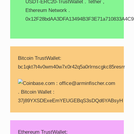
Bitcoin TrustWallet:
bc1qkt7t4v0wm40w7x0r42q5a0rlrnscgkc85resrr
Ethereum TrustWallet: