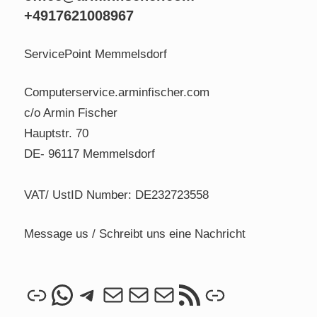
+4917621008967
ServicePoint Memmelsdorf
Computerservice.arminfischer.com
c/o Armin Fischer
Hauptstr. 70
DE- 96117 Memmelsdorf
VAT/ UstID Number: DE232723558
Message us / Schreibt uns eine Nachricht
Link
WhatsApp
Telegram
Mail
Mail
Mail
RSS Feed
Link