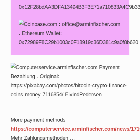
0x12F28bdAA3DFA13494B3F3E71a710833A4C9b3
More payment methods
https://computerservice.arminfischer.com/news/171
Mehr Zahlungsmethoden …