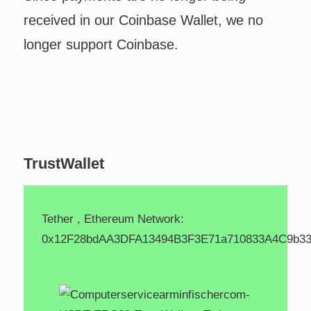
received in our Coinbase Wallet, we no
longer support Coinbase.
TrustWallet
Tether , Ethereum Network:
0x12F28bdAA3DFA13494B3F3E71a710833A4C9b3