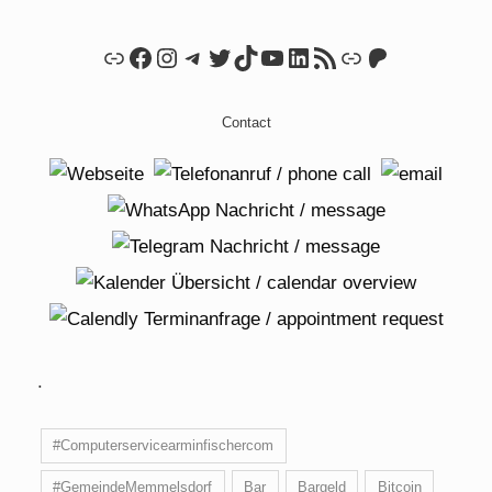
Link
Facebook
Instagram
Telegram
Twitter
TikTok
YouTube
LinkedIn
RSS Feed
Link
Patreon
Contact
.
#Computerservicearminfischercom
#GemeindeMemmelsdorf
Bar
Bargeld
Bitcoin