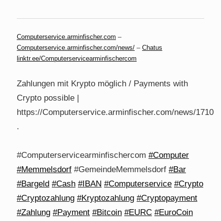
Computerservice.arminfischer.com
–
Computerservice.arminfischer.com/news/
–
Chatus
linktr.ee/Computerservicearminfischercom
Zahlungen mit Krypto möglich / Payments with
Crypto possible |
https://Computerservice.arminfischer.com/news/1710
.
#Computerservicearminfischercom
#Computer
#Memmelsdorf
#GemeindeMemmelsdorf
#Bar
#Bargeld
#Cash
#IBAN
#Computerservice
#Crypto
#Cryptozahlung
#Kryptozahlung
#Cryptopayment
#Zahlung
#Payment
#Bitcoin
#EURC
#EuroCoin