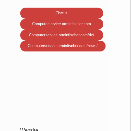
Chatus
Computerservice.arminfischer.com
Computerservice.arminfischer.com/de/
Computerservice.arminfischer.com/news/
Website