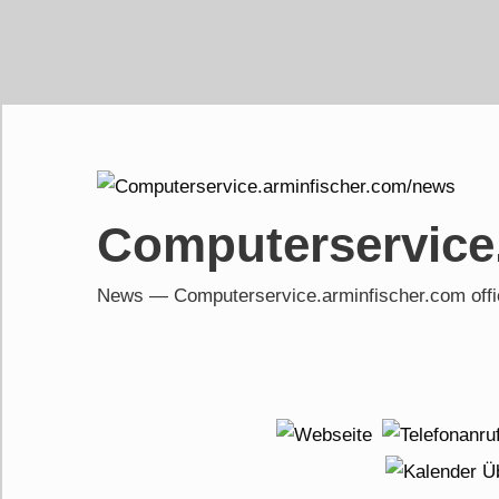
Skip
to
content
Computerservice
News — Computerservice.arminfischer.com of