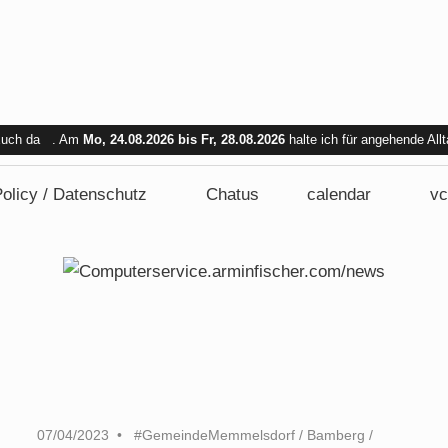
 Euch da . Am
Mo, 24.08.2026 bis Fr, 28.08.2026
halte ich für angehende All
bar. Am Mi. 26.08.2026 sind wir nicht verfügbar.
olicy / Datenschutz
Chatus
calendar
vc
07/04/2023
#GemeindeMemmelsdorf
/
Bamberg
/