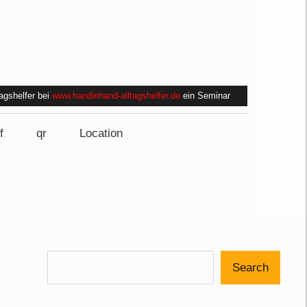
tagshelfer bei
www.handinhand-alltagshelfer.de
ein Seminar
f
qr
Location
Search