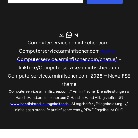
E-Mail
WhatsApp
Telegram
Computerservice.arminfischer.com
–
Computerservice.arminfischer.com
/news/
–
Computerservice.arminfischer.com/chatus/
–
linktr.ee/Computerservicearminfischercom/
Computerservice.arminfischer.com 2026 – Neve FSE
theme
Computerservice.arminfischer.com
// Armin Fischer Dienstleistungen //
HandinHand.arminfischer.com
& Hand in Hand Alltagshelfer UG
www.handinhand-alltagshelfer.de
. Alltagshelfer , Pflegeberatung . //
digitaleseniorenhilfe.arminfischer.com
//
REWE Engelhaupt OHG