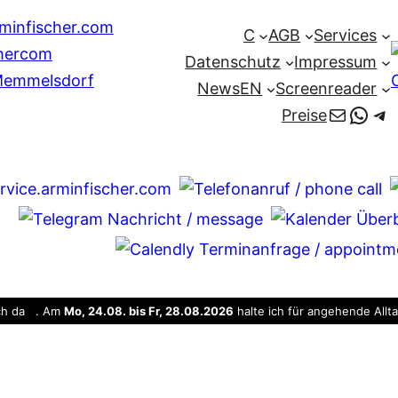
C
AGB
Services
Datenschutz
Impressum
News
EN
Screenreader
E-Mail
Wha
Te
Preise
uch da . Am
Mo, 24.08. bis Fr, 28.08.2026
halte ich für angehende Allt
. Am Mi. 26.08.2026 sind wir nicht verfügbar.