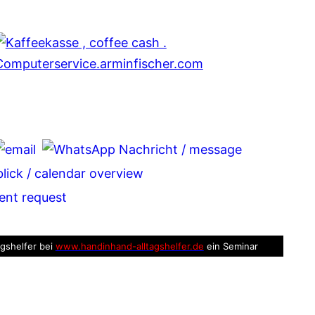
tsApp
legram
agshelfer bei
www.handinhand-alltagshelfer.de
ein Seminar