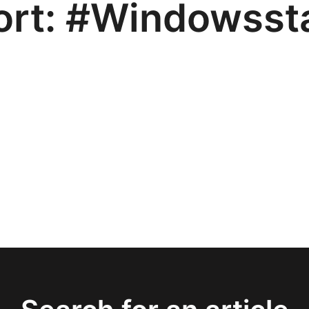
ort:
#Windowsst