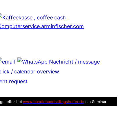
tsApp
legram
agshelfer bei
www.handinhand-alltagshelfer.de
ein Seminar