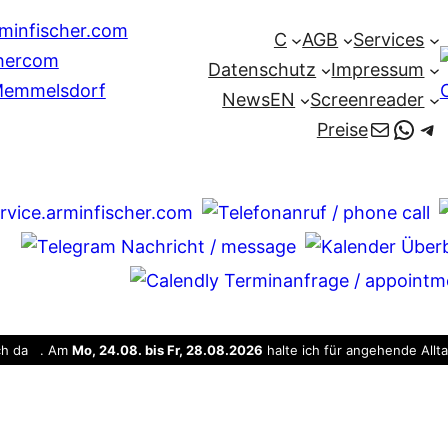
C
AGB
Services
Datenschutz
Impressum
News
EN
Screenreader
E-Mail
Wha
Te
Preise
uch da . Am
Mo, 24.08. bis Fr, 28.08.2026
halte ich für angehende Allt
. Am Mi. 26.08.2026 sind wir nicht verfügbar.