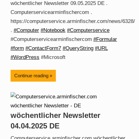
wöchentlicher Newsletter 09.05.2025 DE .
Computerservicearminfischercom .
https://computerservice.arminfischer.com/news/6328/
.
#Computer
#Notebook
#Computerservice
#Computerservicearminfischercom
#Formular
#form
#ContactForm7
#QueryString
#URL
#WordPress
#Microsoft
Continue reading
wöchentlicher Newsletter
04.04.2025 DE
Computerservice.arminfischer.com wöchentlicher