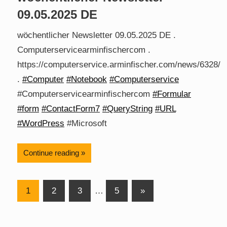
09.05.2025 DE
wöchentlicher Newsletter 09.05.2025 DE .
Computerservicearminfischercom .
https://computerservice.arminfischer.com/news/6328/
.
#Computer
#Notebook
#Computerservice
#Computerservicearminfischercom
#Formular
#form
#ContactForm7
#QueryString
#URL
#WordPress
#Microsoft
Continue reading
Posts
Next
1
2
3
…
5
»
Posts
pagination