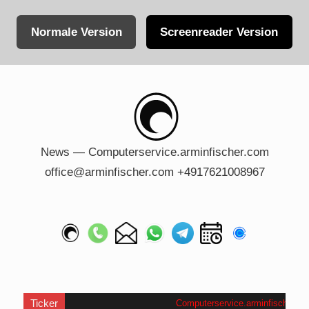
Normale Version
Screenreader Version
Skip
to
content
News — Computerservice.arminfischer.com
office@arminfischer.com +4917621008967
Ticker
Computerservice.arminfischer.com
.
W