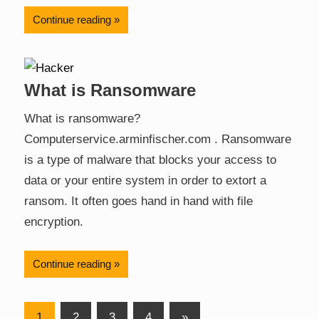
Continue reading
What is Ransomware
What is ransomware?
Computerservice.arminfischer.com . Ransomware
is a type of malware that blocks your access to
data or your entire system in order to extort a
ransom. It often goes hand in hand with file
encryption.
Continue reading
Posts
Next
1
2
3
4
»