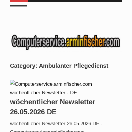
Euch da . Am
Mo, 24.08.2026 bis Fr, 28.08.2026
halte ich
für angehende Alltagshelfer bei
www.handinhand-
alltagshelfer.de
ein Seminar und bin im Zeitraum
von 09:00
bis 15:00 Uhr nicht erreichbar. Am Mi. 26.08.2026 sind wir
nicht verfügbar.
Category:
Ambulanter Pflegedienst
wöchentlicher Newsletter
26.05.2026 DE
wöchentlicher Newsletter 26.05.2026 DE .