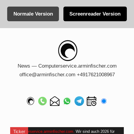
Normale Version
Screenreader Version
Skip
to
content
News — Computerservice.arminfischer.com
office@arminfischer.com +4917621008967
Ticker
Computerservice.arminfischer.com
.
Wir sind auch 2026 für