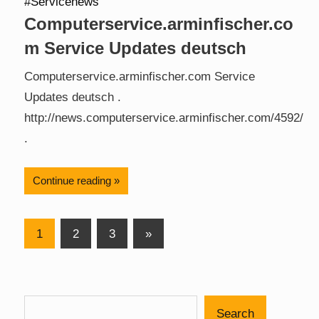
Computerservice.arminfischer.co
m Service Updates deutsch
Computerservice.arminfischer.com Service
Updates deutsch .
http://news.computerservice.arminfischer.com/4592/
.
Continue reading
Posts
Next
1
2
3
»
Posts
pagination
Search