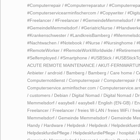
#Computerrepair
/
#Computerreparatur
/
#Computerrepa
#Computerservicearminfischercom
/
#Copywriter
/
#Digi
#Freelancer
/
#Freelancer
/
#GemeindeMemmelsdorf
/
#
#GemeindeMemmelsdorf
/
#GeriatricNurse
/
#Handwerk
#Krankenschwester
/
#LandkreisBamberg
/
#Memmelsdo
#Nachtwachen
/
#Notebook
/
#Nurse
/
#Nursinghome
/
#
#RemoteWorker
/
#RemoteWorkWorldwide
/
#Retireme
#Selfemployed
/
#Smartphone
/
#USBStick
/
#USBStickT
ACUTE REMOTE MAINTENANCE
/
AKUT-FERNWARTU
Anbieter
/
android
/
Bamberg
/
Bamberg
/
Care home
/
C
Computernotdienst
/
Computerrepair
/
Computerrepair
/
Computerservice.arminfischer.com
/
Computerservice.ar
/
customers
/
Debian
/
Digital Nomad
/
Digital Nomad
/
Dr
Memmelsdorf
/
easybell
/
easybell
/
English (EN-GB)
/
En
Freelancer
/
Freelancer
/
freies W-LAN
/
freies WiFi
/
fre
Memmelsdorf
/
Gemeinde Memmelsdorf
/
Gemeinde Me
Handy
/
Hardware
/
Helpdesk
/
Helpdesk
/
Helpdeskfuerd
HelpdeskfurdiePflege
/
HelpdeskfurdiePflege
/
hospital
/