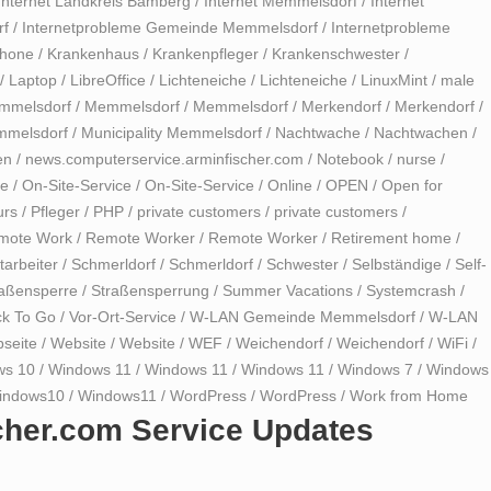
Internet Landkreis Bamberg
/
Internet Memmelsdorf
/
Internet
rf
/
Internetprobleme Gemeinde Memmelsdorf
/
Internetprobleme
Phone
/
Krankenhaus
/
Krankenpfleger
/
Krankenschwester
/
/
Laptop
/
LibreOffice
/
Lichteneiche
/
Lichteneiche
/
LinuxMint
/
male
mmelsdorf
/
Memmelsdorf
/
Memmelsdorf
/
Merkendorf
/
Merkendorf
/
emmelsdorf
/
Municipality Memmelsdorf
/
Nachtwache
/
Nachtwachen
/
en
/
news.computerservice.arminfischer.com
/
Notebook
/
nurse
/
me
/
On-Site-Service
/
On-Site-Service
/
Online
/
OPEN
/
Open for
urs
/
Pfleger
/
PHP
/
private customers
/
private customers
/
mote Work
/
Remote Worker
/
Remote Worker
/
Retirement home
/
tarbeiter
/
Schmerldorf
/
Schmerldorf
/
Schwester
/
Selbständige
/
Self-
raßensperre
/
Straßensperrung
/
Summer Vacations
/
Systemcrash
/
ck To Go
/
Vor-Ort-Service
/
W-LAN Gemeinde Memmelsdorf
/
W-LAN
seite
/
Website
/
Website
/
WEF
/
Weichendorf
/
Weichendorf
/
WiFi
/
ws 10
/
Windows 11
/
Windows 11
/
Windows 11
/
Windows 7
/
Windows
indows10
/
Windows11
/
WordPress
/
WordPress
/
Work from Home
cher.com Service Updates