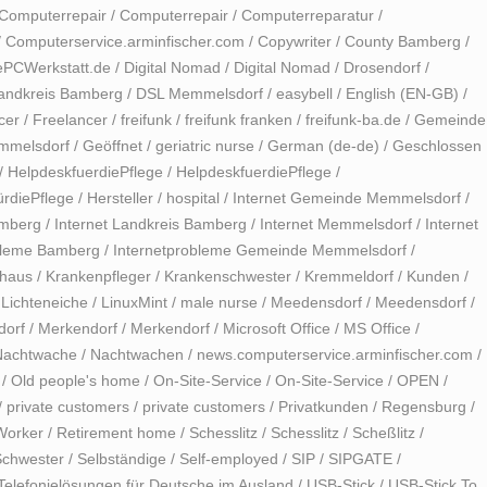
Computerrepair
/
Computerrepair
/
Computerreparatur
/
/
Computerservice.arminfischer.com
/
Copywriter
/
County Bamberg
/
ePCWerkstatt.de
/
Digital Nomad
/
Digital Nomad
/
Drosendorf
/
andkreis Bamberg
/
DSL Memmelsdorf
/
easybell
/
English (EN-GB)
/
cer
/
Freelancer
/
freifunk
/
freifunk franken
/
freifunk-ba.de
/
Gemeinde
mmelsdorf
/
Geöffnet
/
geriatric nurse
/
German (de-de)
/
Geschlossen
/
HelpdeskfuerdiePflege
/
HelpdeskfuerdiePflege
/
ürdiePflege
/
Hersteller
/
hospital
/
Internet Gemeinde Memmelsdorf
/
amberg
/
Internet Landkreis Bamberg
/
Internet Memmelsdorf
/
Internet
bleme Bamberg
/
Internetprobleme Gemeinde Memmelsdorf
/
haus
/
Krankenpfleger
/
Krankenschwester
/
Kremmeldorf
/
Kunden
/
/
Lichteneiche
/
LinuxMint
/
male nurse
/
Meedensdorf
/
Meedensdorf
/
orf
/
Merkendorf
/
Merkendorf
/
Microsoft Office
/
MS Office
/
Nachtwache
/
Nachtwachen
/
news.computerservice.arminfischer.com
/
/
Old people's home
/
On-Site-Service
/
On-Site-Service
/
OPEN
/
/
private customers
/
private customers
/
Privatkunden
/
Regensburg
/
Worker
/
Retirement home
/
Schesslitz
/
Schesslitz
/
Scheßlitz
/
Schwester
/
Selbständige
/
Self-employed
/
SIP
/
SIPGATE
/
Telefonielösungen für Deutsche im Ausland
/
USB-Stick
/
USB-Stick To