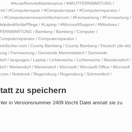
#AcuteRemoteMaintenance
/
#AKUTFERNWARTUNG
/
nst
/
#Computerrepair
/
#Computerrepair
/
#Computerreparatur
/
m
/
#Computerservicearminfischercom
/
#Fernwartung
/
#Fernwartung
/
elpdeskfürdiePflege
/
#Laptop
/
#MicrosoftSupport
/
#Windows
/
-FERNWARTUNG
/
Bamberg
/
Bamberg
/
Computer
/
Computerreparatur
/
Computerreparatur
/
minfischer.com
/
County Bamberg
/
County Bamberg
/
Deutsch (de-de)
tung
/
Fernwartung
/
Gemeinde Memmelsdorf
/
Gemeinde
orf
/
languages
/
Laptop
/
Lichteneiche
/
Lichteneiche
/
Meedensdorf
/
orf
/
Merkendorf
/
Merkendorf
/
Microsoft
/
Microsoft Office
/
Microsoft
r.com
/
Notebook
/
Regensburg
/
Regensburg
/
Schmerldorf
/
tatt zu speichern
ehler in Versionsnummer 2409 löscht Datei anstatt sie zu