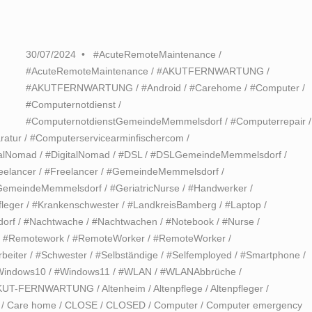
30/07/2024
#AcuteRemoteMaintenance
/
#AcuteRemoteMaintenance
/
#AKUTFERNWARTUNG
/
#AKUTFERNWARTUNG
/
#Android
/
#Carehome
/
#Computer
/
#Computernotdienst
/
#ComputernotdienstGemeindeMemmelsdorf
/
#Computerrepair
/
ratur
/
#Computerservicearminfischercom
/
talNomad
/
#DigitalNomad
/
#DSL
/
#DSLGemeindeMemmelsdorf
/
eelancer
/
#Freelancer
/
#GemeindeMemmelsdorf
/
GemeindeMemmelsdorf
/
#GeriatricNurse
/
#Handwerker
/
leger
/
#Krankenschwester
/
#LandkreisBamberg
/
#Laptop
/
dorf
/
#Nachtwache
/
#Nachtwachen
/
#Notebook
/
#Nurse
/
/
#Remotework
/
#RemoteWorker
/
#RemoteWorker
/
rbeiter
/
#Schwester
/
#Selbständige
/
#Selfemployed
/
#Smartphone
/
Windows10
/
#Windows11
/
#WLAN
/
#WLANAbbrüche
/
KUT-FERNWARTUNG
/
Altenheim
/
Altenpflege
/
Altenpfleger
/
/
Care home
/
CLOSE
/
CLOSED
/
Computer
/
Computer emergency