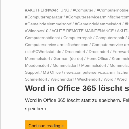
#AKUTFERNWARTUNG
/
#Computer
/
#Computernotdie
#Computerreparatur
/
#Computerservicearminfischerco
#GemeindeMemmelsdorf
/
#GemeindeMemmelsdorf
/
#H
#Windows10
/
ACUTE REMOTE MAINTENANCE
/
AKUT
Computernotdienst
/
Computerrepair
/
Computerrepair
/
Computerservice.arminfischer.com
/
Computerservice.ar
/
diePCWerkstatt.de
/
Drosendorf
/
Drosendorf
/
Fernwar
Memmelsdorf
/
German (de-de)
/
HomeOffice
/
Kremmeld
Meedensdorf
/
Memmelsdorf
/
Memmelsdorf
/
Memmelsd
Support
/
MS Office
/
news.computerservice.arminfische
Schmerldorf
/
Weichendorf
/
Weichendorf
/
Word
/
Word
Word in Office 365 löscht s
Word in Office 365 löscht statt zu speichern. F
speichern.
Continue reading