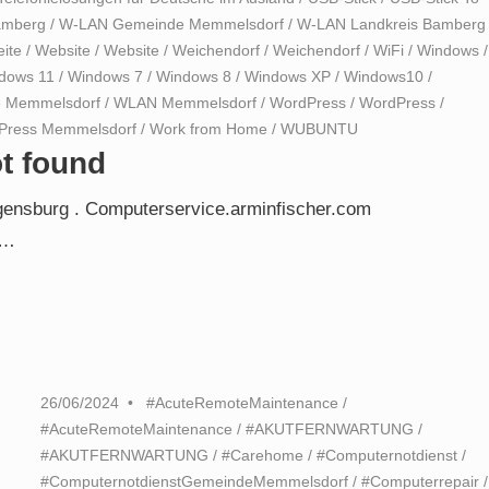
amberg
/
W-LAN Gemeinde Memmelsdorf
/
W-LAN Landkreis Bamberg
ite
/
Website
/
Website
/
Weichendorf
/
Weichendorf
/
WiFi
/
Windows
/
dows 11
/
Windows 7
/
Windows 8
/
Windows XP
/
Windows10
/
 Memmelsdorf
/
WLAN Memmelsdorf
/
WordPress
/
WordPress
/
Press Memmelsdorf
/
Work from Home
/
WUBUNTU
t found
egensburg . Computerservice.arminfischer.com
……
26/06/2024
#AcuteRemoteMaintenance
/
#AcuteRemoteMaintenance
/
#AKUTFERNWARTUNG
/
#AKUTFERNWARTUNG
/
#Carehome
/
#Computernotdienst
/
#ComputernotdienstGemeindeMemmelsdorf
/
#Computerrepair
/