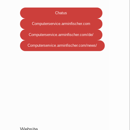
Chatus
Computerservice.arminfischer.com
Computerservice.arminfischer.com/de/
Computerservice.arminfischer.com/news/
Website