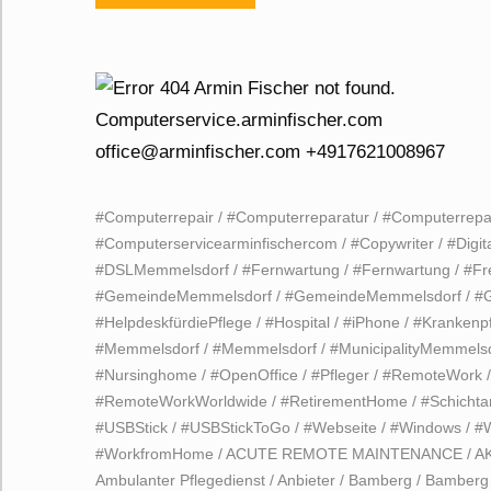
#Computerrepair
/
#Computerreparatur
/
#Computerrepa
#Computerservicearminfischercom
/
#Copywriter
/
#Digi
#DSLMemmelsdorf
/
#Fernwartung
/
#Fernwartung
/
#Fr
#GemeindeMemmelsdorf
/
#GemeindeMemmelsdorf
/
#
#HelpdeskfürdiePflege
/
#Hospital
/
#iPhone
/
#Krankenpf
#Memmelsdorf
/
#Memmelsdorf
/
#MunicipalityMemmels
#Nursinghome
/
#OpenOffice
/
#Pfleger
/
#RemoteWork
#RemoteWorkWorldwide
/
#RetirementHome
/
#Schichta
#USBStick
/
#USBStickToGo
/
#Webseite
/
#Windows
/
#
#WorkfromHome
/
ACUTE REMOTE MAINTENANCE
/
A
Ambulanter Pflegedienst
/
Anbieter
/
Bamberg
/
Bamberg