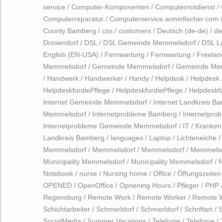
service
/
Computer-Komponenten
/
Computernotdienst
/
Computerreparatur
/
Computerservice.arminfischer.com
County Bamberg
/
css
/
customers
/
Deutsch (de-de)
/
di
Drosendorf
/
DSL
/
DSL Gemeinde Memmelsdorf
/
DSL L
English (EN-USA)
/
Fernwartung
/
Fernwartung
/
Freelan
Memmelsdorf
/
Gemeinde Memmelsdorf
/
Gemeinde Me
/
Handwerk
/
Handwerker
/
Handy
/
Helpdesk
/
Helpdesk
HelpdeskfurdiePflege
/
HelpdeskfurdiePflege
/
Helpdeskf
Internet Gemeinde Memmelsdorf
/
Internet Landkreis B
Memmelsdorf
/
Internetprobleme Bamberg
/
Internetpro
Internetprobleme Gemeinde Memmelsdorf
/
IT
/
Kranken
Landkreis Bamberg
/
languages
/
Laptop
/
Lichteneiche
Memmelsdorf
/
Memmelsdorf
/
Memmelsdorf
/
Memmelsd
Municipality Memmelsdorf
/
Municipality Memmelsdorf
/
Notebook
/
nurse
/
Nursing home
/
Office
/
Öffungszeiten
OPENED
/
OpenOffice
/
Opnening Hours
/
Pfleger
/
PHP
Regensburg
/
Remote Work
/
Remote Worker
/
Remote 
Schichtarbeiter
/
Schmerldorf
/
Schmerldorf
/
Schriftart
/
SocialMedia
/
Summer Vacations
/
Telefonie
/
Telefonie
/