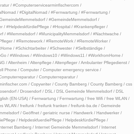
ratur
/
#Computerservicearminfischercom
/
talNomad
/
#DigitalNomad
/
#Fernwartung
/
#Fernwartung
/
GemeindeMemmelsdorf
/
#GemeindeMemmelsdorf
/
er
/
#HelpdeskfürdiePflege
/
#Hospital
/
#Krankenpfleger
/
rf
/
#Memmelsdorf
/
#MunicipalityMemmelsdorf
/
#Nachtwache
/
Pfleger
/
#Remotework
/
#RemoteWork
/
#RemoteWorker
/
ntHome
/
#Schichtarbeiter
/
#Schwester
/
#Selbständige
/
oGo
/
#Windows
/
#Windows10
/
#Windows11
/
#WorkfromHome
/
NG
/
Altenheim
/
Altenpflege
/
Altenpfleger
/
Ambulanter Pflegedienst
/
ell Phone
/
Computer
/
Computer emergency service
/
Computerreparatur
/
Computerreparatur
/
minfischer.com
/
Copywriter
/
County Bamberg
/
County Bamberg
/
css
osendorf
/
Drosendorf
/
DSL
/
DSL Gemeinde Memmelsdorf
/
DSL
glish (EN-USA)
/
Fernwartung
/
Fernwartung
/
free Wifi
/
free WLAN
/
ies WLAN
/
freifunk
/
freifunk franken
/
freifunk-ba.de
/
Gemeinde
mmelsdorf
/
Geöffnet
/
geriatric nurse
/
Handwerk
/
Handwerker
/
iePflege
/
HelpdeskfuerdiePflege
/
HelpdeskfürdiePflege
/
Internet Bamberg
/
Internet Gemeinde Memmelsdorf
/
Internet