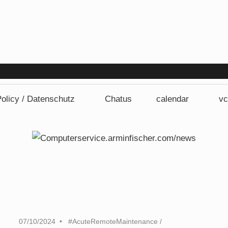
Computers
olicy / Datenschutz
Chatus
calendar
vc
07/10/2024
#AcuteRemoteMaintenance
/