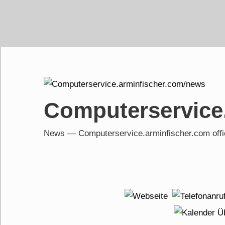
Skip
to
content
Computerservice
News — Computerservice.arminfischer.com of