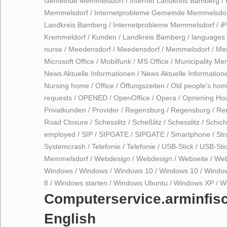
Gemeinde Memmelsdorf
/
Internet Landkreis Bamberg
/
Memmelsdorf
/
Internetprobleme Gemeinde Memmelsdo
Landkreis Bamberg
/
Internetprobleme Memmelsdorf
/
i
Kremmeldorf
/
Kunden
/
Landkreis Bamberg
/
languages
nurse
/
Meedensdorf
/
Meedensdorf
/
Memmelsdorf
/
Me
Microsoft Office
/
Mobilfunk
/
MS Office
/
Municipality M
News Aktuelle Informationen
/
News Aktuelle Information
Nursing home
/
Office
/
Öffungszeiten
/
Old people's ho
requests
/
OPENED
/
OpenOffice
/
Opera
/
Opnening Ho
Privatkunden
/
Provider
/
Regensburg
/
Regensburg
/
Re
Road Closure
/
Schesslitz
/
Scheßlitz
/
Schesslitz
/
Schich
employed
/
SIP
/
SIPGATE
/
SIPGATE
/
Smartphone
/
St
Systemcrash
/
Telefonie
/
Telefonie
/
USB-Stick
/
USB-Sti
Memmelsdorf
/
Webdesign
/
Webdesign
/
Webseite
/
Web
Windows
/
Windows
/
Windows 10
/
Windows 10
/
Windo
8
/
Windows starten
/
Windows Ubuntu
/
Windows XP
/
W
Computerservice.arminfis
English