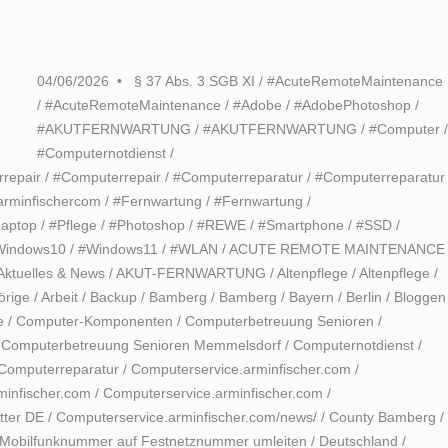
04/06/2026
§ 37 Abs. 3 SGB XI
/
#AcuteRemoteMaintenance
/
#AcuteRemoteMaintenance
/
#Adobe
/
#AdobePhotoshop
/
#AKUTFERNWARTUNG
/
#AKUTFERNWARTUNG
/
#Computer
#Computernotdienst
/
repair
/
#Computerrepair
/
#Computerreparatur
/
#Computerreparatur
arminfischercom
/
#Fernwartung
/
#Fernwartung
/
aptop
/
#Pflege
/
#Photoshop
/
#REWE
/
#Smartphone
/
#SSD
/
Windows10
/
#Windows11
/
#WLAN
/
ACUTE REMOTE MAINTENANCE
Aktuelles & News
/
AKUT-FERNWARTUNG
/
Altenpflege
/
Altenpflege
/
örige
/
Arbeit
/
Backup
/
Bamberg
/
Bamberg
/
Bayern
/
Berlin
/
Bloggen
e
/
Computer-Komponenten
/
Computerbetreuung Senioren
/
/
Computerbetreuung Senioren Memmelsdorf
/
Computernotdienst
/
Computerreparatur
/
Computerservice.arminfischer.com
/
minfischer.com
/
Computerservice.arminfischer.com
/
tter DE
/
Computerservice.arminfischer.com/news/
/
County Bamberg
/
Mobilfunknummer auf Festnetznummer umleiten
/
Deutschland
/