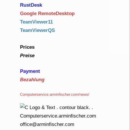
RustDe
sk
Google RemoteDesktop
TeamViewer11
TeamViewerQS
Prices
Preise
Payment
Bezahlung
Computerservice.arminfischer.com/news/