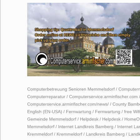
Computerbetreuung Senioren Memmelsdorf
/
Computern
Computerreparatur
/
Computerservice.arminfischer.com
Computerservice.arminfischer.com/news/
/
County Bamb
English (EN-USA)
/
Fernwartung
/
Fernwartung
/
free Wif
Gemeinde Memmelsdorf
/
Helpdesk
/
Helpdesk
/
HomeOf
Memmelsdorf
/
Internet Landkreis Bamberg
/
Internet L
Kremmeldorf
/
Kremmeldorf
/
Landkreis Bamberg
/
Landk