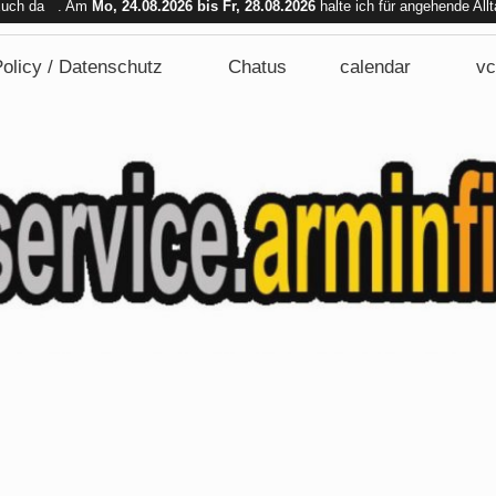
 Euch da . Am
Mo, 24.08.2026 bis Fr, 28.08.2026
halte ich für angehende All
bar. Am Mi. 26.08.2026 sind wir nicht verfügbar.
olicy / Datenschutz
Chatus
calendar
vc