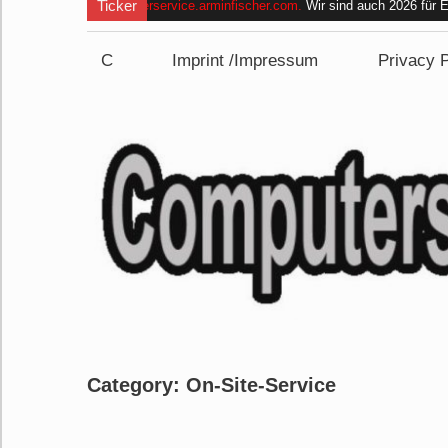
Ticker
Computerservice.arminfischer.com
.
Wir sind auch 2026 für
und bin im Zeitraum
von 09:00 bis 15:00 Uhr nicht erreich
C
Imprint /Impressum
Privacy P
Category:
On-Site-Service