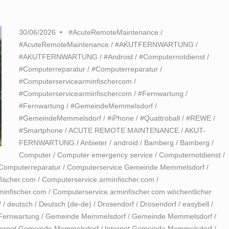
30/06/2026
#AcuteRemoteMaintenance
/
#AcuteRemoteMaintenance
/
#AKUTFERNWARTUNG
/
#AKUTFERNWARTUNG
/
#Android
/
#Computernotdienst
/
#Computerreparatur
/
#Computerreparatur
/
#Computerservicearminfischercom
/
#Computerservicearminfischercom
/
#Fernwartung
/
#Fernwartung
/
#GemeindeMemmelsdorf
/
#GemeindeMemmelsdorf
/
#iPhone
/
#Quattroball
/
#REWE
/
#Smartphone
/
ACUTE REMOTE MAINTENANCE
/
AKUT-
FERNWARTUNG
/
Anbieter
/
android
/
Bamberg
/
Bamberg
/
Computer
/
Computer emergency service
/
Computernotdienst
/
Computerreparatur
/
Computerservice Gemeinde Memmelsdorf
/
fischer.com
/
Computerservice.arminfischer.com
/
minfischer.com
/
Computerservice.arminfischer.com wöchentlicher
/
/
deutsch
/
Deutsch (de-de)
/
Drosendorf
/
Drosendorf
/
easybell
/
Fernwartung
/
Gemeinde Memmelsdorf
/
Gemeinde Memmelsdorf
/
ternet Gemeinde Memmelsdorf
/
Internet Gemeinde Memmelsdorf
/