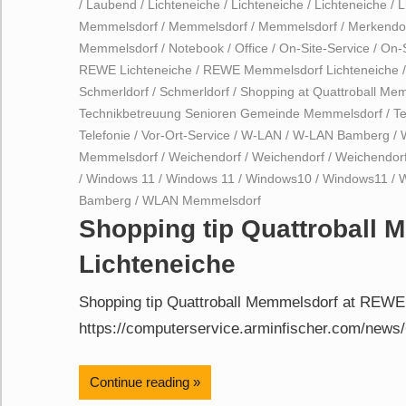
/
Laubend
/
Lichteneiche
/
Lichteneiche
/
Lichteneiche
/
L
Memmelsdorf
/
Memmelsdorf
/
Memmelsdorf
/
Merkendo
Memmelsdorf
/
Notebook
/
Office
/
On-Site-Service
/
On-S
REWE Lichteneiche
/
REWE Memmelsdorf Lichteneiche
Schmerldorf
/
Schmerldorf
/
Shopping at Quattroball Me
Technikbetreuung Senioren Gemeinde Memmelsdorf
/
T
Telefonie
/
Vor-Ort-Service
/
W-LAN
/
W-LAN Bamberg
/
Memmelsdorf
/
Weichendorf
/
Weichendorf
/
Weichendor
/
Windows 11
/
Windows 11
/
Windows10
/
Windows11
/
Bamberg
/
WLAN Memmelsdorf
Shopping tip Quattroball
Lichteneiche
Shopping tip Quattroball Memmelsdorf at REWE 
https://computerservice.arminfischer.com/news/
Continue reading