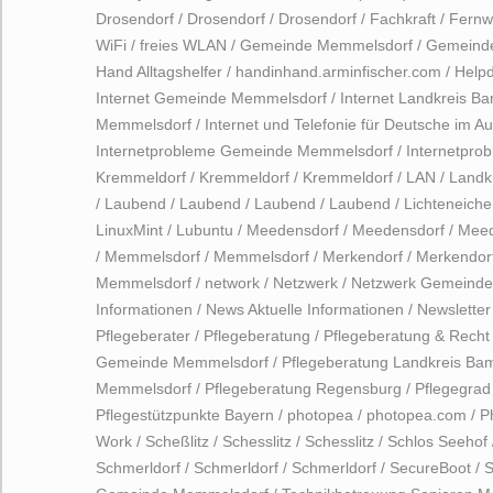
Drosendorf
/
Drosendorf
/
Drosendorf
/
Fachkraft
/
Fernw
WiFi
/
freies WLAN
/
Gemeinde Memmelsdorf
/
Gemeind
Hand Alltagshelfer
/
handinhand.arminfischer.com
/
Help
Internet Gemeinde Memmelsdorf
/
Internet Landkreis B
Memmelsdorf
/
Internet und Telefonie für Deutsche im A
Internetprobleme Gemeinde Memmelsdorf
/
Internetpr
Kremmeldorf
/
Kremmeldorf
/
Kremmeldorf
/
LAN
/
Landk
/
Laubend
/
Laubend
/
Laubend
/
Laubend
/
Lichteneiche
LinuxMint
/
Lubuntu
/
Meedensdorf
/
Meedensdorf
/
Meed
/
Memmelsdorf
/
Memmelsdorf
/
Merkendorf
/
Merkendor
Memmelsdorf
/
network
/
Netzwerk
/
Netzwerk Gemeinde
Informationen
/
News Aktuelle Informationen
/
Newsletter
Pflegeberater
/
Pflegeberatung
/
Pflegeberatung & Recht
Gemeinde Memmelsdorf
/
Pflegeberatung Landkreis Ba
Memmelsdorf
/
Pflegeberatung Regensburg
/
Pflegegrad
Pflegestützpunkte Bayern
/
photopea
/
photopea.com
/
P
Work
/
Scheßlitz
/
Schesslitz
/
Schesslitz
/
Schlos Seehof
Schmerldorf
/
Schmerldorf
/
Schmerldorf
/
SecureBoot
/
S