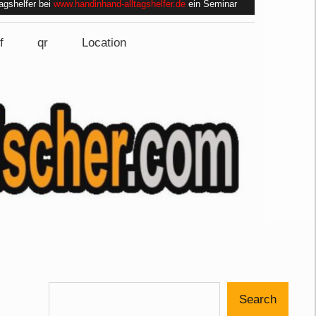
tagshelfer bei
www.handinhand-alltagshelfer.de
ein Seminar
f
qr
Location
Search