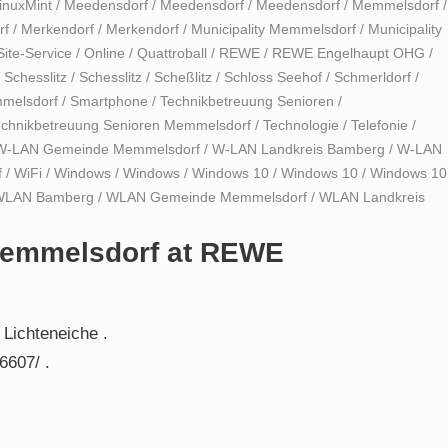
inuxMint
/
Meedensdorf
/
Meedensdorf
/
Meedensdorf
/
Memmelsdorf
/
rf
/
Merkendorf
/
Merkendorf
/
Municipality Memmelsdorf
/
Municipality
ite-Service
/
Online
/
Quattroball
/
REWE
/
REWE Engelhaupt OHG
/
/
Schesslitz
/
Schesslitz
/
Scheßlitz
/
Schloss Seehof
/
Schmerldorf
/
mmelsdorf
/
Smartphone
/
Technikbetreuung Senioren
/
echnikbetreuung Senioren Memmelsdorf
/
Technologie
/
Telefonie
/
W-LAN Gemeinde Memmelsdorf
/
W-LAN Landkreis Bamberg
/
W-LAN
f
/
WiFi
/
Windows
/
Windows
/
Windows 10
/
Windows 10
/
Windows 10
WLAN Bamberg
/
WLAN Gemeinde Memmelsdorf
/
WLAN Landkreis
 Memmelsdorf at REWE
Lichteneiche .
6607/ .