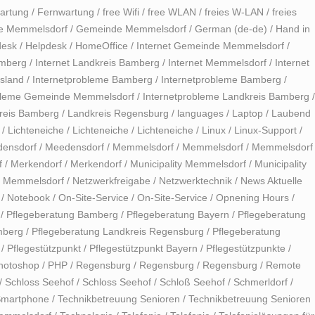
artung
/
Fernwartung
/
free Wifi
/
free WLAN
/
freies W-LAN
/
freies
e Memmelsdorf
/
Gemeinde Memmelsdorf
/
German (de-de)
/
Hand in
desk
/
Helpdesk
/
HomeOffice
/
Internet Gemeinde Memmelsdorf
/
amberg
/
Internet Landkreis Bamberg
/
Internet Memmelsdorf
/
Internet
usland
/
Internetprobleme Bamberg
/
Internetprobleme Bamberg
/
obleme Gemeinde Memmelsdorf
/
Internetprobleme Landkreis Bamberg
/
reis Bamberg
/
Landkreis Regensburg
/
languages
/
Laptop
/
Laubend
/
Lichteneiche
/
Lichteneiche
/
Lichteneiche
/
Linux
/
Linux-Support
/
ensdorf
/
Meedensdorf
/
Memmelsdorf
/
Memmelsdorf
/
Memmelsdorf
f
/
Merkendorf
/
Merkendorf
/
Municipality Memmelsdorf
/
Municipality
 Memmelsdorf
/
Netzwerkfreigabe
/
Netzwerktechnik
/
News Aktuelle
/
Notebook
/
On-Site-Service
/
On-Site-Service
/
Opnening Hours
/
/
Pflegeberatung Bamberg
/
Pflegeberatung Bayern
/
Pflegeberatung
mberg
/
Pflegeberatung Landkreis Regensburg
/
Pflegeberatung
/
Pflegestützpunkt
/
Pflegestützpunkt Bayern
/
Pflegestützpunkte
/
hotoshop
/
PHP
/
Regensburg
/
Regensburg
/
Regensburg
/
Remote
/
Schloss Seehof
/
Schloss Seehof
/
Schloß Seehof
/
Schmerldorf
/
martphone
/
Technikbetreuung Senioren
/
Technikbetreuung Senioren