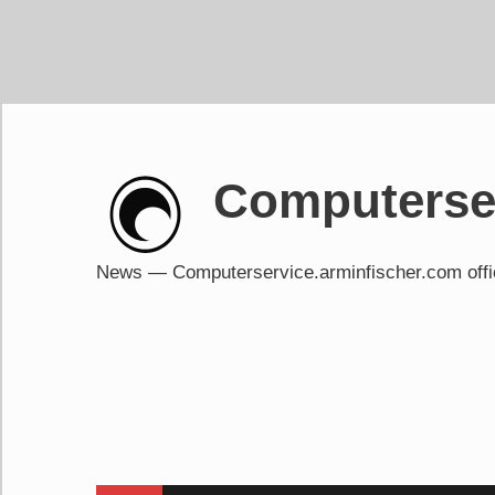
Skip
to
content
Computerser
News — Computerservice.arminfischer.com of