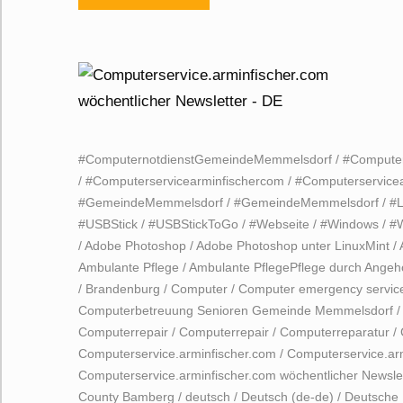
#ComputernotdienstGemeindeMemmelsdorf
/
#Computer
/
#Computerservicearminfischercom
/
#Computerservice
#GemeindeMemmelsdorf
/
#GemeindeMemmelsdorf
/
#L
#USBStick
/
#USBStickToGo
/
#Webseite
/
#Windows
/
#
/
Adobe Photoshop
/
Adobe Photoshop unter LinuxMint
/
Ambulante Pflege
/
Ambulante PflegePflege durch Angeh
/
Brandenburg
/
Computer
/
Computer emergency servic
Computerbetreuung Senioren Gemeinde Memmelsdorf
Computerrepair
/
Computerrepair
/
Computerreparatur
/
Computerservice.arminfischer.com
/
Computerservice.ar
Computerservice.arminfischer.com wöchentlicher Newsle
County Bamberg
/
deutsch
/
Deutsch (de-de)
/
Deutsche 