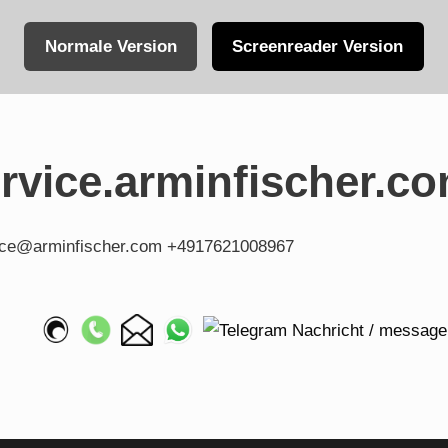
Normale Version
Screenreader Version
vice.arminfischer.c
fice@arminfischer.com +4917621008967