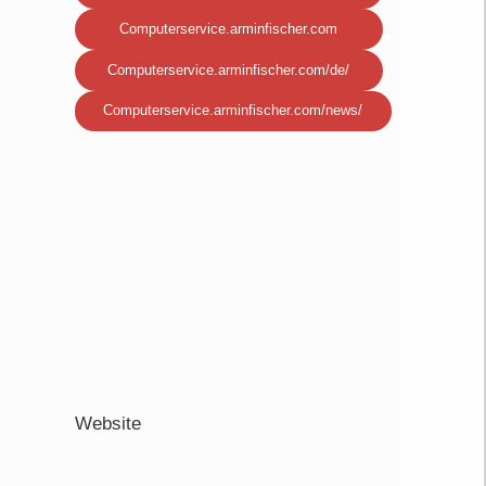
Computerservice.arminfischer.com
Computerservice.arminfischer.com/de/
Computerservice.arminfischer.com/news/
/
Website