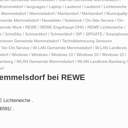
Kremmeldorf
/
languages
/
Laptop
/
Laubend
/
Laubend
/
Lichteneiche
/
Memmelsdorf
/
Memmelsdorf
/
Merkendorf
/
Merkendorf
/
Municipality
meinde Memmelsdorf
/
Newsletter
/
Notebook
/
On-Site-Service
/
On-
emote Work
/
REWE
/
REWE Engelhaupt OHG
/
REWE Lichteneiche
/
z
/
Scheßlitz
/
Schmerldorf
/
Schmerldorf
/
SIP
/
SIPGATE
/
Smartphone
Senioren Gemeinde Memmelsdorf
/
Technikbetreuung Senioren
/
Vor-Ort-Service
/
W-LAN Gemeinde Memmelsdorf
/
W-LAN Landkreis
dorf
/
Windows
/
Windows
/
Windows 10
/
Windows 10
/
Windows 10
/
amberg
/
WLAN Gemeinde Memmelsdorf
/
WLAN Landkreis Bamberg
/
rf
 Memmelsdorf bei REWE
 Lichteneiche .
6591/ .