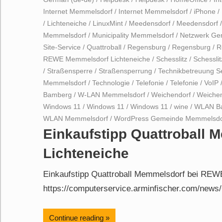
Internet Memmelsdorf
/
Internet Memmelsdorf
/
iPhone
/
/
Lichteneiche
/
LinuxMint
/
Meedensdorf
/
Meedensdorf
Memmelsdorf
/
Municipality Memmelsdorf
/
Netzwerk Ge
Site-Service
/
Quattroball
/
Regensburg
/
Regensburg
/
R
REWE Memmelsdorf Lichteneiche
/
Schesslitz
/
Schesslit
/
Straßensperre
/
Straßensperrung
/
Technikbetreuung 
Memmelsdorf
/
Technologie
/
Telefonie
/
Telefonie
/
VoIP
Bamberg
/
W-LAN Memmelsdorf
/
Weichendorf
/
Weichen
Windows 11
/
Windows 11
/
Windows 11
/
wine
/
WLAN B
WLAN Memmelsdorf
/
WordPress Gemeinde Memmelsdo
Einkaufstipp Quattroball
Lichteneiche
Einkaufstipp Quattroball Memmelsdorf bei REWE
https://computerservice.arminfischer.com/news/
Continue reading