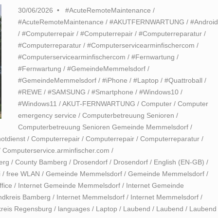
30/06/2026
#AcuteRemoteMaintenance
/
#AcuteRemoteMaintenance
/
#AKUTFERNWARTUNG
/
#Androi
/
#Computerrepair
/
#Computerrepair
/
#Computerreparatur
/
#Computerreparatur
/
#Computerservicearminfischercom
/
#Computerservicearminfischercom
/
#Fernwartung
/
#Fernwartung
/
#GemeindeMemmelsdorf
/
#GemeindeMemmelsdorf
/
#iPhone
/
#Laptop
/
#Quattroball
/
#REWE
/
#SAMSUNG
/
#Smartphone
/
#Windows10
/
#Windows11
/
AKUT-FERNWARTUNG
/
Computer
/
Computer
emergency service
/
Computerbetreuung Senioren
/
Computerbetreuung Senioren Gemeinde Memmelsdorf
/
otdienst
/
Computerrepair
/
Computerrepair
/
Computerreparatur
/
/
Computerservice.arminfischer.com
/
erg
/
County Bamberg
/
Drosendorf
/
Drosendorf
/
English (EN-GB)
/
i
/
free WLAN
/
Gemeinde Memmelsdorf
/
Gemeinde Memmelsdorf
/
fice
/
Internet Gemeinde Memmelsdorf
/
Internet Gemeinde
andkreis Bamberg
/
Internet Memmelsdorf
/
Internet Memmelsdorf
/
reis Regensburg
/
languages
/
Laptop
/
Laubend
/
Laubend
/
Laubend