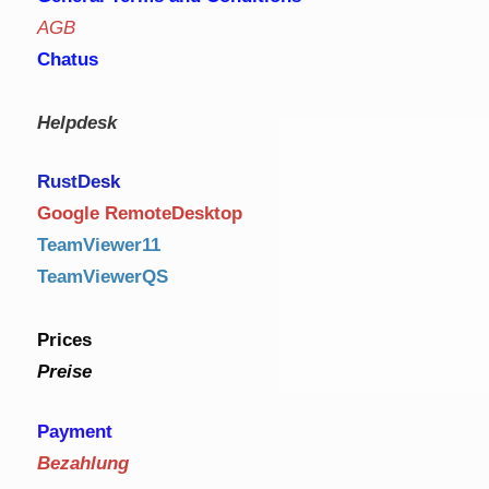
AGB
Chatus
Helpdesk
RustDe
sk
Google RemoteDesktop
TeamViewer11
TeamViewerQS
Prices
Preise
Payment
Bezahlung