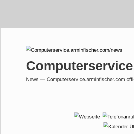
Skip
to
content
Computerservice
News — Computerservice.arminfischer.com of