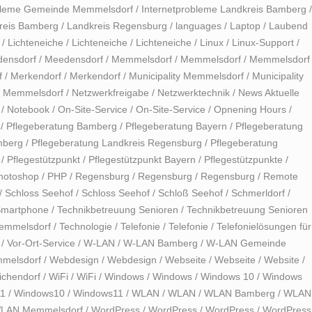
obleme Gemeinde Memmelsdorf
/
Internetprobleme Landkreis Bamberg
/
reis Bamberg
/
Landkreis Regensburg
/
languages
/
Laptop
/
Laubend
/
Lichteneiche
/
Lichteneiche
/
Lichteneiche
/
Linux
/
Linux-Support
/
ensdorf
/
Meedensdorf
/
Memmelsdorf
/
Memmelsdorf
/
Memmelsdorf
f
/
Merkendorf
/
Merkendorf
/
Municipality Memmelsdorf
/
Municipality
 Memmelsdorf
/
Netzwerkfreigabe
/
Netzwerktechnik
/
News Aktuelle
/
Notebook
/
On-Site-Service
/
On-Site-Service
/
Opnening Hours
/
/
Pflegeberatung Bamberg
/
Pflegeberatung Bayern
/
Pflegeberatung
mberg
/
Pflegeberatung Landkreis Regensburg
/
Pflegeberatung
/
Pflegestützpunkt
/
Pflegestützpunkt Bayern
/
Pflegestützpunkte
/
hotoshop
/
PHP
/
Regensburg
/
Regensburg
/
Regensburg
/
Remote
/
Schloss Seehof
/
Schloss Seehof
/
Schloß Seehof
/
Schmerldorf
/
martphone
/
Technikbetreuung Senioren
/
Technikbetreuung Senioren
Memmelsdorf
/
Technologie
/
Telefonie
/
Telefonie
/
Telefonielösungen für
/
Vor-Ort-Service
/
W-LAN
/
W-LAN Bamberg
/
W-LAN Gemeinde
melsdorf
/
Webdesign
/
Webdesign
/
Webseite
/
Webseite
/
Website
/
chendorf
/
WiFi
/
WiFi
/
Windows
/
Windows
/
Windows 10
/
Windows
11
/
Windows10
/
Windows11
/
WLAN
/
WLAN
/
WLAN Bamberg
/
WLAN
LAN Memmelsdorf
/
WordPress
/
WordPress
/
WordPress
/
WordPress