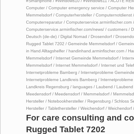
#Smartphone
/
#Windows10
/
#Windows11
/
ACUTE RE
Computer
/
Computer emergency service
/
Computer Her
Memmelsdorf
/
Computerhersteller
/
Computernotdienst
Computerreparatur
/
Computerservice.arminfischer.com
Computerservice.arminfischer.com/news/
/
customers
/
D
Deutsch (de-de)
/
Digital Nomad
/
Drosendorf
/
Drosendo
Rugged Tablet 7202
/
Gemeinde Memmelsdorf
/
Gemein
in Hand Alltagshelfer
/
handinhand.arminfischer.com
/
Ha
Memmelsdorf
/
Internet Gemeinde Memmelsdorf
/
Inter
Memmelsdorf
/
Internet Memmelsdorf
/
Internet und Tele
Internetprobleme Bamberg
/
Internetprobleme Gemeind
Internetprobleme Landkreis Bamberg
/
Internetproblem
Landkreis Regensburg
/
languages
/
Laubend
/
Laubend
Meedensdorf
/
Meedensdorf
/
Memmelsdorf
/
Memmelsd
Hersteller
/
Notebookhersteller
/
Regensburg
/
Schloss S
Hersteller
/
Tablethersteller
/
Weichendorf
/
Weichendorf
For care consulting and c
Rugged Tablet 7202