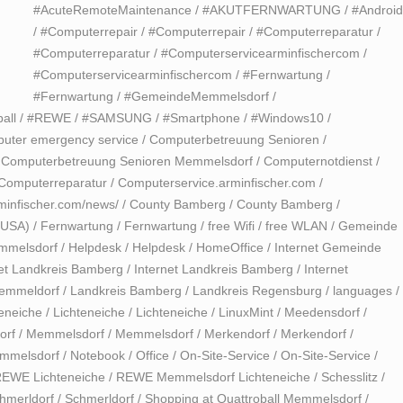
#AcuteRemoteMaintenance
/
#AKUTFERNWARTUNG
/
#Androi
/
#Computerrepair
/
#Computerrepair
/
#Computerreparatur
/
#Computerreparatur
/
#Computerservicearminfischercom
/
#Computerservicearminfischercom
/
#Fernwartung
/
#Fernwartung
/
#GemeindeMemmelsdorf
/
all
/
#REWE
/
#SAMSUNG
/
#Smartphone
/
#Windows10
/
uter emergency service
/
Computerbetreuung Senioren
/
/
Computerbetreuung Senioren Memmelsdorf
/
Computernotdienst
/
Computerreparatur
/
Computerservice.arminfischer.com
/
minfischer.com/news/
/
County Bamberg
/
County Bamberg
/
-USA)
/
Fernwartung
/
Fernwartung
/
free Wifi
/
free WLAN
/
Gemeinde
mmelsdorf
/
Helpdesk
/
Helpdesk
/
HomeOffice
/
Internet Gemeinde
net Landkreis Bamberg
/
Internet Landkreis Bamberg
/
Internet
emmeldorf
/
Landkreis Bamberg
/
Landkreis Regensburg
/
languages
/
teneiche
/
Lichteneiche
/
Lichteneiche
/
LinuxMint
/
Meedensdorf
/
orf
/
Memmelsdorf
/
Memmelsdorf
/
Merkendorf
/
Merkendorf
/
emmelsdorf
/
Notebook
/
Office
/
On-Site-Service
/
On-Site-Service
/
EWE Lichteneiche
/
REWE Memmelsdorf Lichteneiche
/
Schesslitz
/
hmerldorf
/
Schmerldorf
/
Shopping at Quattroball Memmelsdorf
/