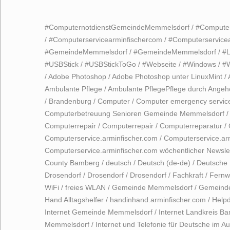
#ComputernotdienstGemeindeMemmelsdorf
/
#Computer
/
#Computerservicearminfischercom
/
#Computerservice
#GemeindeMemmelsdorf
/
#GemeindeMemmelsdorf
/
#L
#USBStick
/
#USBStickToGo
/
#Webseite
/
#Windows
/
#
/
Adobe Photoshop
/
Adobe Photoshop unter LinuxMint
/
Ambulante Pflege
/
Ambulante PflegePflege durch Angeh
/
Brandenburg
/
Computer
/
Computer emergency servic
Computerbetreuung Senioren Gemeinde Memmelsdorf
Computerrepair
/
Computerrepair
/
Computerreparatur
/
Computerservice.arminfischer.com
/
Computerservice.ar
Computerservice.arminfischer.com wöchentlicher Newsle
County Bamberg
/
deutsch
/
Deutsch (de-de)
/
Deutsche 
Drosendorf
/
Drosendorf
/
Drosendorf
/
Fachkraft
/
Fernw
WiFi
/
freies WLAN
/
Gemeinde Memmelsdorf
/
Gemeind
Hand Alltagshelfer
/
handinhand.arminfischer.com
/
Help
Internet Gemeinde Memmelsdorf
/
Internet Landkreis B
Memmelsdorf
/
Internet und Telefonie für Deutsche im A