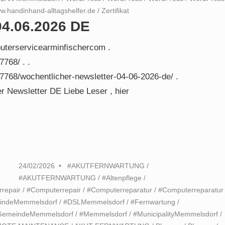
w.handinhand-alltagshelfer.de
/
Zertifikat
04.06.2026 DE
uterservicearminfischercom .
768/ . .
7768/wochentlicher-newsletter-04-06-2026-de/ .
 Newsletter DE Liebe Leser , hier
24/02/2026
#AKUTFERNWARTUNG
/
#AKUTFERNWARTUNG
/
#Altenpflege
/
repair
/
#Computerrepair
/
#Computerreparatur
/
#Computerreparatur
ndeMemmelsdorf
/
#DSLMemmelsdorf
/
#Fernwartung
/
GemeindeMemmelsdorf
/
#Memmelsdorf
/
#MunicipalityMemmelsdorf
/