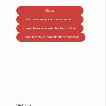
Chatus
Computerservice.arminfischer.com
Computerservice.arminfischer.com/de/
Computerservice.arminfischer.com/news/
Website