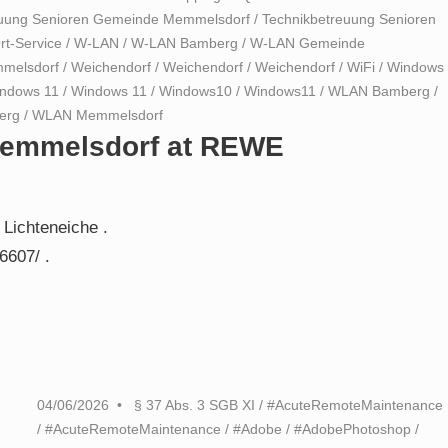
euung Senioren Gemeinde Memmelsdorf
/
Technikbetreuung Senioren
rt-Service
/
W-LAN
/
W-LAN Bamberg
/
W-LAN Gemeinde
melsdorf
/
Weichendorf
/
Weichendorf
/
Weichendorf
/
WiFi
/
Windows
ndows 11
/
Windows 11
/
Windows10
/
Windows11
/
WLAN Bamberg
/
erg
/
WLAN Memmelsdorf
 Memmelsdorf at REWE
Lichteneiche .
6607/ .
04/06/2026
§ 37 Abs. 3 SGB XI
/
#AcuteRemoteMaintenance
/
#AcuteRemoteMaintenance
/
#Adobe
/
#AdobePhotoshop
/