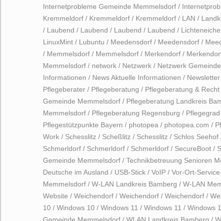
Internetprobleme Gemeinde Memmelsdorf
/
Internetpr
Kremmeldorf
/
Kremmeldorf
/
Kremmeldorf
/
LAN
/
Landk
/
Laubend
/
Laubend
/
Laubend
/
Laubend
/
Lichteneiche
LinuxMint
/
Lubuntu
/
Meedensdorf
/
Meedensdorf
/
Meed
/
Memmelsdorf
/
Memmelsdorf
/
Merkendorf
/
Merkendor
Memmelsdorf
/
network
/
Netzwerk
/
Netzwerk Gemeinde
Informationen
/
News Aktuelle Informationen
/
Newsletter
Pflegeberater
/
Pflegeberatung
/
Pflegeberatung & Recht
Gemeinde Memmelsdorf
/
Pflegeberatung Landkreis Ba
Memmelsdorf
/
Pflegeberatung Regensburg
/
Pflegegrad
Pflegestützpunkte Bayern
/
photopea
/
photopea.com
/
P
Work
/
Schesslitz
/
Scheßlitz
/
Schesslitz
/
Schlos Seehof
Schmerldorf
/
Schmerldorf
/
Schmerldorf
/
SecureBoot
/
S
Gemeinde Memmelsdorf
/
Technikbetreuung Senioren 
Deutsche im Ausland
/
USB-Stick
/
VoIP
/
Vor-Ort-Service
Memmelsdorf
/
W-LAN Landkreis Bamberg
/
W-LAN Mem
Website
/
Weichendorf
/
Weichendorf
/
Weichendorf
/
Wei
10
/
Windows 10
/
Windows 11
/
Windows 11
/
Windows 
Gemeinde Memmelsdorf
/
WLAN Landkreis Bamberg
/
W