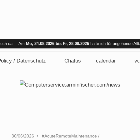
 Euch da . Am
Mo, 24.08.2026 bis Fr, 28.08.2026
halte ich für angehende All
bar. Am Mi. 26.08.2026 sind wir nicht verfügbar.
olicy / Datenschutz
Chatus
calendar
vc
30/06/2026
#AcuteRemoteMaintenance
/