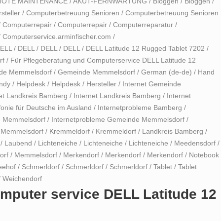
MOTE MAINTENANCE
/
AKUT-FERNWARTUNG
/
Bloggen
/
Bloggen
/
steller
/
Computerbetreuung Senioren
/
Computerbetreuung Senioren
/
Computerrepair
/
Computerrepair
/
Computerreparatur
/
/
Computerservice.arminfischer.com
/
ELL
/
DELL
/
DELL
/
DELL
/
DELL Latitude 12 Rugged Tablet 7202
/
rf
/
Für Pflegeberatung und Computerservice DELL Latitude 12
de Memmelsdorf
/
Gemeinde Memmelsdorf
/
German (de-de)
/
Hand
ndy
/
Helpdesk
/
Helpdesk
/
Hersteller
/
Internet Gemeinde
net Landkreis Bamberg
/
Internet Landkreis Bamberg
/
Internet
fonie für Deutsche im Ausland
/
Internetprobleme Bamberg
/
e Memmelsdorf
/
Internetprobleme Gemeinde Memmelsdorf
/
e Memmelsdorf
/
Kremmeldorf
/
Kremmeldorf
/
Landkreis Bamberg
/
/
Laubend
/
Lichteneiche
/
Lichteneiche
/
Lichteneiche
/
Meedensdorf
/
orf
/
Memmelsdorf
/
Merkendorf
/
Merkendorf
/
Merkendorf
/
Notebook
eehof
/
Schmerldorf
/
Schmerldorf
/
Schmerldorf
/
Tablet
/
Tablet
/
Weichendorf
omputer service DELL Latitude 12