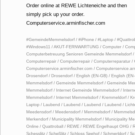
#GemeindeMemmelsdorf
/
#iPhone
/
#Laptop
/
#Quattrob
#Windows11
/
AKUT-FERNWARTUNG
/
Computer
/
Comp
Computerbetreuung Senioren Gemeinde Memmelsdorf
Computerrepair
/
Computerrepair
/
Computerreparatur
/
Computerservice.arminfischer.com
/
Computerservice.ar
Drosendorf
/
Drosendorf
/
English (EN-GB)
/
English (EN
Memmelsdorf
/
Gemeinde Memmelsdorf
/
Gemeinde Me
Memmelsdorf
/
Internet Gemeinde Memmelsdorf
/
Inter
Memmelsdorf
/
Internet Memmelsdorf
/
Kremmeldorf
/
Kr
Laptop
/
Laubend
/
Laubend
/
Laubend
/
Laubend
/
Lich
Meedensdorf
/
Meedensdorf
/
Memmelsdorf
/
Memmelsd
Merkendorf
/
Municipality Memmelsdorf
/
Municipality M
Online
/
Quattroball
/
REWE
/
REWE Engelhaupt OHG
/
R
Schesslitz
/
Scheßlitz
/
Schloss Seehof
/
Schmerldorf
/
Sc