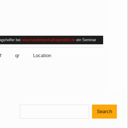
tagshelfer bei
www.handinhand-alltagshelfer.de
ein Seminar
f
qr
Location
Search