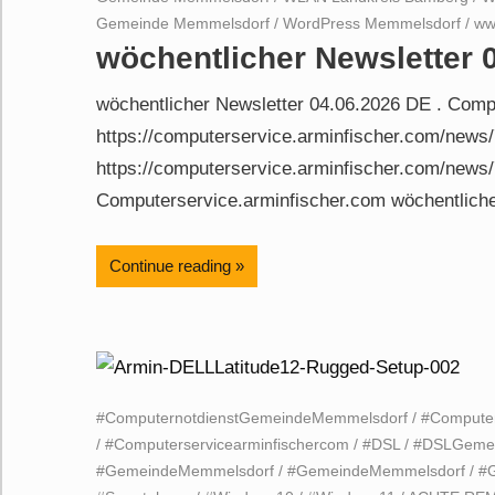
Gemeinde Memmelsdorf
/
WordPress Memmelsdorf
/
ww
wöchentlicher Newsletter 
wöchentlicher Newsletter 04.06.2026 DE . Comp
https://computerservice.arminfischer.com/news/7
https://computerservice.arminfischer.com/news/
Computerservice.arminfischer.com wöchentlicher
Continue reading
#ComputernotdienstGemeindeMemmelsdorf
/
#Computer
/
#Computerservicearminfischercom
/
#DSL
/
#DSLGemei
#GemeindeMemmelsdorf
/
#GemeindeMemmelsdorf
/
#