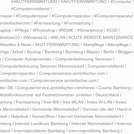
#AKUTFERNWARTUNG
/
#AKUTFERNWARTUNG
/
#Computer
#Computernotdienst
/
repair
/
#Computerrepair
/
#Computerreparatur
/
#Computerreparatur
arminfischercom
/
#Fernwartung
/
#Fernwartung
/
aptop
/
#Pflege
/
#Photoshop
/
#REWE
/
#Smartphone
/
#SSD
/
Windows10
/
#Windows11
/
#WLAN
/
ACUTE REMOTE MAINTENANCE
Aktuelles & News
/
AKUT-FERNWARTUNG
/
Altenpflege
/
Altenpflege
/
örige
/
Arbeit
/
Backup
/
Bamberg
/
Bamberg
/
Bayern
/
Berlin
/
Bloggen
e
/
Computer-Komponenten
/
Computerbetreuung Senioren
/
/
Computerbetreuung Senioren Memmelsdorf
/
Computernotdienst
/
Computerreparatur
/
Computerservice.arminfischer.com
/
minfischer.com
/
Computerservice.arminfischer.com
/
tter DE
/
Computerservice.arminfischer.com/news/
/
County Bamberg
/
Mobilfunknummer auf Festnetznummer umleiten
/
Deutschland
/
artung
/
Fernwartung
/
free Wifi
/
free WLAN
/
freies W-LAN
/
freies
e Memmelsdorf
/
Gemeinde Memmelsdorf
/
German (de-de)
/
Hand in
desk
/
Helpdesk
/
HomeOffice
/
Internet Gemeinde Memmelsdorf
/
amberg
/
Internet Landkreis Bamberg
/
Internet Memmelsdorf
/
Internet
usland
/
Internetprobleme Bamberg
/
Internetprobleme Bamberg
/