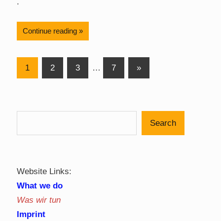
.
Continue reading
Posts
Next
1
2
3
…
7
»
Posts
pagination
Search
Website Links:
What we do
Was wir tun
Imprint