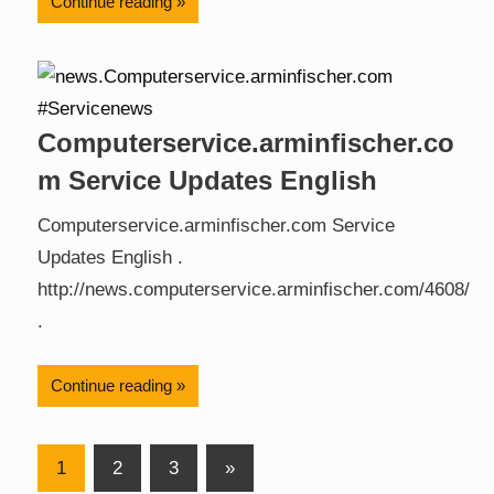
Continue reading
Computerservice.arminfischer.co
m Service Updates English
Computerservice.arminfischer.com Service
Updates English .
http://news.computerservice.arminfischer.com/4608/
.
Continue reading
Posts
Next
1
2
3
»