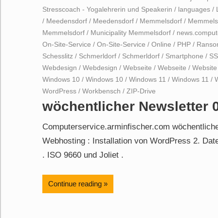
Stresscoach - Yogalehrerin und Speakerin
/
languages
/
/
Meedensdorf
/
Meedensdorf
/
Memmelsdorf
/
Memmels
Memmelsdorf
/
Municipality Memmelsdorf
/
news.compute
On-Site-Service
/
On-Site-Service
/
Online
/
PHP
/
Ranso
Schesslitz
/
Schmerldorf
/
Schmerldorf
/
Smartphone
/
S
Webdesign
/
Webdesign
/
Webseite
/
Webseite
/
Website
Windows 10
/
Windows 10
/
Windows 11
/
Windows 11
/
WordPress
/
Workbensch
/
ZIP-Drive
wöchentlicher Newsletter 
Computerservice.arminfischer.com wöchentliche
Webhosting : Installation von WordPress 2. Da
. ISO 9660 und Joliet .
Continue reading