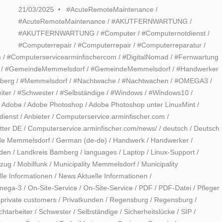
21/03/2025
#AcuteRemoteMaintenance
/
#AcuteRemoteMaintenance
/
#AKUTFERNWARTUNG
/
#AKUTFERNWARTUNG
/
#Computer
/
#Computernotdienst
/
#Computerrepair
/
#Computerrepair
/
#Computerreparatur
/
m
/
#Computerservicearminfischercom
/
#DigitalNomad
/
#Fernwartung
/
#GemeindeMemmelsdorf
/
#GemeindeMemmelsdorf
/
#Handwerker
berg
/
#Memmelsdorf
/
#Nachtwache
/
#Nachtwachen
/
#OMEGA3
/
iter
/
#Schwester
/
#Selbständige
/
#Windows
/
#Windows10
/
/
Adobe
/
Adobe Photoshop
/
Adobe Photoshop unter LinuxMint
/
dienst
/
Anbieter
/
Computerservice.arminfischer.com
/
tter DE
/
Computerservice.arminfischer.com/news/
/
deutsch
/
Deutsch
e Memmelsdorf
/
German (de-de)
/
Handwerk
/
Handwerker
/
den
/
Landkreis Bamberg
/
languages
/
Laptop
/
Linux-Support
/
mzug
/
Mobilfunk
/
Municipality Memmelsdorf
/
Municipality
le Informationen
/
News Aktuelle Informationen
/
mega-3
/
On-Site-Service
/
On-Site-Service
/
PDF
/
PDF-Datei
/
Pfleger
/
private customers
/
Privatkunden
/
Regensburg
/
Regensburg
/
chtarbeiter
/
Schwester
/
Selbständige
/
Sicherheitslücke
/
SIP
/