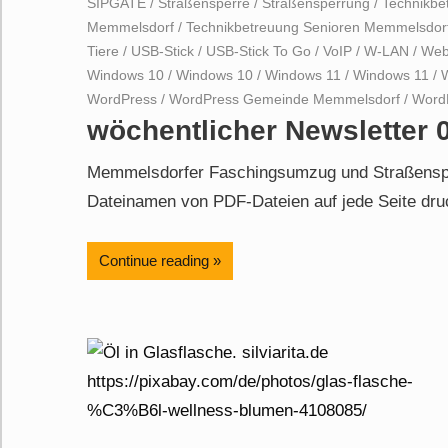
SIPGATE
/
Straßensperre
/
Straßensperrung
/
Technikbe
Memmelsdorf
/
Technikbetreuung Senioren Memmelsdor
Tiere
/
USB-Stick
/
USB-Stick To Go
/
VoIP
/
W-LAN
/
Web
Windows 10
/
Windows 10
/
Windows 11
/
Windows 11
/
WordPress
/
WordPress Gemeinde Memmelsdorf
/
Word
wöchentlicher Newsletter 
Memmelsdorfer Faschingsumzug und Straßensp
Dateinamen von PDF-Dateien auf jede Seite dr
Continue reading