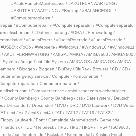
#AcuteRemoteMaintenance
/
#AKUTFERNWARTUNG
/
#AKUTFERNWARTUNG
/
#Backup
/
#BALANCEDOIL
/
#Computernotdienst
/
repair
/
#Computerrepair
/
#Computerreparatur
/
#Computerreparatur
arminfischercom
/
#Datensicherung
/
#DHA
/
#Fernwartung
/
emmelsdorf
/
#JudithPeters
/
#JudithPetersde
/
#JudithPetersde
/
/
#USBStickToGo
/
#Webseite
/
#Windows
/
#Windows10
/
#Windows11
S
/
AKUT-FERNWARTUNG
/
AMIGA
/
AMIGA
/
AMIGA 500
/
AMIGA 500
/
le System
/
Amiga Fast File System
/
AMIGA OS
/
AMIGA OS
/
AMIGA
Bamberg
/
Bloggen
/
Bloggen
/
BluRay
/
BluRay
/
Browser
/
CD
/
CD
/
puter emergency service
/
Computer-Komponenten
/
Computerreparatur
/
Computerreparatur
/
minfischer.com
/
Computerservice.arminfischer.com wöchentlicher
/
/
County Bamberg
/
County Bamberg
/
css
/
Dateisystem
/
Deutsch
es
/
Drosendorf
/
Drosendorf
/
DVD
/
DVD
/
DVD Laufwerk
/
DVD Writer
FAT
/
ext
/
ext2
/
ext3
/
ext4
/
FAT
/
FAT12
/
FAT16
/
FAT32
/
/
Floppy Laufwerk
/
Font
/
Gemeinde Memmelsdorf
/
Gemeinde
/
harddisk
/
HDD
/
Helpdesk
/
HFS
/
HFS
/
HFS+
/
HFS+
/
ISO9660
/
ers.de
/
judithpeters.de
/
Kickstart
/
Kremmeldorf
/
Kristina Engel -