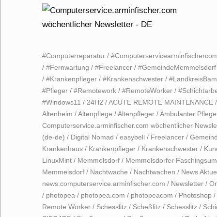
#Computerreparatur
/
#Computerservicearminfischerco
/
#Fernwartung
/
#Freelancer
/
#GemeindeMemmelsdorf
/
#Krankenpfleger
/
#Krankenschwester
/
#LandkreisBam
#Pfleger
/
#Remotework
/
#RemoteWorker
/
#Schichtarbe
#Windows11
/
24H2
/
ACUTE REMOTE MAINTENANCE
Altenheim
/
Altenpflege
/
Altenpfleger
/
Ambulanter Pflege
Computerservice.arminfischer.com wöchentlicher Newsle
(de-de)
/
Digital Nomad
/
easybell
/
Freelancer
/
Gemeind
Krankenhaus
/
Krankenpfleger
/
Krankenschwester
/
Kun
LinuxMint
/
Memmelsdorf
/
Memmelsdorfer Faschingsu
Memmelsdorf
/
Nachtwache
/
Nachtwachen
/
News Aktuel
news.computerservice.arminfischer.com
/
Newsletter
/
O
/
photopea
/
photopea.com
/
photopeacom
/
Photoshop
Remote Worker
/
Schesslitz
/
Scheßlitz
/
Schesslitz
/
Schi