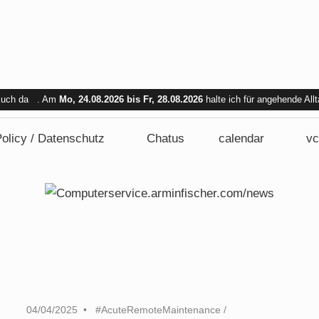
 Euch da . Am
Mo, 24.08.2026 bis Fr, 28.08.2026
halte ich für angehende All
bar. Am Mi. 26.08.2026 sind wir nicht verfügbar.
olicy / Datenschutz
Chatus
calendar
vc
04/04/2025
#AcuteRemoteMaintenance
/