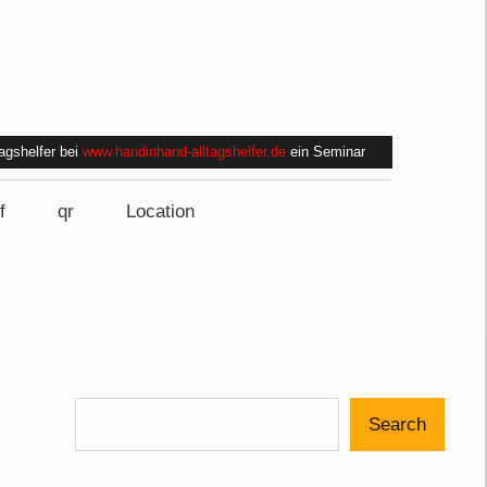
tagshelfer bei
www.handinhand-alltagshelfer.de
ein Seminar
f
qr
Location
Search