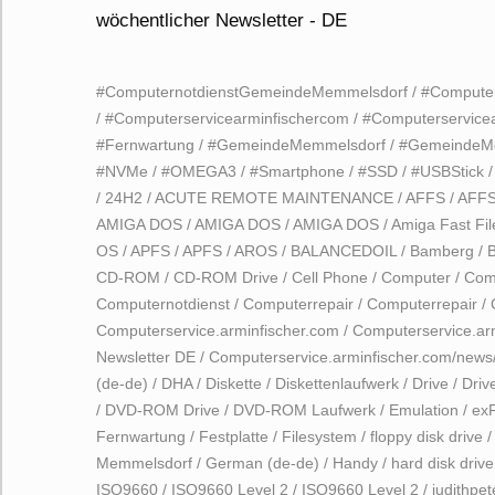
#ComputernotdienstGemeindeMemmelsdorf
/
#Computer
/
#Computerservicearminfischercom
/
#Computerservice
#Fernwartung
/
#GemeindeMemmelsdorf
/
#GemeindeM
#NVMe
/
#OMEGA3
/
#Smartphone
/
#SSD
/
#USBStick
/
24H2
/
ACUTE REMOTE MAINTENANCE
/
AFFS
/
AFF
AMIGA DOS
/
AMIGA DOS
/
AMIGA DOS
/
Amiga Fast Fi
OS
/
APFS
/
APFS
/
AROS
/
BALANCEDOIL
/
Bamberg
/
CD-ROM
/
CD-ROM Drive
/
Cell Phone
/
Computer
/
Com
Computernotdienst
/
Computerrepair
/
Computerrepair
/
Computerservice.arminfischer.com
/
Computerservice.ar
Newsletter DE
/
Computerservice.arminfischer.com/news
(de-de)
/
DHA
/
Diskette
/
Diskettenlaufwerk
/
Drive
/
Driv
/
DVD-ROM Drive
/
DVD-ROM Laufwerk
/
Emulation
/
ex
Fernwartung
/
Festplatte
/
Filesystem
/
floppy disk drive
Memmelsdorf
/
German (de-de)
/
Handy
/
hard disk drive
ISO9660
/
ISO9660 Level 2
/
ISO9660 Level 2
/
judithpet