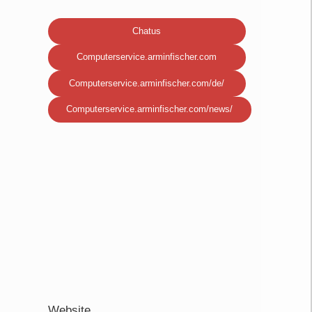
Chatus
Computerservice.arminfischer.com
Computerservice.arminfischer.com/de/
Computerservice.arminfischer.com/news/
Website