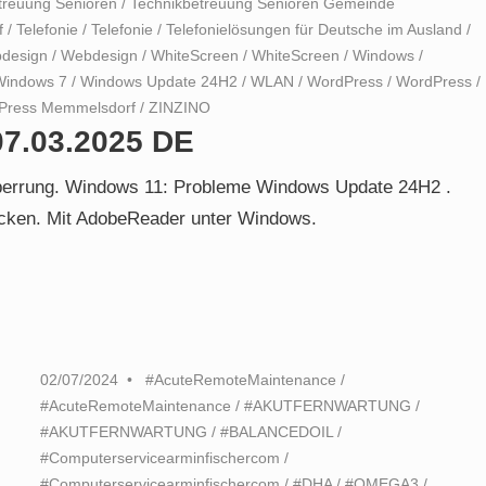
treuung Senioren
/
Technikbetreuung Senioren Gemeinde
f
/
Telefonie
/
Telefonie
/
Telefonielösungen für Deutsche im Ausland
/
design
/
Webdesign
/
WhiteScreen
/
WhiteScreen
/
Windows
/
Windows 7
/
Windows Update 24H2
/
WLAN
/
WordPress
/
WordPress
/
Press Memmelsdorf
/
ZINZINO
07.03.2025 DE
errung. Windows 11: Probleme Windows Update 24H2 .
ucken. Mit AdobeReader unter Windows.
02/07/2024
#AcuteRemoteMaintenance
/
#AcuteRemoteMaintenance
/
#AKUTFERNWARTUNG
/
#AKUTFERNWARTUNG
/
#BALANCEDOIL
/
#Computerservicearminfischercom
/
#Computerservicearminfischercom
/
#DHA
/
#OMEGA3
/