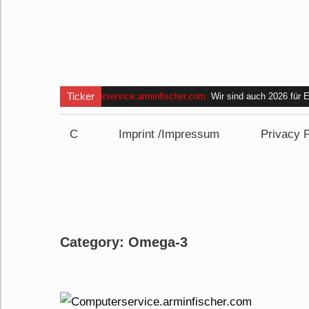
Ticker
Computerservice.arminfischer.com
.
Wir sind auch 2026 für
und bin im Zeitraum
von 09:00 bis 15:00 Uhr nicht erreich
C
Imprint /Impressum
Privacy P
Category:
Omega-3