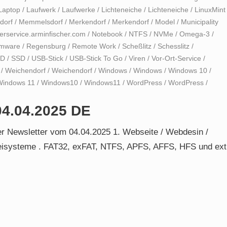
Laptop
/
Laufwerk
/
Laufwerke
/
Lichteneiche
/
Lichteneiche
/
LinuxMint
dorf
/
Memmelsdorf
/
Merkendorf
/
Merkendorf
/
Model
/
Municipality
rservice.arminfischer.com
/
Notebook
/
NTFS
/
NVMe
/
Omega-3
/
mware
/
Regensburg
/
Remote Work
/
Scheßlitz
/
Schesslitz
/
SD
/
SSD
/
USB-Stick
/
USB-Stick To Go
/
Viren
/
Vor-Ort-Service
/
/
Weichendorf
/
Weichendorf
/
Windows
/
Windows
/
Windows 10
/
Windows 11
/
Windows10
/
Windows11
/
WordPress
/
WordPress
/
04.04.2025 DE
r Newsletter vom 04.04.2025 1. Webseite / Webdesin /
teisysteme . FAT32, exFAT, NTFS, APFS, AFFS, HFS und ext