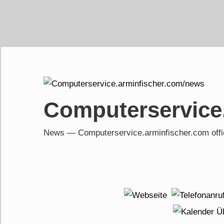
Skip
to
content
Computerservice
News — Computerservice.arminfischer.com of