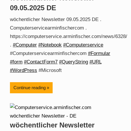
09.05.2025 DE
wöchentlicher Newsletter 09.05.2025 DE .
Computerservicearminfischercom .
https://computerservice.arminfischer.com/news/6328/
.
#Computer
#Notebook
#Computerservice
#Computerservicearminfischercom
#Formular
#form
#ContactForm7
#QueryString
#URL
#WordPress
#Microsoft
Continue reading
wöchentlicher Newsletter