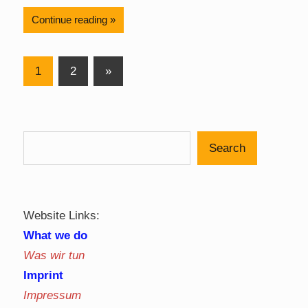
Continue reading
Posts
Next
1
2
»
Posts
pagination
Search
Website Links:
What we do
Was wir tun
Imprint
Impressum