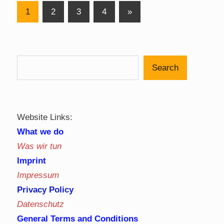
Posts
Next
1
2
3
4
»
Posts
pagination
Search
Website Links:
What we do
Was wir tun
Imprint
Impressum
Privacy Policy
Datenschutz
General Terms and Conditions