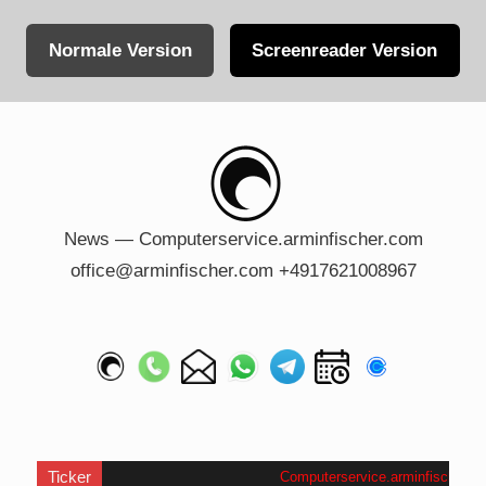
Normale Version
Screenreader Version
Skip
to
content
News — Computerservice.arminfischer.com
office@arminfischer.com +4917621008967
Ticker
Computerservice.arminfischer.com
.
W