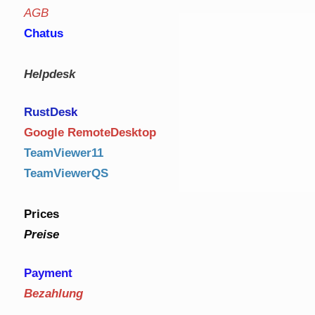
AGB
Chatus
Helpdesk
RustDe
sk
Google RemoteDesktop
TeamViewer11
TeamViewerQS
Prices
Preise
Payment
Bezahlung