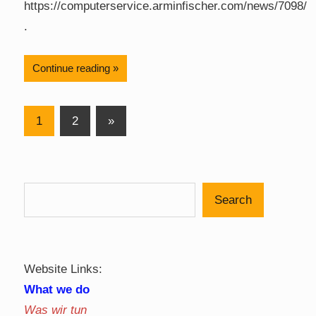
https://computerservice.arminfischer.com/news/7098/
.
Continue reading
Posts
Next
1
2
»
Posts
pagination
Search
Website Links:
What we do
Was wir tun