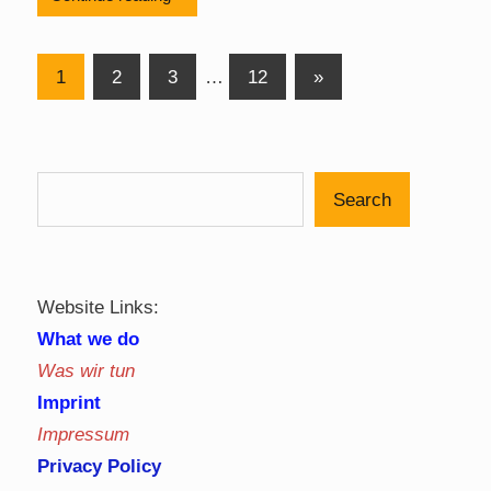
Posts
Next
1
2
3
…
12
»
Posts
pagination
Search
Website Links:
What we do
Was wir tun
Imprint
Impressum
Privacy Policy