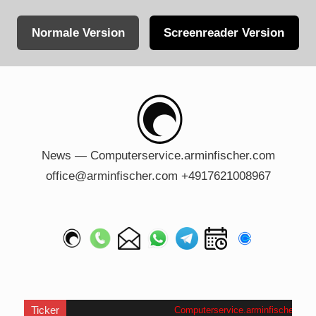
Normale Version
Screenreader Version
Skip
to
content
News — Computerservice.arminfischer.com
office@arminfischer.com +4917621008967
Ticker
Computerservice.arminfischer.com
.
Wir 