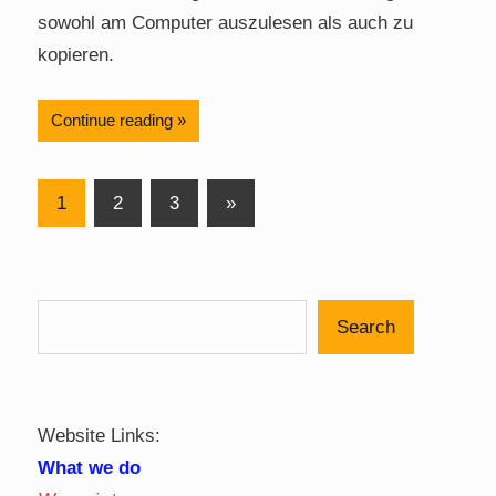
sowohl am Computer auszulesen als auch zu
kopieren.
Continue reading
Posts
Next
1
2
3
»
Posts
pagination
Search
Website Links:
What we do