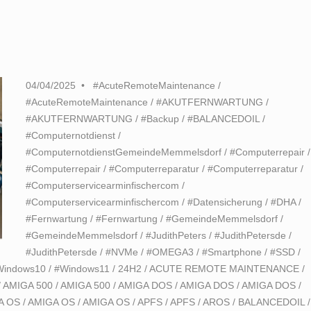
04/04/2025
#AcuteRemoteMaintenance
/
#AcuteRemoteMaintenance
/
#AKUTFERNWARTUNG
/
#AKUTFERNWARTUNG
/
#Backup
/
#BALANCEDOIL
/
#Computernotdienst
/
#ComputernotdienstGemeindeMemmelsdorf
/
#Computerrepair
/
#Computerrepair
/
#Computerreparatur
/
#Computerreparatur
/
#Computerservicearminfischercom
/
#Computerservicearminfischercom
/
#Datensicherung
/
#DHA
/
#Fernwartung
/
#Fernwartung
/
#GemeindeMemmelsdorf
/
#GemeindeMemmelsdorf
/
#JudithPeters
/
#JudithPetersde
/
#JudithPetersde
/
#NVMe
/
#OMEGA3
/
#Smartphone
/
#SSD
/
Windows10
/
#Windows11
/
24H2
/
ACUTE REMOTE MAINTENANCE
/
/
AMIGA 500
/
AMIGA 500
/
AMIGA DOS
/
AMIGA DOS
/
AMIGA DOS
/
A OS
/
AMIGA OS
/
AMIGA OS
/
APFS
/
APFS
/
AROS
/
BALANCEDOIL
/