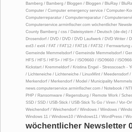
Bamberg
/
Bamberg
/
Bloggen
/
Bloggen
/
BluRay
/
BluR
Computer
/
Computer emergency service
/
Computer-Ko
Computerreparatur
/
Computerreparatur
/
Computerservi
Computerservice.arminfischer.com wöchentlicher Newsle
County Bamberg
/
css
/
Dateisystem
/
Deutsch (de-de)
/
Drosendorf
/
DVD
/
DVD
/
DVD Laufwerk
/
DVD Writer
/
D
ext3
/
ext4
/
FAT
/
FAT12
/
FAT16
/
FAT32
/
Fernwartung
Gemeinde Memmelsdorf
/
Gemeinde Memmelsdorf
/
Ger
HFS
/
HFS
/
HFS+
/
HFS+
/
ISO9660
/
ISO9660
/
ISO966
Kickstart
/
Kremmeldorf
/
Kristina Engel - Stresscoach - 
/
Lichteneiche
/
Lichteneiche
/
LinuxMint
/
Meedensdorf
/
Merkendorf
/
Merkendorf
/
Model
/
Municipality Memmels
news.computerservice.arminfischer.com
/
Notebook
/
NT
PHP
/
Ransomware
/
Regensburg
/
Remote Work
/
Sches
SSD
/
SSD
/
USB-Stick
/
USB-Stick To Go
/
Viren
/
Vor-Or
Weichendorf
/
Weichendorf
/
Windows
/
Windows
/
Windo
Windows 11
/
Windows10
/
Windows11
/
WordPress
/
Wo
wöchentlicher Newsletter 