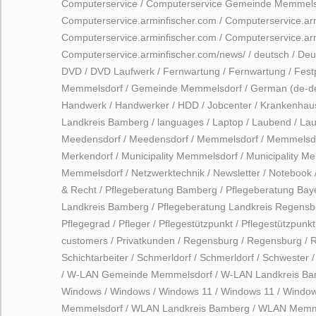
Computerservice
/
Computerservice Gemeinde Memmels
Computerservice.arminfischer.com
/
Computerservice.ar
Computerservice.arminfischer.com
/
Computerservice.arm
Computerservice.arminfischer.com/news/
/
deutsch
/
Deu
DVD
/
DVD Laufwerk
/
Fernwartung
/
Fernwartung
/
Fest
Memmelsdorf
/
Gemeinde Memmelsdorf
/
German (de-d
Handwerk
/
Handwerker
/
HDD
/
Jobcenter
/
Krankenhau
Landkreis Bamberg
/
languages
/
Laptop
/
Laubend
/
La
Meedensdorf
/
Meedensdorf
/
Memmelsdorf
/
Memmelsd
Merkendorf
/
Municipality Memmelsdorf
/
Municipality M
Memmelsdorf
/
Netzwerktechnik
/
Newsletter
/
Notebook
& Recht
/
Pflegeberatung Bamberg
/
Pflegeberatung Bay
Landkreis Bamberg
/
Pflegeberatung Landkreis Regensb
Pflegegrad
/
Pfleger
/
Pflegestützpunkt
/
Pflegestützpunk
customers
/
Privatkunden
/
Regensburg
/
Regensburg
/
R
Schichtarbeiter
/
Schmerldorf
/
Schmerldorf
/
Schwester
/
W-LAN Gemeinde Memmelsdorf
/
W-LAN Landkreis B
Windows
/
Windows
/
Windows 11
/
Windows 11
/
Window
Memmelsdorf
/
WLAN Landkreis Bamberg
/
WLAN Memme