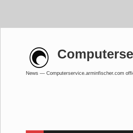
Skip
to
content
Computerser
News — Computerservice.arminfischer.com of