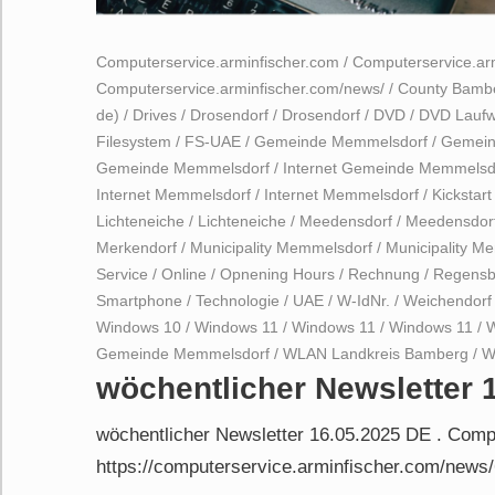
Computerservice.arminfischer.com
/
Computerservice.arm
Computerservice.arminfischer.com/news/
/
County Bamb
de)
/
Drives
/
Drosendorf
/
Drosendorf
/
DVD
/
DVD Laufw
Filesystem
/
FS-UAE
/
Gemeinde Memmelsdorf
/
Gemein
Gemeinde Memmelsdorf
/
Internet Gemeinde Memmelsd
Internet Memmelsdorf
/
Internet Memmelsdorf
/
Kickstart
Lichteneiche
/
Lichteneiche
/
Meedensdorf
/
Meedensdor
Merkendorf
/
Municipality Memmelsdorf
/
Municipality M
Service
/
Online
/
Opnening Hours
/
Rechnung
/
Regensb
Smartphone
/
Technologie
/
UAE
/
W-IdNr.
/
Weichendorf
Windows 10
/
Windows 11
/
Windows 11
/
Windows 11
/
Gemeinde Memmelsdorf
/
WLAN Landkreis Bamberg
/
W
wöchentlicher Newsletter 
wöchentlicher Newsletter 16.05.2025 DE . Comp
https://computerservice.arminfischer.com/news/