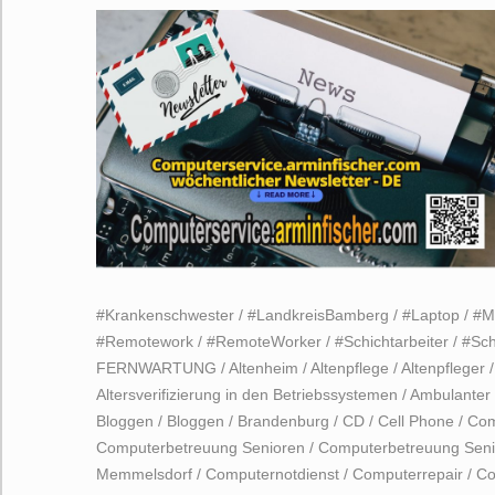
#Krankenschwester
/
#LandkreisBamberg
/
#Laptop
/
#M
#Remotework
/
#RemoteWorker
/
#Schichtarbeiter
/
#Sch
FERNWARTUNG
/
Altenheim
/
Altenpflege
/
Altenpfleger
Altersverifizierung in den Betriebssystemen
/
Ambulanter 
Bloggen
/
Bloggen
/
Brandenburg
/
CD
/
Cell Phone
/
Com
Computerbetreuung Senioren
/
Computerbetreuung Sen
Memmelsdorf
/
Computernotdienst
/
Computerrepair
/
Co