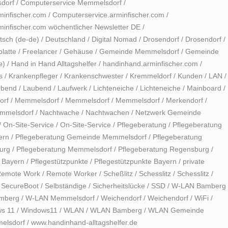
dorf
/
Computerservice Memmelsdorf
/
minfischer.com
/
Computerservice.arminfischer.com
/
infischer.com wöchentlicher Newsletter DE
/
tsch (de-de)
/
Deutschland
/
Digital Nomad
/
Drosendorf
/
Drosendorf
/
platte
/
Freelancer
/
Gehäuse
/
Gemeinde Memmelsdorf
/
Gemeinde
e)
/
Hand in Hand Alltagshelfer
/
handinhand.arminfischer.com
/
s
/
Krankenpfleger
/
Krankenschwester
/
Kremmeldorf
/
Kunden
/
LAN
/
ubend
/
Laubend
/
Laufwerk
/
Lichteneiche
/
Lichteneiche
/
Mainboard
/
orf
/
Memmelsdorf
/
Memmelsdorf
/
Memmelsdorf
/
Merkendorf
/
emmelsdorf
/
Nachtwache
/
Nachtwachen
/
Netzwerk Gemeinde
/
On-Site-Service
/
On-Site-Service
/
Pflegeberatung
/
Pflegeberatung
ern
/
Pflegeberatung Gemeinde Memmelsdorf
/
Pflegeberatung
urg
/
Pflegeberatung Memmelsdorf
/
Pflegeberatung Regensburg
/
t Bayern
/
Pflegestützpunkte
/
Pflegestützpunkte Bayern
/
private
emote Work
/
Remote Worker
/
Scheßlitz
/
Schesslitz
/
Schesslitz
/
/
SecureBoot
/
Selbständige
/
Sicherheitslücke
/
SSD
/
W-LAN Bamberg
amberg
/
W-LAN Memmelsdorf
/
Weichendorf
/
Weichendorf
/
WiFi
/
s 11
/
Windows11
/
WLAN
/
WLAN Bamberg
/
WLAN Gemeinde
lsdorf
/
www.handinhand-alltagshelfer.de