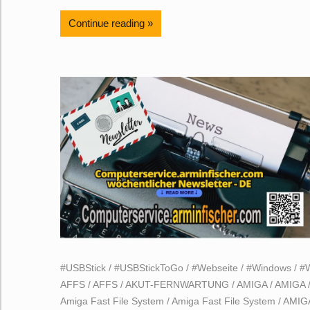
Continue reading
#USBStick
/
#USBStickToGo
/
#Webseite
/
#Windows
/
#
AFFS
/
AFFS
/
AKUT-FERNWARTUNG
/
AMIGA
/
AMIGA
Amiga Fast File System
/
Amiga Fast File System
/
AMIG