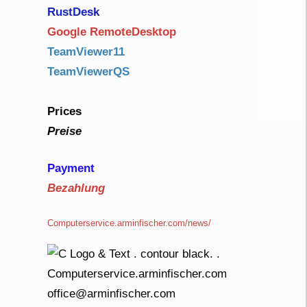
RustDe
sk
Google RemoteDesktop
TeamViewer11
TeamViewerQS
Prices
Preise
Payment
Bezahlung
Computerservice.arminfischer.com/news/