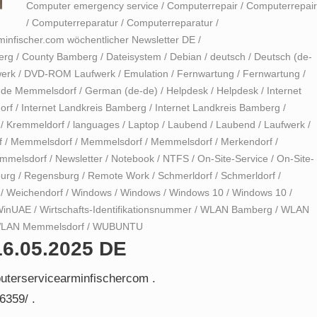
Computer emergency service
/
Computerrepair
/
Computerrepai
/
Computerreparatur
/
Computerreparatur
/
infischer.com wöchentlicher Newsletter DE
/
erg
/
County Bamberg
/
Dateisystem
/
Debian
/
deutsch
/
Deutsch (de-
erk
/
DVD-ROM Laufwerk
/
Emulation
/
Fernwartung
/
Fernwartung
/
de Memmelsdorf
/
German (de-de)
/
Helpdesk
/
Helpdesk
/
Internet
orf
/
Internet Landkreis Bamberg
/
Internet Landkreis Bamberg
/
/
Kremmeldorf
/
languages
/
Laptop
/
Laubend
/
Laubend
/
Laufwerk
/
f
/
Memmelsdorf
/
Memmelsdorf
/
Memmelsdorf
/
Merkendorf
/
emmelsdorf
/
Newsletter
/
Notebook
/
NTFS
/
On-Site-Service
/
On-Site-
urg
/
Regensburg
/
Remote Work
/
Schmerldorf
/
Schmerldorf
/
/
Weichendorf
/
Windows
/
Windows
/
Windows 10
/
Windows 10
/
WinUAE
/
Wirtschafts-Identifikationsnummer
/
WLAN Bamberg
/
WLAN
LAN Memmelsdorf
/
WUBUNTU
16.05.2025 DE
uterservicearminfischercom .
6359/ .