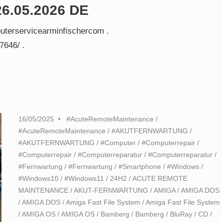
26.05.2026 DE
uterservicearminfischercom .
7646/ .
16/05/2025
#AcuteRemoteMaintenance
/
#AcuteRemoteMaintenance
/
#AKUTFERNWARTUNG
/
#AKUTFERNWARTUNG
/
#Computer
/
#Computerrepair
/
#Computerrepair
/
#Computerreparatur
/
#Computerreparatur
/
#Fernwartung
/
#Fernwartung
/
#Smartphone
/
#Windows
/
#Windows10
/
#Windows11
/
24H2
/
ACUTE REMOTE
MAINTENANCE
/
AKUT-FERNWARTUNG
/
AMIGA
/
AMIGA DOS
/
AMIGA DOS
/
Amiga Fast File System
/
Amiga Fast File System
/
AMIGA OS
/
AMIGA OS
/
Bamberg
/
Bamberg
/
BluRay
/
CD
/