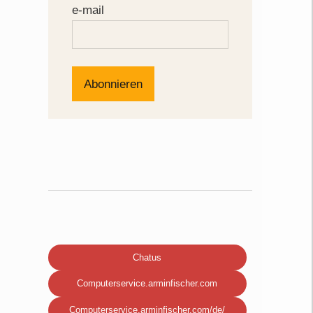
r
e-mail
Chatus
Computerservice.arminfischer.com
Computerservice.arminfischer.com/de/