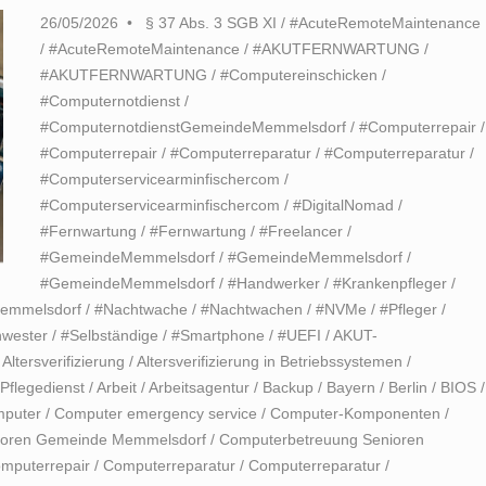
26/05/2026
§ 37 Abs. 3 SGB XI
/
#AcuteRemoteMaintenance
/
#AcuteRemoteMaintenance
/
#AKUTFERNWARTUNG
/
#AKUTFERNWARTUNG
/
#Computereinschicken
/
#Computernotdienst
/
#ComputernotdienstGemeindeMemmelsdorf
/
#Computerrepair
/
#Computerrepair
/
#Computerreparatur
/
#Computerreparatur
/
#Computerservicearminfischercom
/
#Computerservicearminfischercom
/
#DigitalNomad
/
#Fernwartung
/
#Fernwartung
/
#Freelancer
/
#GemeindeMemmelsdorf
/
#GemeindeMemmelsdorf
/
#GemeindeMemmelsdorf
/
#Handwerker
/
#Krankenpfleger
/
emmelsdorf
/
#Nachtwache
/
#Nachtwachen
/
#NVMe
/
#Pfleger
/
wester
/
#Selbständige
/
#Smartphone
/
#UEFI
/
AKUT-
/
Altersverifizierung
/
Altersverifizierung in Betriebssystemen
/
Pflegedienst
/
Arbeit
/
Arbeitsagentur
/
Backup
/
Bayern
/
Berlin
/
BIOS
/
puter
/
Computer emergency service
/
Computer-Komponenten
/
ioren Gemeinde Memmelsdorf
/
Computerbetreuung Senioren
mputerrepair
/
Computerreparatur
/
Computerreparatur
/