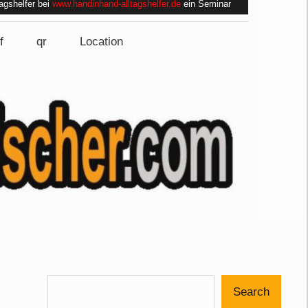
tagshelfer bei
www.handinhand-alltagshelfer.de
ein Seminar
f
qr
Location
Search