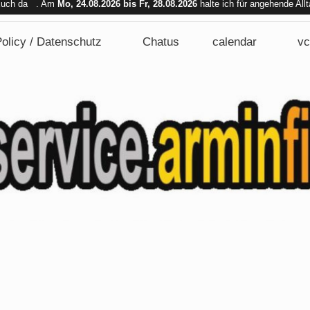
 Euch da . Am
Mo, 24.08.2026 bis Fr, 28.08.2026
halte ich für angehende All
bar. Am Mi. 26.08.2026 sind wir nicht verfügbar.
olicy / Datenschutz
Chatus
calendar
vc