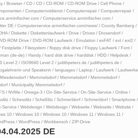
ay
/
Browser
/
CD
/
CD
/
CD-ROM
/
CD-ROM Drive
/
Cell Phone
/
mponenten
/
Computernotdienst
/
Computerrepair
/
Computerrepair
/
ce.arminfischer.com
/
Computerservice.arminfischer.com
/
tter DE
/
Computerservice.arminfischer.com/news/
/
County Bamberg
/
DHA
/
Diskette
/
Diskettenlaufwerk
/
Drive
/
Drives
/
Drosendorf
/
VD-ROM Drive
/
DVD-ROM Laufwerk
/
Emulation
/
exFAT
/
ext
/
ext2
/
/
Festplatte
/
Filesystem
/
floppy disk drive
/
Floppy Laufwerk
/
Font
/
man (de-de)
/
Handy
/
hard disk drive
/
harddisk
/
HDD
/
Helpdesk
/
0 Level 2
/
ISO9660 Level 2
/
judithpeters.de
/
judithpeters.de
/
Yogalehrerin und Speakerin
/
languages
/
Laptop
/
Laufwerk
/
Laufwerke
Meedensdorf
/
Memmelsdorf
/
Memmelsdorf
/
Memmelsdorf
/
dorf
/
Municipality Memmelsdorf
/
FS
/
NVMe
/
Omega-3
/
On-Site-Service
/
On-Site-Service
/
Online
/
slitz
/
Schesslitz
/
Scheßlitz
/
Schmerldorf
/
Schmerldorf
/
Smartphone
/
t-Service
/
Webdesign
/
Webdesign
/
Webseite
/
Webseite
/
Website
/
ws 10
/
Windows 10
/
Windows 10
/
Windows 11
/
Windows 11
/
rdPress
/
WordPress
/
Workbensch
/
ZIP-Drive
04.04.2025 DE