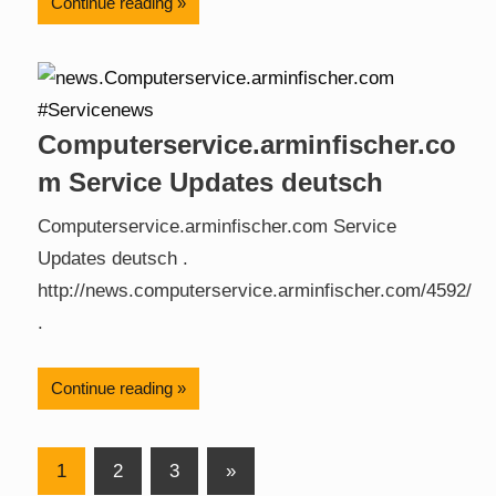
Continue reading
Computerservice.arminfischer.co
m Service Updates deutsch
Computerservice.arminfischer.com Service
Updates deutsch .
http://news.computerservice.arminfischer.com/4592/
.
Continue reading
Posts
Next
1
2
3
»