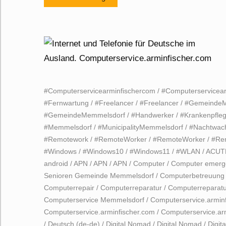
#Computerservicearminfischercom
/
#Computerservicea
#Fernwartung
/
#Freelancer
/
#Freelancer
/
#GemeindeM
#GemeindeMemmelsdorf
/
#Handwerker
/
#Krankenpfleg
#Memmelsdorf
/
#MunicipalityMemmelsdorf
/
#Nachtwac
#Remotework
/
#RemoteWorker
/
#RemoteWorker
/
#Re
#Windows
/
#Windows10
/
#Windows11
/
#WLAN
/
ACUT
android
/
APN
/
APN
/
APN
/
Computer
/
Computer emerge
Senioren Gemeinde Memmelsdorf
/
Computerbetreuung
Computerrepair
/
Computerreparatur
/
Computerreparatu
Computerservice Memmelsdorf
/
Computerservice.armin
Computerservice.arminfischer.com
/
Computerservice.ar
/
Deutsch (de-de)
/
Digital Nomad
/
Digital Nomad
/
Digit