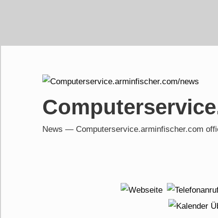
Skip
to
content
Computerservice
News — Computerservice.arminfischer.com of