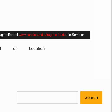
tagshelfer bei
www.handinhand-alltagshelfer.de
ein Seminar
f
qr
Location
Search