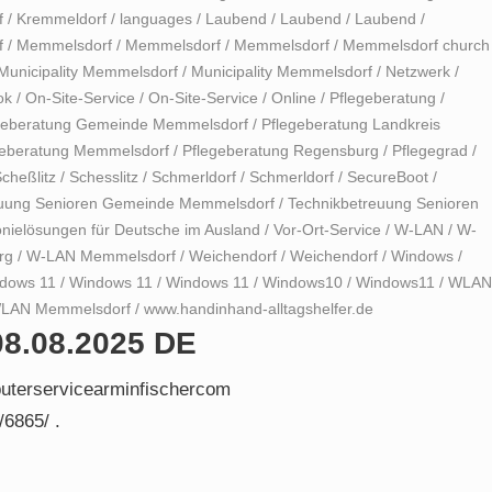
f
/
Kremmeldorf
/
languages
/
Laubend
/
Laubend
/
Laubend
/
f
/
Memmelsdorf
/
Memmelsdorf
/
Memmelsdorf
/
Memmelsdorf church
Municipality Memmelsdorf
/
Municipality Memmelsdorf
/
Netzwerk
/
ok
/
On-Site-Service
/
On-Site-Service
/
Online
/
Pflegeberatung
/
geberatung Gemeinde Memmelsdorf
/
Pflegeberatung Landkreis
geberatung Memmelsdorf
/
Pflegeberatung Regensburg
/
Pflegegrad
/
cheßlitz
/
Schesslitz
/
Schmerldorf
/
Schmerldorf
/
SecureBoot
/
euung Senioren Gemeinde Memmelsdorf
/
Technikbetreuung Senioren
onielösungen für Deutsche im Ausland
/
Vor-Ort-Service
/
W-LAN
/
W-
rg
/
W-LAN Memmelsdorf
/
Weichendorf
/
Weichendorf
/
Windows
/
dows 11
/
Windows 11
/
Windows 11
/
Windows10
/
Windows11
/
WLAN
LAN Memmelsdorf
/
www.handinhand-alltagshelfer.de
08.08.2025 DE
puterservicearminfischercom
/6865/ .