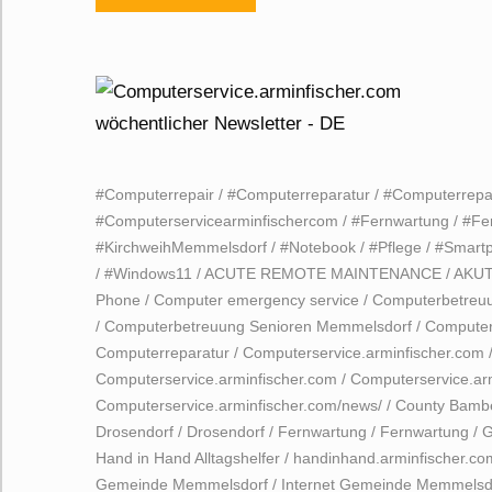
#Computerrepair
/
#Computerreparatur
/
#Computerrepa
#Computerservicearminfischercom
/
#Fernwartung
/
#Fe
#KirchweihMemmelsdorf
/
#Notebook
/
#Pflege
/
#Smart
/
#Windows11
/
ACUTE REMOTE MAINTENANCE
/
AKU
Phone
/
Computer emergency service
/
Computerbetreu
/
Computerbetreuung Senioren Memmelsdorf
/
Computer
Computerreparatur
/
Computerservice.arminfischer.com
Computerservice.arminfischer.com
/
Computerservice.arm
Computerservice.arminfischer.com/news/
/
County Bamb
Drosendorf
/
Drosendorf
/
Fernwartung
/
Fernwartung
/
G
Hand in Hand Alltagshelfer
/
handinhand.arminfischer.co
Gemeinde Memmelsdorf
/
Internet Gemeinde Memmelsd