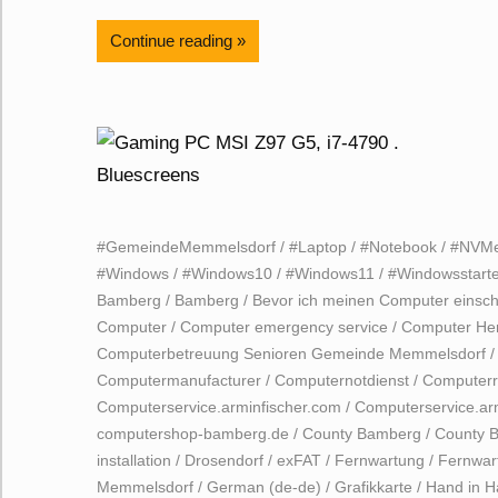
Continue reading
#GemeindeMemmelsdorf
/
#Laptop
/
#Notebook
/
#NVM
#Windows
/
#Windows10
/
#Windows11
/
#Windowsstart
Bamberg
/
Bamberg
/
Bevor ich meinen Computer einsch
Computer
/
Computer emergency service
/
Computer Her
Computerbetreuung Senioren Gemeinde Memmelsdorf
Computermanufacturer
/
Computernotdienst
/
Computerr
Computerservice.arminfischer.com
/
Computerservice.ar
computershop-bamberg.de
/
County Bamberg
/
County 
installation
/
Drosendorf
/
exFAT
/
Fernwartung
/
Fernwar
Memmelsdorf
/
German (de-de)
/
Grafikkarte
/
Hand in Ha