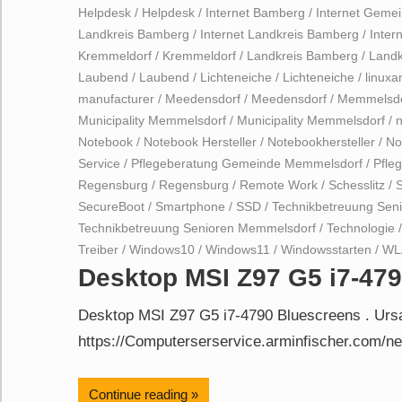
Helpdesk
/
Helpdesk
/
Internet Bamberg
/
Internet Geme
Landkreis Bamberg
/
Internet Landkreis Bamberg
/
Inter
Kremmeldorf
/
Kremmeldorf
/
Landkreis Bamberg
/
Landk
Laubend
/
Laubend
/
Lichteneiche
/
Lichteneiche
/
linux
manufacturer
/
Meedensdorf
/
Meedensdorf
/
Memmelsdo
Municipality Memmelsdorf
/
Municipality Memmelsdorf
/
Notebook
/
Notebook Hersteller
/
Notebookhersteller
/
No
Service
/
Pflegeberatung Gemeinde Memmelsdorf
/
Pfle
Regensburg
/
Regensburg
/
Remote Work
/
Schesslitz
/
S
SecureBoot
/
Smartphone
/
SSD
/
Technikbetreuung Sen
Technikbetreuung Senioren Memmelsdorf
/
Technologie
Treiber
/
Windows10
/
Windows11
/
Windowsstarten
/
WL
Desktop MSI Z97 G5 i7-47
Desktop MSI Z97 G5 i7-4790 Bluescreens . Ur
https://Computerserservice.arminfischer.com/ne
Continue reading