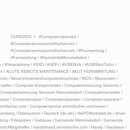
21/09/2025
#Computerreparatur
/
#Computerservicearminfischercom
/
#Computerservicearminfischercom
/
#Fernwartung
/
#Fernwartung
/
#GemeindeMemmelsdorf
/
e
/
#Smartphone
/
#SSD
/
#UEFI
/
#USBStick
/
#USBStickToGo
/
en
/
ACUTE REMOTE MAINTENANCE
/
AKUT-FERNWARTUNG
/
icke
/
BevorIchmeinenComputereinschicke
/
BIOS
/
Bluescreen
/
steller
/
Computer-Komponenten
/
Computerbetreuung Senioren
/
/
Computerbetreuung Senioren Memmelsdorf
/
Computerhersteller
/
epair
/
Computerrepair
/
Computerreparatur
/
Computerreparatur
/
minfischer.com
/
Computerservice.arminfischer.com/news/
/
Bamberg
/
Dateisystem
/
Deutsch (de-de)
/
diePCWerkstatt.de
/
driver
tung
/
Filesystem
/
Gehäuse
/
Gemeinde Memmelsdorf
/
Gemeinde
nd Alltagshelfer
/
handinhand.arminfischer.com
/
Handy
/
Hardware
/