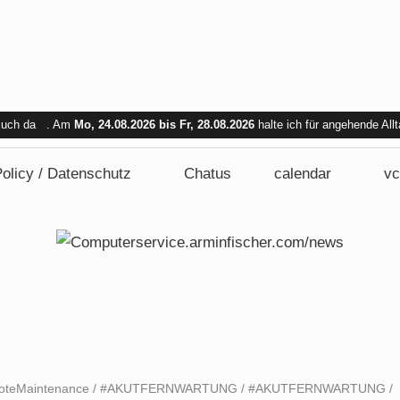
 Euch da . Am
Mo, 24.08.2026 bis Fr, 28.08.2026
halte ich für angehende All
bar. Am Mi. 26.08.2026 sind wir nicht verfügbar.
olicy / Datenschutz
Chatus
calendar
vc
oteMaintenance
/
#AKUTFERNWARTUNG
/
#AKUTFERNWARTUNG
/