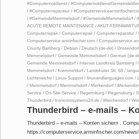
#Computernotdienst
/
#ComputernotdienstGemeindeMe
/
#Computerreparatur
/
#Computerservicearminfischerc
/
#GemeindeMemmelsdorf
/
#GemeindeMemmelsdorf
/
ACUTE REMOTE MAINTENANCE
/
AKUT-FERNWARTU
Computerrepair
/
Computerrepair
/
Computerreparatur
/
Computerservice.arminfischer.com
/
Computerservice.ar
County Bamberg
/
Debian
/
Deutsch (de-de)
/
Drosendor
Memmelsdorf
/
Gemeinde Memmelsdorf
/
German (de-d
Gemeinde Memmelsdorf
/
Internet Landkreis Bamberg
/
Memmelsdorf
/
Kremmeldorf
/
Landshuter Str. 68
/
langu
Lichteneiche
/
Linux-Support
/
linuxandlanguages.com
/
/
Memmelsdorf
/
Memmelsdorf
/
Merkendorf
/
Merkendor
Service
/
On-Site-Service
/
Regensburg
/
Regensburg
/
S
Thunderbird
/
tronicomsystems24.de
/
Weichendorf
/
Wei
Thunderbird – e-mails – K
Thunderbird – e-mails – Konten sichern . Compu
https://computerservice.arminfischer.com/news/