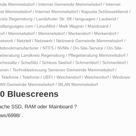
inde Memmelsdorf
/
Internet Gemeinde Memmelsdorf
/
Internet
net Memmelsdorf
/
Internet Memmelsdorf
/
Kapusta Schlüsseldienst
/
reis Regensburg
/
Landshuter Str. 68
/
languages
/
Laubend
/
andlanguages.com
/
LinuxMint
/
Maik Wagner
/
Mainboard
/
rf
/
Memmelsdorf
/
Memmelsdorf
/
Merkendorf
/
Merkendorf
/
network
/
Netzteil
/
Netzwerk
/
Netzwerk Gemeinde Memmelsdorf
/
tebookmanufacturer
/
NTFS
/
NVMe
/
On-Site-Service
/
On-Site-
geberatung Landkreis Regensburg
/
Pflegeberatung Memmelsdorf
/
chesslitz
/
Scheßlitz
/
Schloss Seehof
/
Schmerldorf
/
Schmerldorf
/
ioren
/
Technikbetreuung Senioren Gemeinde Memmelsdorf
/
/
Telefonie
/
Telefonie
/
UEFI
/
Weichendorf
/
Weichendorf
/
Windows-
AN Gemeinde Memmelsdorf
/
WLAN Memmelsdorf
90 Bluescreens
sache SSD, RAM oder Mainboard ?
ws/6998/ .