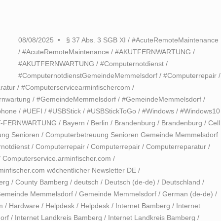
08/08/2025
§ 37 Abs. 3 SGB XI
/
#AcuteRemoteMaintenance
/
#AcuteRemoteMaintenance
/
#AKUTFERNWARTUNG
/
#AKUTFERNWARTUNG
/
#Computernotdienst
/
#ComputernotdienstGemeindeMemmelsdorf
/
#Computerrepair
/
ratur
/
#Computerservicearminfischercom
/
rnwartung
/
#GemeindeMemmelsdorf
/
#GemeindeMemmelsdorf
/
phone
/
#UEFI
/
#USBStick
/
#USBStickToGo
/
#Windows
/
#Windows10
T-FERNWARTUNG
/
Bayern
/
Berlin
/
Brandenburg
/
Brandenburg
/
Cell
ung Senioren
/
Computerbetreuung Senioren Gemeinde Memmelsdorf
notdienst
/
Computerrepair
/
Computerrepair
/
Computerreparatur
/
/
Computerservice.arminfischer.com
/
infischer.com wöchentlicher Newsletter DE
/
erg
/
County Bamberg
/
deutsch
/
Deutsch (de-de)
/
Deutschland
/
emeinde Memmelsdorf
/
Gemeinde Memmelsdorf
/
German (de-de)
/
m
/
Hardware
/
Helpdesk
/
Helpdesk
/
Internet Bamberg
/
Internet
orf
/
Internet Landkreis Bamberg
/
Internet Landkreis Bamberg
/