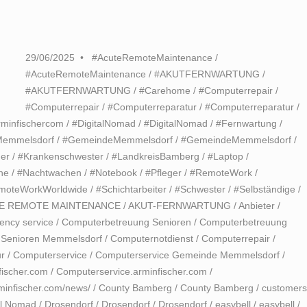
29/06/2025
#AcuteRemoteMaintenance
/
#AcuteRemoteMaintenance
/
#AKUTFERNWARTUNG
/
#AKUTFERNWARTUNG
/
#Carehome
/
#Computerrepair
/
#Computerrepair
/
#Computerreparatur
/
#Computerreparatur
/
rminfischercom
/
#DigitalNomad
/
#DigitalNomad
/
#Fernwartung
/
emmelsdorf
/
#GemeindeMemmelsdorf
/
#GemeindeMemmelsdorf
/
er
/
#Krankenschwester
/
#LandkreisBamberg
/
#Laptop
/
he
/
#Nachtwachen
/
#Notebook
/
#Pfleger
/
#RemoteWork
/
moteWorkWorldwide
/
#Schichtarbeiter
/
#Schwester
/
#Selbständige
/
E REMOTE MAINTENANCE
/
AKUT-FERNWARTUNG
/
Anbieter
/
ncy service
/
Computerbetreuung Senioren
/
Computerbetreuung
 Senioren Memmelsdorf
/
Computernotdienst
/
Computerrepair
/
r
/
Computerservice
/
Computerservice Gemeinde Memmelsdorf
/
fischer.com
/
Computerservice.arminfischer.com
/
minfischer.com/news/
/
County Bamberg
/
County Bamberg
/
customers
al Nomad
/
Drosendorf
/
Drosendorf
/
Drosendorf
/
easybell
/
easybell
/