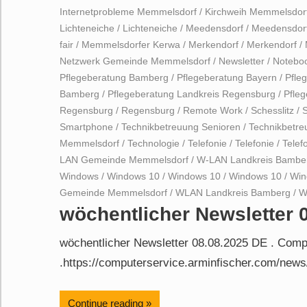
Internetprobleme Memmelsdorf
/
Kirchweih Memmelsdor
Lichteneiche
/
Lichteneiche
/
Meedensdorf
/
Meedensdor
fair
/
Memmelsdorfer Kerwa
/
Merkendorf
/
Merkendorf
/
Netzwerk Gemeinde Memmelsdorf
/
Newsletter
/
Notebo
Pflegeberatung Bamberg
/
Pflegeberatung Bayern
/
Pfle
Bamberg
/
Pflegeberatung Landkreis Regensburg
/
Pfle
Regensburg
/
Regensburg
/
Remote Work
/
Schesslitz
/
S
Smartphone
/
Technikbetreuung Senioren
/
Technikbetr
Memmelsdorf
/
Technologie
/
Telefonie
/
Telefonie
/
Telef
LAN Gemeinde Memmelsdorf
/
W-LAN Landkreis Bambe
Windows
/
Windows 10
/
Windows 10
/
Windows 10
/
Win
Gemeinde Memmelsdorf
/
WLAN Landkreis Bamberg
/
W
wöchentlicher Newsletter 
wöchentlicher Newsletter 08.08.2025 DE . Com
.https://computerservice.arminfischer.com/news
Continue reading