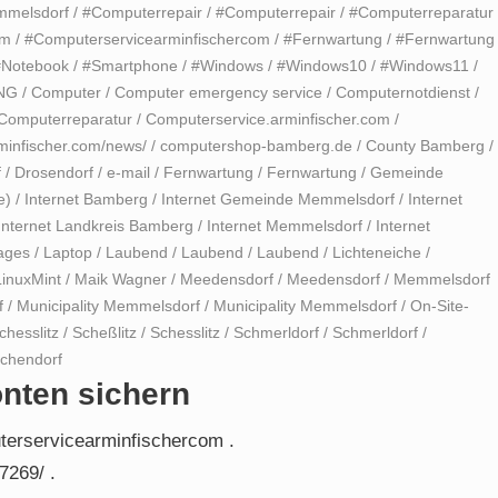
mmelsdorf
/
#Computerrepair
/
#Computerrepair
/
#Computerreparatur
om
/
#Computerservicearminfischercom
/
#Fernwartung
/
#Fernwartung
#Notebook
/
#Smartphone
/
#Windows
/
#Windows10
/
#Windows11
/
NG
/
Computer
/
Computer emergency service
/
Computernotdienst
/
Computerreparatur
/
Computerservice.arminfischer.com
/
minfischer.com/news/
/
computershop-bamberg.de
/
County Bamberg
/
f
/
Drosendorf
/
e-mail
/
Fernwartung
/
Fernwartung
/
Gemeinde
e)
/
Internet Bamberg
/
Internet Gemeinde Memmelsdorf
/
Internet
Internet Landkreis Bamberg
/
Internet Memmelsdorf
/
Internet
ages
/
Laptop
/
Laubend
/
Laubend
/
Laubend
/
Lichteneiche
/
LinuxMint
/
Maik Wagner
/
Meedensdorf
/
Meedensdorf
/
Memmelsdorf
f
/
Municipality Memmelsdorf
/
Municipality Memmelsdorf
/
On-Site-
chesslitz
/
Scheßlitz
/
Schesslitz
/
Schmerldorf
/
Schmerldorf
/
chendorf
onten sichern
terservicearminfischercom .
7269/ .