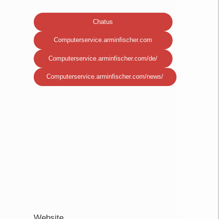
Chatus
Computerservice.arminfischer.com
Computerservice.arminfischer.com/de/
Computerservice.arminfischer.com/news/
Website