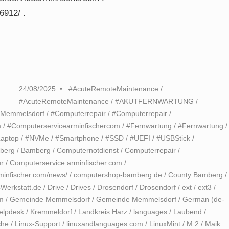
6912/ .
24/08/2025
#AcuteRemoteMaintenance
/
#AcuteRemoteMaintenance
/
#AKUTFERNWARTUNG
/
eMemmelsdorf
/
#Computerrepair
/
#Computerrepair
/
m
/
#Computerservicearminfischercom
/
#Fernwartung
/
#Fernwartung
/
aptop
/
#NVMe
/
#Smartphone
/
#SSD
/
#UEFI
/
#USBStick
/
berg
/
Bamberg
/
Computernotdienst
/
Computerrepair
/
r
/
Computerservice.arminfischer.com
/
minfischer.com/news/
/
computershop-bamberg.de
/
County Bamberg
/
Werkstatt.de
/
Drive
/
Drives
/
Drosendorf
/
Drosendorf
/
ext
/
ext3
/
em
/
Gemeinde Memmelsdorf
/
Gemeinde Memmelsdorf
/
German (de-
elpdesk
/
Kremmeldorf
/
Landkreis Harz
/
languages
/
Laubend
/
che
/
Linux-Support
/
linuxandlanguages.com
/
LinuxMint
/
M.2
/
Maik