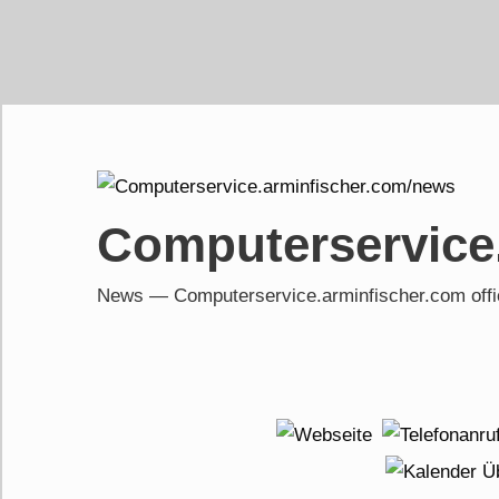
Skip
to
content
Computerservice
News — Computerservice.arminfischer.com of