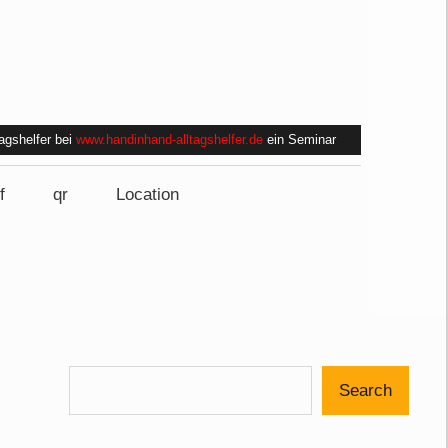
tagshelfer bei
www.handinhand-alltagshelfer.de
ein Seminar
f
qr
Location
Search