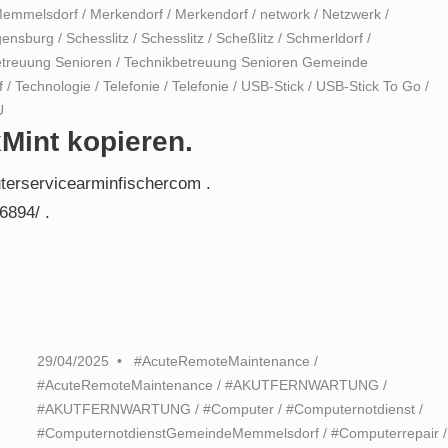
emmelsdorf
/
Merkendorf
/
Merkendorf
/
network
/
Netzwerk
/
ensburg
/
Schesslitz
/
Schesslitz
/
Scheßlitz
/
Schmerldorf
/
etreuung Senioren
/
Technikbetreuung Senioren Gemeinde
f
/
Technologie
/
Telefonie
/
Telefonie
/
USB-Stick
/
USB-Stick To Go
/
U
xMint kopieren.
uterservicearminfischercom .
6894/ .
29/04/2025
#AcuteRemoteMaintenance
/
#AcuteRemoteMaintenance
/
#AKUTFERNWARTUNG
/
#AKUTFERNWARTUNG
/
#Computer
/
#Computernotdienst
/
#ComputernotdienstGemeindeMemmelsdorf
/
#Computerrepair
/