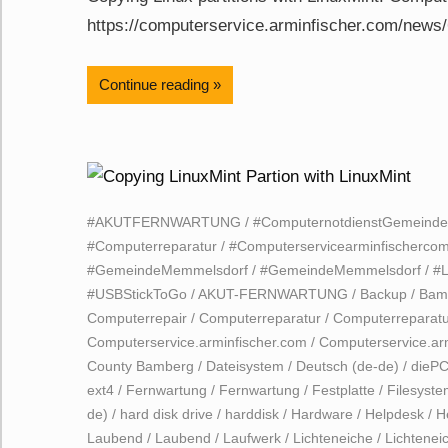
https://computerservice.arminfischer.com/news/
Continue reading
#AKUTFERNWARTUNG
/
#ComputernotdienstGemeind
#Computerreparatur
/
#Computerservicearminfischerco
#GemeindeMemmelsdorf
/
#GemeindeMemmelsdorf
/
#L
#USBStickToGo
/
AKUT-FERNWARTUNG
/
Backup
/
Bam
Computerrepair
/
Computerreparatur
/
Computerreparatu
Computerservice.arminfischer.com
/
Computerservice.ar
County Bamberg
/
Dateisystem
/
Deutsch (de-de)
/
diePC
ext4
/
Fernwartung
/
Fernwartung
/
Festplatte
/
Filesyst
de)
/
hard disk drive
/
harddisk
/
Hardware
/
Helpdesk
/
H
Laubend
/
Laubend
/
Laufwerk
/
Lichteneiche
/
Lichtenei