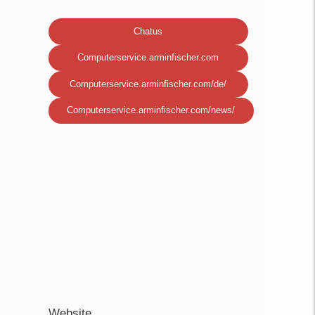
Chatus
Computerservice.arminfischer.com
Computerservice.arminfischer.com/de/
Computerservice.arminfischer.com/news/
Website