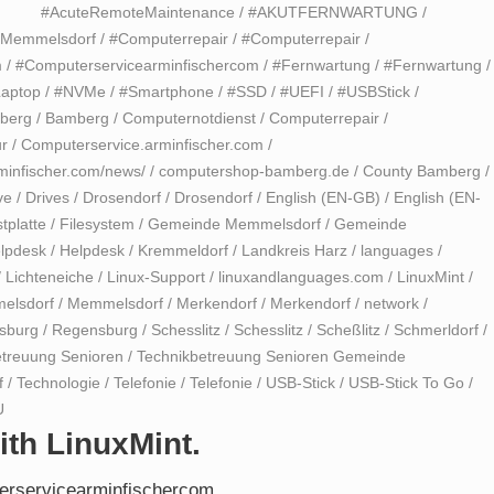
#AcuteRemoteMaintenance
/
#AKUTFERNWARTUNG
/
eMemmelsdorf
/
#Computerrepair
/
#Computerrepair
/
m
/
#Computerservicearminfischercom
/
#Fernwartung
/
#Fernwartung
/
aptop
/
#NVMe
/
#Smartphone
/
#SSD
/
#UEFI
/
#USBStick
/
berg
/
Bamberg
/
Computernotdienst
/
Computerrepair
/
r
/
Computerservice.arminfischer.com
/
minfischer.com/news/
/
computershop-bamberg.de
/
County Bamberg
/
ve
/
Drives
/
Drosendorf
/
Drosendorf
/
English (EN-GB)
/
English (EN-
tplatte
/
Filesystem
/
Gemeinde Memmelsdorf
/
Gemeinde
lpdesk
/
Helpdesk
/
Kremmeldorf
/
Landkreis Harz
/
languages
/
/
Lichteneiche
/
Linux-Support
/
linuxandlanguages.com
/
LinuxMint
/
elsdorf
/
Memmelsdorf
/
Merkendorf
/
Merkendorf
/
network
/
sburg
/
Regensburg
/
Schesslitz
/
Schesslitz
/
Scheßlitz
/
Schmerldorf
/
etreuung Senioren
/
Technikbetreuung Senioren Gemeinde
f
/
Technologie
/
Telefonie
/
Telefonie
/
USB-Stick
/
USB-Stick To Go
/
U
ith LinuxMint.
terservicearminfischercom .