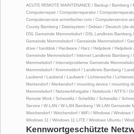
ACUTE REMOTE MAINTENANCE
/
Backup
/
Bamberg
/
Computerrepair
/
Computerreparatur
/
Computerreparatu
Computerservice.arminfischer.com
/
Computerservice.ar
County Bamberg
/
Dateisystem
/
Debian
/
Deutsch (de-d
DSL Gemeinde Memmelsdorf
/
DSL Landkreis Bamberg
Gemeinde Memmelsdorf
/
Gemeinde Memmelsdorf
/
Ge
drive
/
harddisk
/
Hardware
/
Harz
/
Helpdesk
/
Helpdesk
Gemeinde Memmelsdorf
/
Internet Landkreis Bamberg
/
Memmelsdorf
/
Internetprobleme Gemeinde Memmelsdo
Memmelsdorf
/
Kremmeldorf
/
Landkreis Bamberg
/
Land
Laubend
/
Laubend
/
Laufwerk
/
Lichteneiche
/
Lichtenei
Merkendorf
/
Merkendorf
/
mounting device
/
mounting dr
Memmelsdorf
/
Netzwerkfreigabe
/
Notebook
/
NTFS
/
On
Remote Work
/
Schesslitz
/
Scheßlitz
/
Schesslitz
/
Schmer
Service
/
W-LAN
/
W-LAN Bamberg
/
W-LAN Gemeinde 
Weichendorf
/
Weichendorf
/
WiFi
/
Windows
/
Windows
Windows 11
/
Windows 11 LITE
/
Windows Ubuntu
/
Win
Kennwortgeschützte Netzw