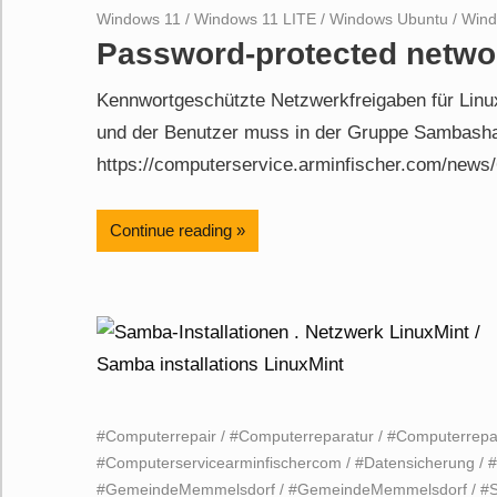
Windows 11
/
Windows 11 LITE
/
Windows Ubuntu
/
Win
Password-protected netwo
Kennwortgeschützte Netzwerkfreigaben für Linu
und der Benutzer muss in der Gruppe Sambasha
https://computerservice.arminfischer.com/news/
Continue reading
#Computerrepair
/
#Computerreparatur
/
#Computerrepa
#Computerservicearminfischercom
/
#Datensicherung
/
#GemeindeMemmelsdorf
/
#GemeindeMemmelsdorf
/
#