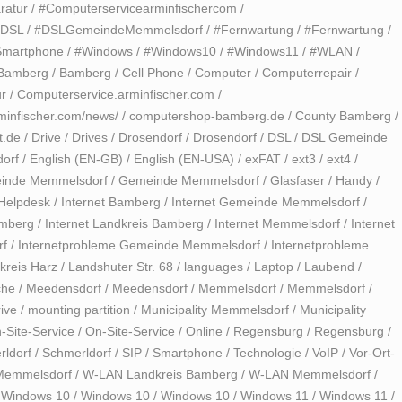
ratur
/
#Computerservicearminfischercom
/
#DSL
/
#DSLGemeindeMemmelsdorf
/
#Fernwartung
/
#Fernwartung
/
Smartphone
/
#Windows
/
#Windows10
/
#Windows11
/
#WLAN
/
Bamberg
/
Bamberg
/
Cell Phone
/
Computer
/
Computerrepair
/
r
/
Computerservice.arminfischer.com
/
minfischer.com/news/
/
computershop-bamberg.de
/
County Bamberg
/
t.de
/
Drive
/
Drives
/
Drosendorf
/
Drosendorf
/
DSL
/
DSL Gemeinde
orf
/
English (EN-GB)
/
English (EN-USA)
/
exFAT
/
ext3
/
ext4
/
inde Memmelsdorf
/
Gemeinde Memmelsdorf
/
Glasfaser
/
Handy
/
Helpdesk
/
Internet Bamberg
/
Internet Gemeinde Memmelsdorf
/
amberg
/
Internet Landkreis Bamberg
/
Internet Memmelsdorf
/
Internet
rf
/
Internetprobleme Gemeinde Memmelsdorf
/
Internetprobleme
kreis Harz
/
Landshuter Str. 68
/
languages
/
Laptop
/
Laubend
/
che
/
Meedensdorf
/
Meedensdorf
/
Memmelsdorf
/
Memmelsdorf
/
ive
/
mounting partition
/
Municipality Memmelsdorf
/
Municipality
-Site-Service
/
On-Site-Service
/
Online
/
Regensburg
/
Regensburg
/
ldorf
/
Schmerldorf
/
SIP
/
Smartphone
/
Technologie
/
VoIP
/
Vor-Ort-
Memmelsdorf
/
W-LAN Landkreis Bamberg
/
W-LAN Memmelsdorf
/
/
Windows 10
/
Windows 10
/
Windows 10
/
Windows 11
/
Windows 11
/