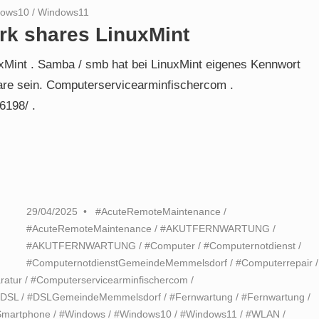
dows10
/
Windows11
rk shares LinuxMint
xMint . Samba / smb hat bei LinuxMint eigenes Kennwort
re sein. Computerservicearminfischercom .
6198/ .
29/04/2025
#AcuteRemoteMaintenance
/
#AcuteRemoteMaintenance
/
#AKUTFERNWARTUNG
/
#AKUTFERNWARTUNG
/
#Computer
/
#Computernotdienst
/
#ComputernotdienstGemeindeMemmelsdorf
/
#Computerrepair
/
ratur
/
#Computerservicearminfischercom
/
#DSL
/
#DSLGemeindeMemmelsdorf
/
#Fernwartung
/
#Fernwartung
/
Smartphone
/
#Windows
/
#Windows10
/
#Windows11
/
#WLAN
/