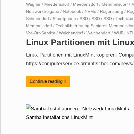
Wagner
/
Meedensdorf
/
Meedensdorf
/
Memmelsdorf
/
M
Netzwerkfreigabe
/
Notebook
/
NVMe
/
Regensburg
/
Reg
Schmerldorf
/
Smartphone
/
SSD
/
SSD
/
SSD
/
Technikb
Memmelsdorf
/
Technikbetreuung Senioren Memmelsdor
Vor-Ort-Service
/
Weichendorf
/
Weichendorf
/
WUBUNT
Linux Partitionen mit Linu
Linux Partitionen mit LinuxMint kopieren. Comp
https://computerservice.arminfischer.com/news/
Continue reading