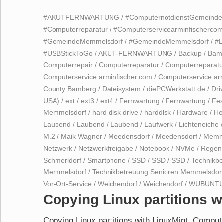
#AKUTFERNWARTUNG
/
#ComputernotdienstGemeind
#Computerreparatur
/
#Computerservicearminfischerco
#GemeindeMemmelsdorf
/
#GemeindeMemmelsdorf
/
#L
#USBStickToGo
/
AKUT-FERNWARTUNG
/
Backup
/
Bam
Computerrepair
/
Computerreparatur
/
Computerreparatu
Computerservice.arminfischer.com
/
Computerservice.ar
County Bamberg
/
Dateisystem
/
diePCWerkstatt.de
/
Dri
USA)
/
ext
/
ext3
/
ext4
/
Fernwartung
/
Fernwartung
/
Fes
Memmelsdorf
/
hard disk drive
/
harddisk
/
Hardware
/
He
Laubend
/
Laubend
/
Laubend
/
Laufwerk
/
Lichteneiche
M.2
/
Maik Wagner
/
Meedensdorf
/
Meedensdorf
/
Memm
Netzwerk
/
Netzwerkfreigabe
/
Notebook
/
NVMe
/
Regen
Schmerldorf
/
Smartphone
/
SSD
/
SSD
/
SSD
/
Technikb
Memmelsdorf
/
Technikbetreuung Senioren Memmelsdor
Vor-Ort-Service
/
Weichendorf
/
Weichendorf
/
WUBUNT
Copying Linux partitions w
Copying Linux partitions with LinuxMint. Compu