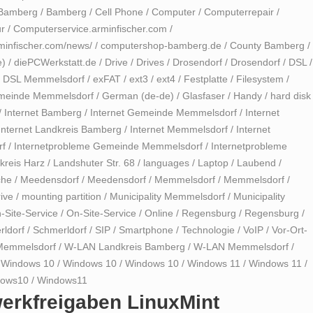
Bamberg
/
Bamberg
/
Cell Phone
/
Computer
/
Computerrepair
/
r
/
Computerservice.arminfischer.com
/
minfischer.com/news/
/
computershop-bamberg.de
/
County Bamberg
/
e)
/
diePCWerkstatt.de
/
Drive
/
Drives
/
Drosendorf
/
Drosendorf
/
DSL
/
/
DSL Memmelsdorf
/
exFAT
/
ext3
/
ext4
/
Festplatte
/
Filesystem
/
meinde Memmelsdorf
/
German (de-de)
/
Glasfaser
/
Handy
/
hard disk
/
Internet Bamberg
/
Internet Gemeinde Memmelsdorf
/
Internet
Internet Landkreis Bamberg
/
Internet Memmelsdorf
/
Internet
rf
/
Internetprobleme Gemeinde Memmelsdorf
/
Internetprobleme
kreis Harz
/
Landshuter Str. 68
/
languages
/
Laptop
/
Laubend
/
che
/
Meedensdorf
/
Meedensdorf
/
Memmelsdorf
/
Memmelsdorf
/
ive
/
mounting partition
/
Municipality Memmelsdorf
/
Municipality
-Site-Service
/
On-Site-Service
/
Online
/
Regensburg
/
Regensburg
/
ldorf
/
Schmerldorf
/
SIP
/
Smartphone
/
Technologie
/
VoIP
/
Vor-Ort-
Memmelsdorf
/
W-LAN Landkreis Bamberg
/
W-LAN Memmelsdorf
/
/
Windows 10
/
Windows 10
/
Windows 10
/
Windows 11
/
Windows 11
/
dows10
/
Windows11
erkfreigaben LinuxMint