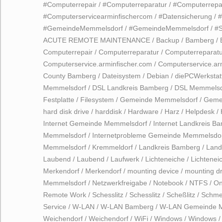
#Computerrepair
/
#Computerreparatur
/
#Computerrepa
#Computerservicearminfischercom
/
#Datensicherung
/
#GemeindeMemmelsdorf
/
#GemeindeMemmelsdorf
/
#
ACUTE REMOTE MAINTENANCE
/
Backup
/
Bamberg
/
Computerrepair
/
Computerreparatur
/
Computerreparatu
Computerservice.arminfischer.com
/
Computerservice.ar
County Bamberg
/
Dateisystem
/
Debian
/
diePCWerkstat
Memmelsdorf
/
DSL Landkreis Bamberg
/
DSL Memmelsd
Festplatte
/
Filesystem
/
Gemeinde Memmelsdorf
/
Geme
hard disk drive
/
harddisk
/
Hardware
/
Harz
/
Helpdesk
/
Internet Gemeinde Memmelsdorf
/
Internet Landkreis B
Memmelsdorf
/
Internetprobleme Gemeinde Memmelsdo
Memmelsdorf
/
Kremmeldorf
/
Landkreis Bamberg
/
Land
Laubend
/
Laubend
/
Laufwerk
/
Lichteneiche
/
Lichtenei
Merkendorf
/
Merkendorf
/
mounting device
/
mounting dr
Memmelsdorf
/
Netzwerkfreigabe
/
Notebook
/
NTFS
/
On
Remote Work
/
Schesslitz
/
Schesslitz
/
Scheßlitz
/
Schmer
Service
/
W-LAN
/
W-LAN Bamberg
/
W-LAN Gemeinde 
Weichendorf
/
Weichendorf
/
WiFi
/
Windows
/
Windows