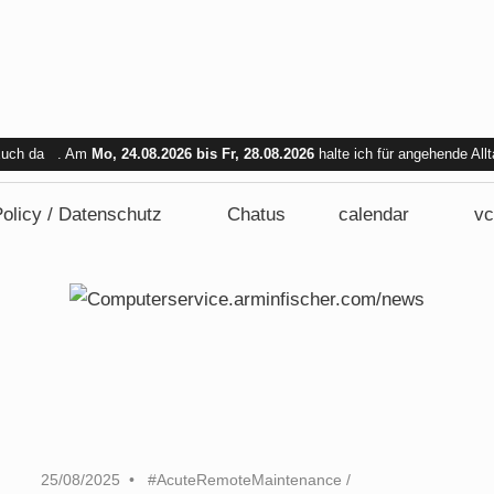
 Euch da . Am
Mo, 24.08.2026 bis Fr, 28.08.2026
halte ich für angehende All
bar. Am Mi. 26.08.2026 sind wir nicht verfügbar.
olicy / Datenschutz
Chatus
calendar
vc
25/08/2025
#AcuteRemoteMaintenance
/