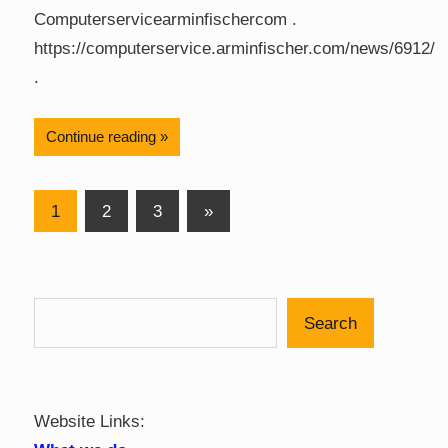
Computerservicearminfischercom .
https://computerservice.arminfischer.com/news/6912/
.
Continue reading
Posts
Next
1
2
3
»
Posts
pagination
Search
Website Links: