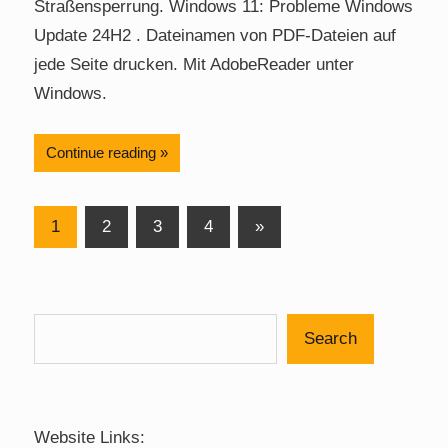
Straßensperrung. Windows 11: Probleme Windows
Update 24H2 . Dateinamen von PDF-Dateien auf
jede Seite drucken. Mit AdobeReader unter
Windows.
Continue reading
Posts
Next
1
2
3
4
»
Posts
pagination
Search
Website Links: