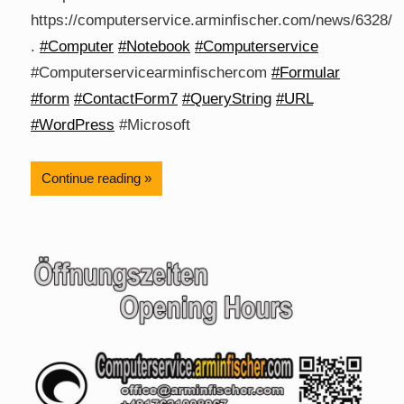
https://computerservice.arminfischer.com/news/6328/
.
#Computer
#Notebook
#Computerservice
#Computerservicearminfischercom
#Formular
#form
#ContactForm7
#QueryString
#URL
#WordPress
#Microsoft
Continue reading