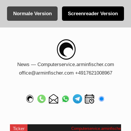
Normale Version
Screenreader Version
Skip
to
content
News — Computerservice.arminfischer.com
office@arminfischer.com +4917621008967
Ticker
Computerservice.arminfischer.com
.
Wi