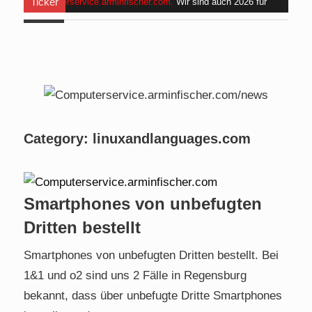
Ticker
Computerservice.arminfischer.com
.
Wir sind auch 2026 für
Euch da . Am
Mo, 24.08.2026 bis Fr, 28.08.2026
halte ich
für angehende Alltagshelfer bei
www.handinhand-
alltagshelfer.de
ein Seminar und bin im Zeitraum
von 09:00
bis 15:00 Uhr nicht erreichbar. Am Mi. 26.08.2026 sind wir
nicht verfügbar.
Category:
linuxandlanguages.com
Smartphones von unbefugten
Dritten bestellt
Smartphones von unbefugten Dritten bestellt. Bei
1&1 und o2 sind uns 2 Fälle in Regensburg
bekannt, dass über unbefugte Dritte Smartphones