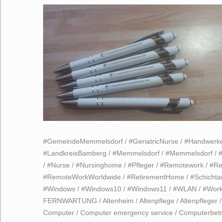
#GemeindeMemmelsdorf
/
#GeriatricNurse
/
#Handwerk
#LandkreisBamberg
/
#Memmelsdorf
/
#Memmelsdorf
/
/
#Nurse
/
#Nursinghome
/
#Pfleger
/
#Remotework
/
#Re
#RemoteWorkWorldwide
/
#RetirementHome
/
#Schichta
#Windows
/
#Windows10
/
#Windows11
/
#WLAN
/
#Wor
FERNWARTUNG
/
Altenheim
/
Altenpflege
/
Altenpfleger
Computer
/
Computer emergency service
/
Computerbet