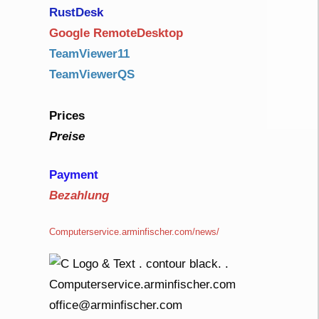
RustDe
sk
Google RemoteDesktop
TeamViewer11
TeamViewerQS
Prices
Preise
Payment
Bezahlung
Computerservice.arminfischer.com/news/