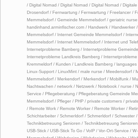
/
Digital Nomad
/
Digital Nomad
/
Digital Nomad
/
Digitale
Drosendorf
/
Fernwartung
/
Fernwartung
/
Freelancer
/
F
Memmelsdorf
/
Gemeinde Memmelsdorf
/
geriatric nurse
handinhand.arminfischer.com
/
Handwerk
/
Handwerker
Memmelsdorf
/
Internet Gemeinde Memmelsdorf
/
Inter
Memmelsdorf
/
Internet Memmelsdorf
/
Internet und Tele
Internetprobleme Bamberg
/
Internetprobleme Gemeind
Internetprobleme Landkreis Bamberg
/
Internetproblem
Kremmeldorf
/
Kunden
/
Landkreis Bamberg
/
languages
Linux-Support
/
LinuxMint
/
male nurse
/
Meedensdorf
/
M
Memmelsdorf
/
Merkendorf
/
Merkendorf
/
Mobilfunk
/
Mu
Nachtwachen
/
network
/
Netzwerk
/
Notebook
/
nurse
/
N
Service
/
Pflegeberatung
/
Pflegeberatung Gemeinde Me
Memmelsdorf
/
Pfleger
/
PHP
/
private customers
/
privat
/
Remote Work
/
Remote Worker
/
Remote Worker
/
Reti
Schichtarbeiter
/
Schmerldorf
/
Schmerldorf
/
Schwester
Technikbetreuung Senioren
/
Technikbetreuung Seniore
USB-Stick
/
USB-Stick To Go
/
VoIP
/
Vor-Ort-Service
/
W-
Memmelsdorf
/
Webdesign
/
Webdesign
/
Webseite
/
Web