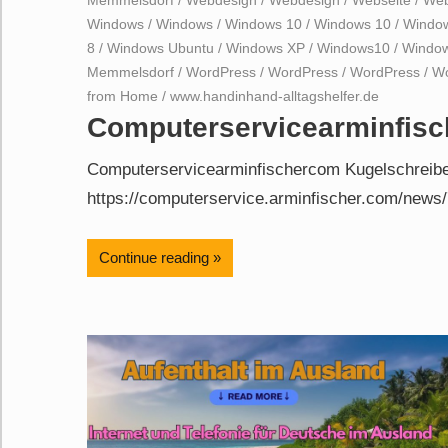
Windows
/
Windows
/
Windows 10
/
Windows 10
/
Windo
8
/
Windows Ubuntu
/
Windows XP
/
Windows10
/
Windo
Memmelsdorf
/
WordPress
/
WordPress
/
WordPress
/
Wo
from Home
/
www.handinhand-alltagshelfer.de
Computerservicearminfisc
Computerservicearminfischercom Kugelschreibe
https://computerservice.arminfischer.com/news/
Continue reading