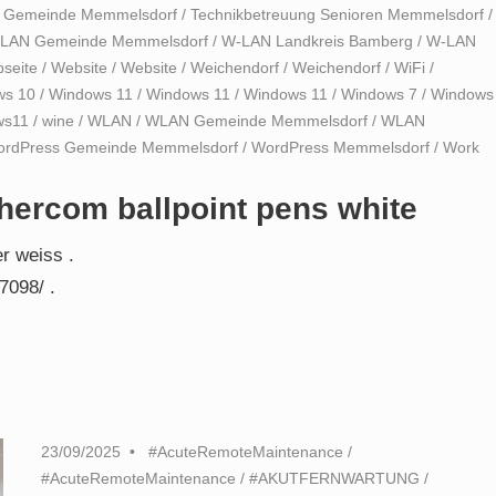
n Gemeinde Memmelsdorf
/
Technikbetreuung Senioren Memmelsdorf
/
LAN Gemeinde Memmelsdorf
/
W-LAN Landkreis Bamberg
/
W-LAN
seite
/
Website
/
Website
/
Weichendorf
/
Weichendorf
/
WiFi
/
ws 10
/
Windows 11
/
Windows 11
/
Windows 11
/
Windows 7
/
Windows
ws11
/
wine
/
WLAN
/
WLAN Gemeinde Memmelsdorf
/
WLAN
rdPress Gemeinde Memmelsdorf
/
WordPress Memmelsdorf
/
Work
hercom ballpoint pens white
r weiss .
7098/ .
23/09/2025
#AcuteRemoteMaintenance
/
#AcuteRemoteMaintenance
/
#AKUTFERNWARTUNG
/