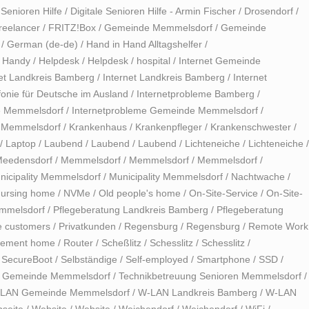
 Senioren Hilfe
/
Digitale Senioren Hilfe - Armin Fischer
/
Drosendorf
/
reelancer
/
FRITZ!Box
/
Gemeinde Memmelsdorf
/
Gemeinde
/
German (de-de)
/
Hand in Hand Alltagshelfer
/
/
Handy
/
Helpdesk
/
Helpdesk
/
hospital
/
Internet Gemeinde
net Landkreis Bamberg
/
Internet Landkreis Bamberg
/
Internet
fonie für Deutsche im Ausland
/
Internetprobleme Bamberg
/
e Memmelsdorf
/
Internetprobleme Gemeinde Memmelsdorf
/
e Memmelsdorf
/
Krankenhaus
/
Krankenpfleger
/
Krankenschwester
/
/
Laptop
/
Laubend
/
Laubend
/
Laubend
/
Lichteneiche
/
Lichteneiche
/
eedensdorf
/
Memmelsdorf
/
Memmelsdorf
/
Memmelsdorf
/
nicipality Memmelsdorf
/
Municipality Memmelsdorf
/
Nachtwache
/
ursing home
/
NVMe
/
Old people's home
/
On-Site-Service
/
On-Site-
mmelsdorf
/
Pflegeberatung Landkreis Bamberg
/
Pflegeberatung
e customers
/
Privatkunden
/
Regensburg
/
Regensburg
/
Remote Work
rement home
/
Router
/
Scheßlitz
/
Schesslitz
/
Schesslitz
/
/
SecureBoot
/
Selbständige
/
Self-employed
/
Smartphone
/
SSD
/
n Gemeinde Memmelsdorf
/
Technikbetreuung Senioren Memmelsdorf
/
LAN Gemeinde Memmelsdorf
/
W-LAN Landkreis Bamberg
/
W-LAN
seite
/
Website
/
Website
/
Weichendorf
/
Weichendorf
/
WiFi
/