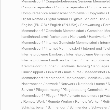
Memmelsdorf
/
Computerbetreuung Senioren Memmelsd
Computerreparatur
/
Computerreparatur
/
Computerservi
Computerservice.arminfischer.com/news/
/
Copywriter
/
C
Digital Nomad
/
Digital Nomad
/
Digitale Senioren Hilfe
/
D
English (EN-GB)
/
English (EN-USA)
/
Fernwartung
/
Fer
Memmelsdorf
/
Gemeinde Memmelsdorf
/
Gemeinde Me
handinhand.arminfischer.com
/
Handwerk
/
Handwerker
Memmelsdorf
/
Internet Gemeinde Memmelsdorf
/
Inter
Memmelsdorf
/
Internet Memmelsdorf
/
Internet und Tele
Internetprobleme Bamberg
/
Internetprobleme Gemeind
Internetprobleme Landkreis Bamberg
/
Internetproblem
Kremmeldorf
/
Kunden
/
Landkreis Bamberg
/
languages
Linux-Support
/
LinuxMint
/
male nurse
/
Meedensdorf
/
M
Memmelsdorf
/
Merkendorf
/
Merkendorf
/
Mobilfunk
/
Mu
Nachtwachen
/
network
/
Netzwerk
/
Notebook
/
nurse
/
N
Service
/
Pflegeberatung
/
Pflegeberatung Gemeinde Me
Memmelsdorf
/
Pfleger
/
PHP
/
private customers
/
privat
/
Remote Work
/
Remote Worker
/
Remote Worker
/
Reti
Schichtarbeiter
/
Schmerldorf
/
Schmerldorf
/
Schwester