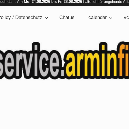
 Euch da . Am
Mo, 24.08.2026 bis Fr, 28.08.2026
halte ich für angehende All
bar. Am Mi. 26.08.2026 sind wir nicht verfügbar.
olicy / Datenschutz
Chatus
calendar
vc