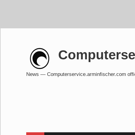
Skip
to
content
Computerser
News — Computerservice.arminfischer.com of