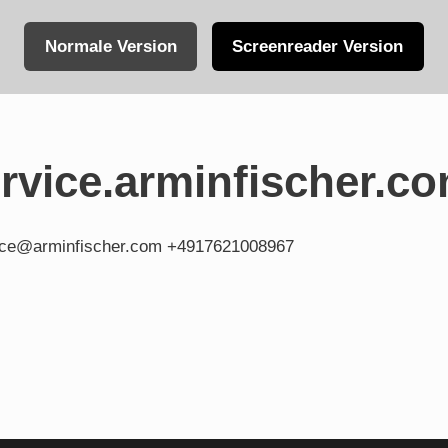
Normale Version
Screenreader Version
vice.arminfischer.c
fice@arminfischer.com +4917621008967