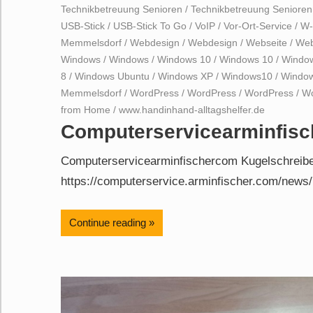
Technikbetreuung Senioren
/
Technikbetreuung Seniore
USB-Stick
/
USB-Stick To Go
/
VoIP
/
Vor-Ort-Service
/
W-
Memmelsdorf
/
Webdesign
/
Webdesign
/
Webseite
/
Web
Windows
/
Windows
/
Windows 10
/
Windows 10
/
Windo
8
/
Windows Ubuntu
/
Windows XP
/
Windows10
/
Windo
Memmelsdorf
/
WordPress
/
WordPress
/
WordPress
/
Wo
from Home
/
www.handinhand-alltagshelfer.de
Computerservicearminfisc
Computerservicearminfischercom Kugelschreibe
https://computerservice.arminfischer.com/news/
Continue reading