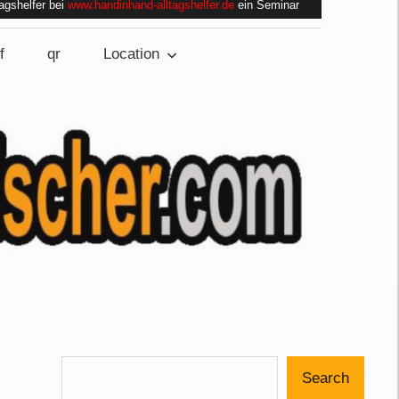
tagshelfer bei
www.handinhand-alltagshelfer.de
ein Seminar
f
qr
Location
Search