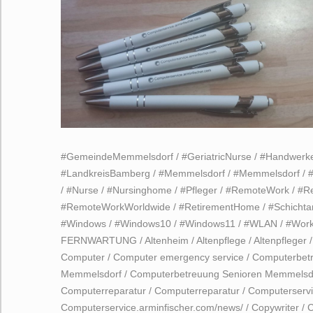
#GemeindeMemmelsdorf
/
#GeriatricNurse
/
#Handwerk
#LandkreisBamberg
/
#Memmelsdorf
/
#Memmelsdorf
/
/
#Nurse
/
#Nursinghome
/
#Pfleger
/
#RemoteWork
/
#R
#RemoteWorkWorldwide
/
#RetirementHome
/
#Schichta
#Windows
/
#Windows10
/
#Windows11
/
#WLAN
/
#Wor
FERNWARTUNG
/
Altenheim
/
Altenpflege
/
Altenpfleger
Computer
/
Computer emergency service
/
Computerbet
Memmelsdorf
/
Computerbetreuung Senioren Memmelsd
Computerreparatur
/
Computerreparatur
/
Computerservi
Computerservice.arminfischer.com/news/
/
Copywriter
/
C