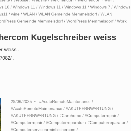
ws 10
/
Windows 11
/
Windows 11
/
Windows 11
/
Windows 7
/
Windows
ws11
/
wine
/
WLAN
/
WLAN Gemeinde Memmelsdorf
/
WLAN
rdPress Gemeinde Memmelsdorf
/
WordPress Memmelsdorf
/
Work
hercom Kugelschreiber weiss
r weiss .
7082/ .
29/06/2025
#AcuteRemoteMaintenance
/
#AcuteRemoteMaintenance
/
#AKUTFERNWARTUNG
/
#AKUTFERNWARTUNG
/
#Carehome
/
#Computerrepair
/
#Computerrepair
/
#Computerreparatur
/
#Computerreparatur
/
#Computerservicearminfischercom
/