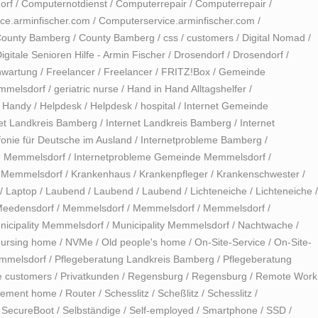
orf
/
Computernotdienst
/
Computerrepair
/
Computerrepair
/
ce.arminfischer.com
/
Computerservice.arminfischer.com
/
ounty Bamberg
/
County Bamberg
/
css
/
customers
/
Digital Nomad
/
igitale Senioren Hilfe - Armin Fischer
/
Drosendorf
/
Drosendorf
/
nwartung
/
Freelancer
/
Freelancer
/
FRITZ!Box
/
Gemeinde
mmelsdorf
/
geriatric nurse
/
Hand in Hand Alltagshelfer
/
/
Handy
/
Helpdesk
/
Helpdesk
/
hospital
/
Internet Gemeinde
net Landkreis Bamberg
/
Internet Landkreis Bamberg
/
Internet
fonie für Deutsche im Ausland
/
Internetprobleme Bamberg
/
e Memmelsdorf
/
Internetprobleme Gemeinde Memmelsdorf
/
e Memmelsdorf
/
Krankenhaus
/
Krankenpfleger
/
Krankenschwester
/
/
Laptop
/
Laubend
/
Laubend
/
Laubend
/
Lichteneiche
/
Lichteneiche
/
eedensdorf
/
Memmelsdorf
/
Memmelsdorf
/
Memmelsdorf
/
nicipality Memmelsdorf
/
Municipality Memmelsdorf
/
Nachtwache
/
ursing home
/
NVMe
/
Old people's home
/
On-Site-Service
/
On-Site-
mmelsdorf
/
Pflegeberatung Landkreis Bamberg
/
Pflegeberatung
e customers
/
Privatkunden
/
Regensburg
/
Regensburg
/
Remote Work
rement home
/
Router
/
Schesslitz
/
Scheßlitz
/
Schesslitz
/
/
SecureBoot
/
Selbständige
/
Self-employed
/
Smartphone
/
SSD
/