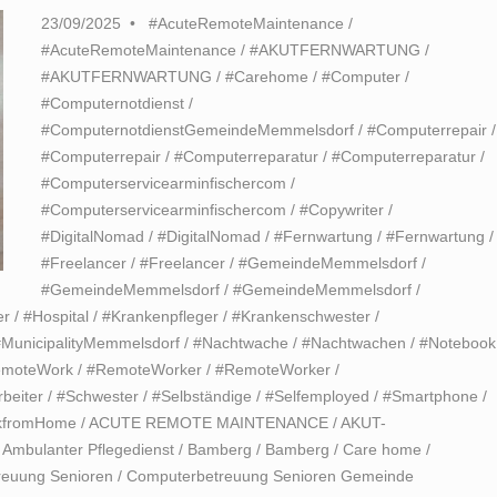
23/09/2025
#AcuteRemoteMaintenance
/
#AcuteRemoteMaintenance
/
#AKUTFERNWARTUNG
/
#AKUTFERNWARTUNG
/
#Carehome
/
#Computer
/
#Computernotdienst
/
#ComputernotdienstGemeindeMemmelsdorf
/
#Computerrepair
/
#Computerrepair
/
#Computerreparatur
/
#Computerreparatur
/
#Computerservicearminfischercom
/
#Computerservicearminfischercom
/
#Copywriter
/
#DigitalNomad
/
#DigitalNomad
/
#Fernwartung
/
#Fernwartung
/
#Freelancer
/
#Freelancer
/
#GemeindeMemmelsdorf
/
#GemeindeMemmelsdorf
/
#GemeindeMemmelsdorf
/
er
/
#Hospital
/
#Krankenpfleger
/
#Krankenschwester
/
#MunicipalityMemmelsdorf
/
#Nachtwache
/
#Nachtwachen
/
#Notebook
moteWork
/
#RemoteWorker
/
#RemoteWorker
/
rbeiter
/
#Schwester
/
#Selbständige
/
#Selfemployed
/
#Smartphone
/
kfromHome
/
ACUTE REMOTE MAINTENANCE
/
AKUT-
/
Ambulanter Pflegedienst
/
Bamberg
/
Bamberg
/
Care home
/
reuung Senioren
/
Computerbetreuung Senioren Gemeinde