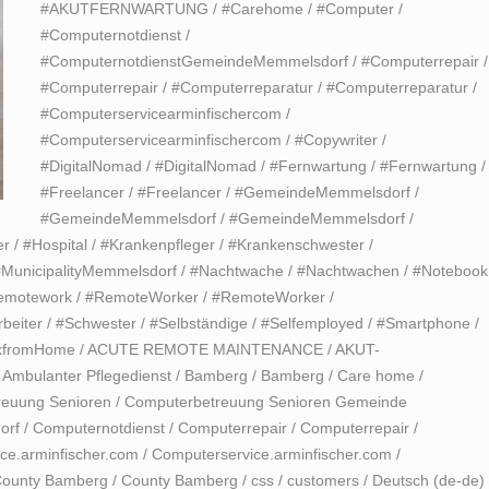
#AKUTFERNWARTUNG
/
#Carehome
/
#Computer
/
#Computernotdienst
/
#ComputernotdienstGemeindeMemmelsdorf
/
#Computerrepair
/
#Computerrepair
/
#Computerreparatur
/
#Computerreparatur
/
#Computerservicearminfischercom
/
#Computerservicearminfischercom
/
#Copywriter
/
#DigitalNomad
/
#DigitalNomad
/
#Fernwartung
/
#Fernwartung
/
#Freelancer
/
#Freelancer
/
#GemeindeMemmelsdorf
/
#GemeindeMemmelsdorf
/
#GemeindeMemmelsdorf
/
er
/
#Hospital
/
#Krankenpfleger
/
#Krankenschwester
/
#MunicipalityMemmelsdorf
/
#Nachtwache
/
#Nachtwachen
/
#Notebook
emotework
/
#RemoteWorker
/
#RemoteWorker
/
rbeiter
/
#Schwester
/
#Selbständige
/
#Selfemployed
/
#Smartphone
/
kfromHome
/
ACUTE REMOTE MAINTENANCE
/
AKUT-
/
Ambulanter Pflegedienst
/
Bamberg
/
Bamberg
/
Care home
/
reuung Senioren
/
Computerbetreuung Senioren Gemeinde
orf
/
Computernotdienst
/
Computerrepair
/
Computerrepair
/
ce.arminfischer.com
/
Computerservice.arminfischer.com
/
ounty Bamberg
/
County Bamberg
/
css
/
customers
/
Deutsch (de-de)