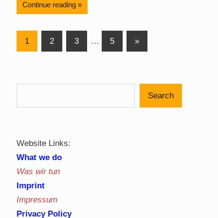
Continue reading
Posts
Next
1
2
3
…
5
»
Posts
pagination
Search
Website Links:
What we do
Was wir tun
Imprint
Impressum
Privacy Policy