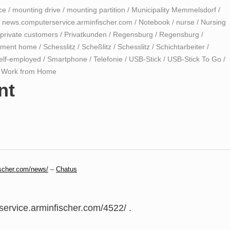
ce
/
mounting drive
/
mounting partition
/
Municipality Memmelsdorf
/
/
news.computerservice.arminfischer.com
/
Notebook
/
nurse
/
Nursing
private customers
/
Privatkunden
/
Regensburg
/
Regensburg
/
ement home
/
Schesslitz
/
Scheßlitz
/
Schesslitz
/
Schichtarbeiter
/
elf-employed
/
Smartphone
/
Telefonie
/
USB-Stick
/
USB-Stick To Go
/
/
Work from Home
nt
scher.com/news/
–
Chatus
service.arminfischer.com/4522/ .