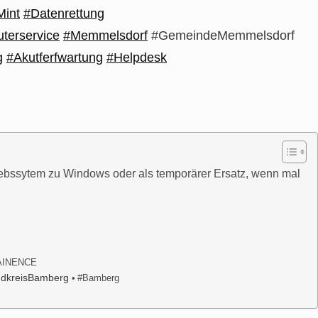
Mint
#Datenrettung
terservice
#Memmelsdorf
#GemeindeMemmelsdorf
g
#Akutferfwartung
#Helpdesk
riebssytem zu Windows oder als temporärer Ersatz, wenn mal
AINENCE
dkreisBamberg
#Bamberg