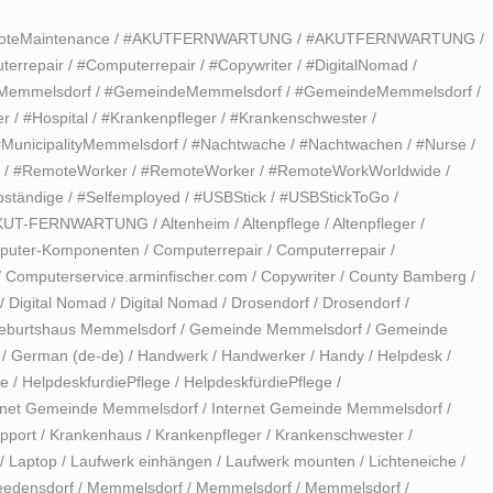
oteMaintenance
/
#AKUTFERNWARTUNG
/
#AKUTFERNWARTUNG
/
terrepair
/
#Computerrepair
/
#Copywriter
/
#DigitalNomad
/
Memmelsdorf
/
#GemeindeMemmelsdorf
/
#GemeindeMemmelsdorf
/
er
/
#Hospital
/
#Krankenpfleger
/
#Krankenschwester
/
#MunicipalityMemmelsdorf
/
#Nachtwache
/
#Nachtwachen
/
#Nurse
/
/
#RemoteWorker
/
#RemoteWorker
/
#RemoteWorkWorldwide
/
bständige
/
#Selfemployed
/
#USBStick
/
#USBStickToGo
/
KUT-FERNWARTUNG
/
Altenheim
/
Altenpflege
/
Altenpfleger
/
puter-Komponenten
/
Computerrepair
/
Computerrepair
/
/
Computerservice.arminfischer.com
/
Copywriter
/
County Bamberg
/
/
Digital Nomad
/
Digital Nomad
/
Drosendorf
/
Drosendorf
/
eburtshaus Memmelsdorf
/
Gemeinde Memmelsdorf
/
Gemeinde
/
German (de-de)
/
Handwerk
/
Handwerker
/
Handy
/
Helpdesk
/
ge
/
HelpdeskfurdiePflege
/
HelpdeskfürdiePflege
/
rnet Gemeinde Memmelsdorf
/
Internet Gemeinde Memmelsdorf
/
upport
/
Krankenhaus
/
Krankenpfleger
/
Krankenschwester
/
/
Laptop
/
Laufwerk einhängen
/
Laufwerk mounten
/
Lichteneiche
/
edensdorf
/
Memmelsdorf
/
Memmelsdorf
/
Memmelsdorf
/