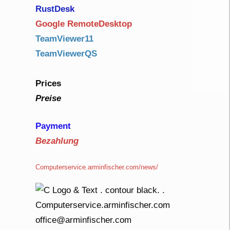
RustDe
sk
Google RemoteDesktop
TeamViewer11
TeamViewerQS
Prices
Preise
Payment
Bezahlung
Computerservice.arminfischer.com/news/