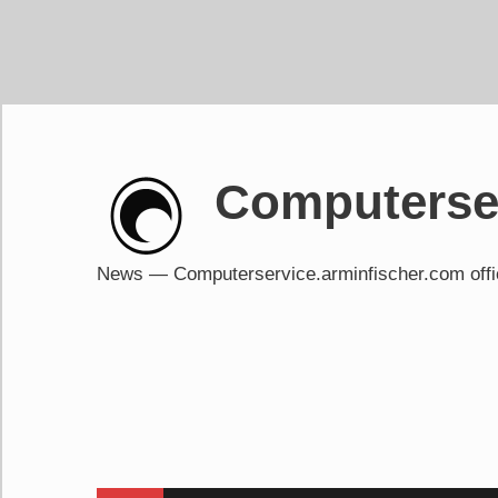
Skip
to
content
Computerser
News — Computerservice.arminfischer.com of