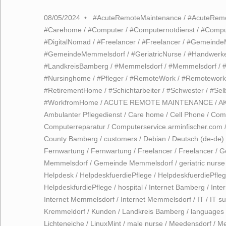
08/05/2024
#AcuteRemoteMaintenance
/
#AcuteRem
#Carehome
/
#Computer
/
#Computernotdienst
/
#Compu
#DigitalNomad
/
#Freelancer
/
#Freelancer
/
#Gemeinde
#GemeindeMemmelsdorf
/
#GeriatricNurse
/
#Handwerk
#LandkreisBamberg
/
#Memmelsdorf
/
#Memmelsdorf
/
#Nursinghome
/
#Pfleger
/
#RemoteWork
/
#Remotework
#RetirementHome
/
#Schichtarbeiter
/
#Schwester
/
#Sel
#WorkfromHome
/
ACUTE REMOTE MAINTENANCE
/
A
Ambulanter Pflegedienst
/
Care home
/
Cell Phone
/
Com
Computerreparatur
/
Computerservice.arminfischer.com
County Bamberg
/
customers
/
Debian
/
Deutsch (de-de)
Fernwartung
/
Fernwartung
/
Freelancer
/
Freelancer
/
G
Memmelsdorf
/
Gemeinde Memmelsdorf
/
geriatric nurse
Helpdesk
/
HelpdeskfuerdiePflege
/
HelpdeskfuerdiePfle
HelpdeskfurdiePflege
/
hospital
/
Internet Bamberg
/
Inte
Internet Memmelsdorf
/
Internet Memmelsdorf
/
IT
/
IT s
Kremmeldorf
/
Kunden
/
Landkreis Bamberg
/
languages
Lichteneiche
/
LinuxMint
/
male nurse
/
Meedensdorf
/
Me