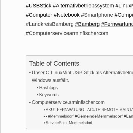
#USBStick
#Alternativbetriebssystem
#Linux
#Computer
#Notebook
#Smartphone
#Compu
#LandkreisBamberg
#Bamberg
#Fernwartun
#Computerservicearminfischercom
Table of Contents
Unser C-LinuxMint USB-Stick als Alternativbet
Windows ausfällt.
Hashtags
Keywords
Computerservice.arminfischer.com
AKUT-FERNWATUNG . ACUTE REMOTE MAINT
#GemeindeMemmelsdorf #Lan
#Memmelsdorf
ServicePoint Memmelsdorf