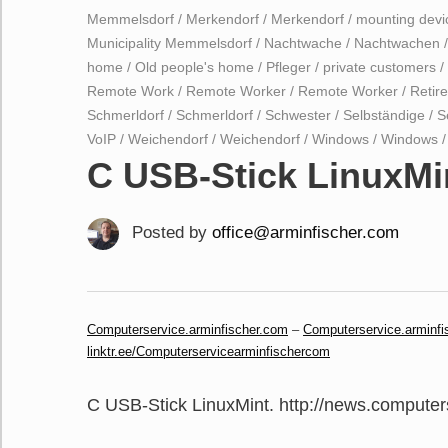
Memmelsdorf
/
Merkendorf
/
Merkendorf
/
mounting devi
Municipality Memmelsdorf
/
Nachtwache
/
Nachtwachen
home
/
Old people's home
/
Pfleger
/
private customers
/
Remote Work
/
Remote Worker
/
Remote Worker
/
Retir
Schmerldorf
/
Schmerldorf
/
Schwester
/
Selbständige
/
S
VoIP
/
Weichendorf
/
Weichendorf
/
Windows
/
Windows
C USB-Stick LinuxMi
Posted by
office@arminfischer.com
Computerservice.arminfischer.com
–
Computerservice.arminfi
linktr.ee/Computerservicearminfischercom
C USB-Stick LinuxMint. http://news.computer