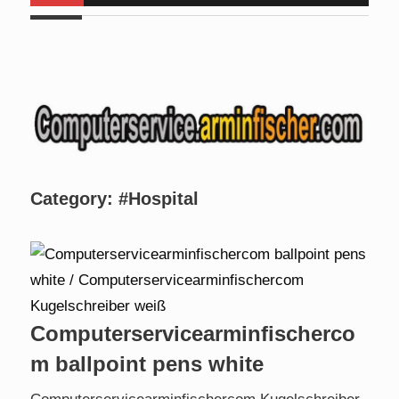
Euch da . Am
Mo, 24.08.2026 bis Fr, 28.08.2026
halte ich
für angehende Alltagshelfer bei
www.handinhand-
alltagshelfer.de
ein Seminar und bin im Zeitraum
von 09:00
bis 15:00 Uhr nicht erreichbar. Am Mi. 26.08.2026 sind wir
nicht verfügbar.
Category:
#Hospital
Computerservicearminfischerco
m ballpoint pens white