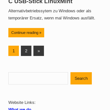
C USB-Stick LinuxMint
Alternativbetriebssytem zu Windows oder als
temporärer Ersatz, wenn mal Windows ausfällt.
Continue reading
Posts
Next
1
2
»
Posts
pagination
Search
Website Links:
What we do