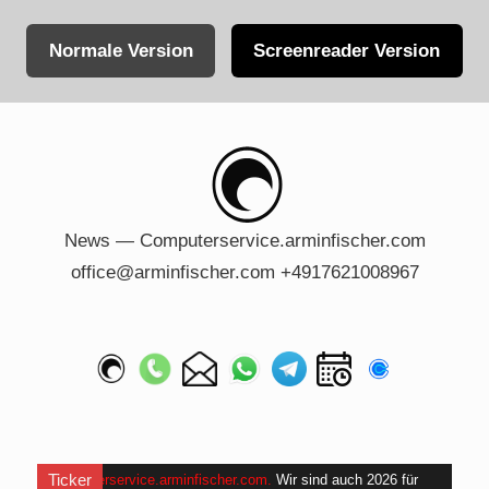
Normale Version
Screenreader Version
Skip
to
content
News — Computerservice.arminfischer.com
office@arminfischer.com +4917621008967
Ticker
Computerservice.arminfischer.com
.
Wir sind auch 2026 für