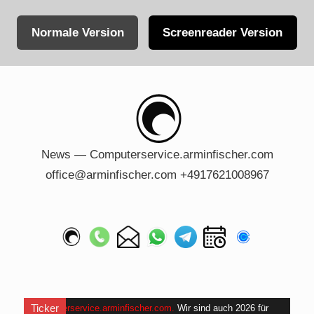
Normale Version
Screenreader Version
Skip
to
content
News — Computerservice.arminfischer.com
office@arminfischer.com +4917621008967
Ticker
Computerservice.arminfischer.com
.
Wir sind auch 2026 für