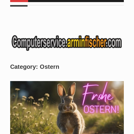
Euch da . Am
Mo, 24.08.2026 bis Fr, 28.08.2026
halte ich
für angehende Alltagshelfer bei
www.handinhand-
alltagshelfer.de
ein Seminar und bin im Zeitraum
von 09:00
bis 15:00 Uhr nicht erreichbar. Am Mi. 26.08.2026 sind wir
nicht verfügbar.
Category:
Ostern