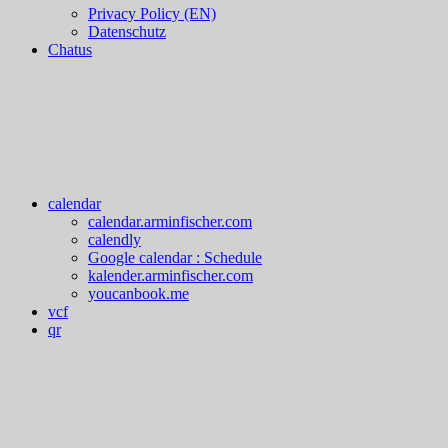
Privacy Policy (EN)
Datenschutz
Chatus
calendar
calendar.arminfischer.com
calendly
Google calendar : Schedule
kalender.arminfischer.com
youcanbook.me
vcf
qr