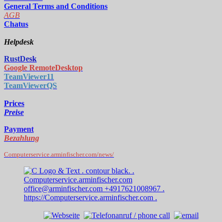
General Terms and Conditions
AGB
Chatus
Helpdesk
RustDe
sk
Google RemoteDesktop
TeamViewer11
TeamViewerQS
Prices
Preise
Payment
Bezahlung
Computerservice.arminfischer.com/news/