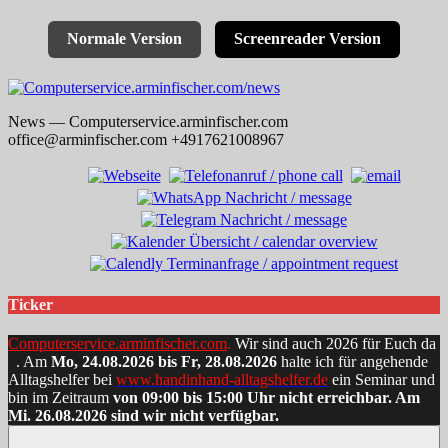
Normale Version
Screenreader Version
Skip
to
News — Computerservice.arminfischer.com
content
office@arminfischer.com +4917621008967
Ticker
Computerservice.arminfischer.com
.
Wir sind auch 2026 für Euch da
. Am
Mo, 24.08.2026 bis Fr, 28.08.2026
halte ich für angehende
Alltagshelfer bei
www.handinhand-alltagshelfer.de
ein Seminar und
bin im Zeitraum
von 09:00 bis 15:00 Uhr nicht erreichbar. Am
Mi. 26.08.2026 sind wir nicht verfügbar.