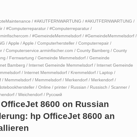
oteMaintenance
/
#AKUTFERNWARTUNG
/
#AKUTFERNWARTUNG
/
ir
/
#Computerreparatur
/
#Computerreparatur
/
rminfischercom
/
#GemeindeMemmelsdorf
/
#GemeindeMemmelsdorf
/
NG
/
Apple
/
Apple
/
Computerhersteller
/
Computerrepair
/
r
/
Computerservice.arminfischer.com
/
County Bamberg
/
County
ung
/
Fernwartung
/
Gemeinde Memmelsdorf
/
Gemeinde
rnet Bamberg
/
Internet Gemeinde Memmelsdorf
/
Internet Gemeinde
emmelsdorf
/
Internet Memmelsdorf
/
Kremmeldorf
/
Laptop
/
f
/
Memmelsdorf
/
Memmelsdorf
/
Merkendorf
/
Merkendorf
/
otebookhersteller
/
Online
/
printer
/
Russian
/
Russisch
/
Scanner
/
hendorf
/
Weichendorf
/
Русский
p OfficeJet 8600 on Russian
rung: hp OfficeJet 8600 an
llieren