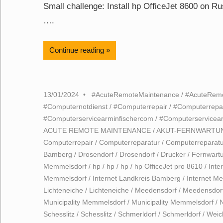
Small challenge: Install hp OfficeJet 8600 on
….
Continue reading
13/01/2024
#AcuteRemoteMaintenance
/
#AcuteRem
#Computernotdienst
/
#Computerrepair
/
#Computerrepa
#Computerservicearminfischercom
/
#Computerservicea
ACUTE REMOTE MAINTENANCE
/
AKUT-FERNWARTU
Computerrepair
/
Computerreparatur
/
Computerreparatu
Bamberg
/
Drosendorf
/
Drosendorf
/
Drucker
/
Fernwart
Memmelsdorf
/
hp
/
hp
/
hp
/
hp OfficeJet pro 8610
/
Inte
Memmelsdorf
/
Internet Landkreis Bamberg
/
Internet M
Lichteneiche
/
Lichteneiche
/
Meedensdorf
/
Meedensdor
Municipality Memmelsdorf
/
Municipality Memmelsdorf
/
N
Schesslitz
/
Schesslitz
/
Schmerldorf
/
Schmerldorf
/
Weic