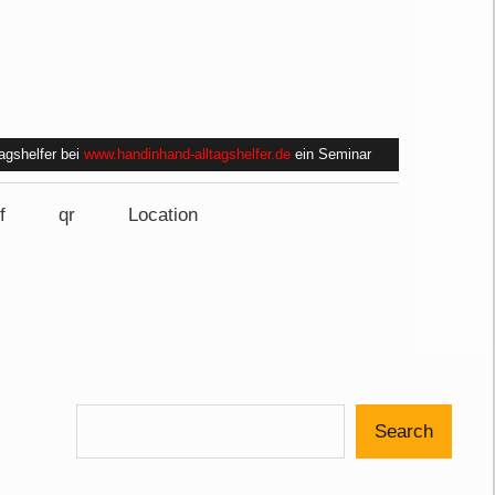
tagshelfer bei
www.handinhand-alltagshelfer.de
ein Seminar
f
qr
Location
Search