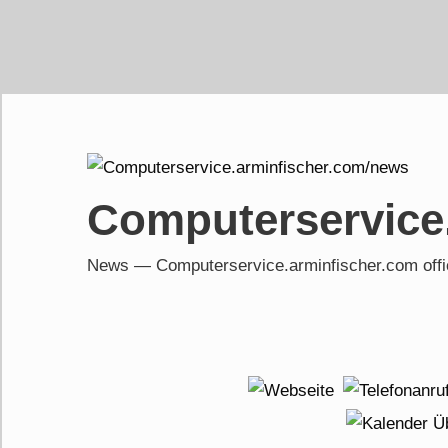
Skip
to
content
Computerservice
News — Computerservice.arminfischer.com of