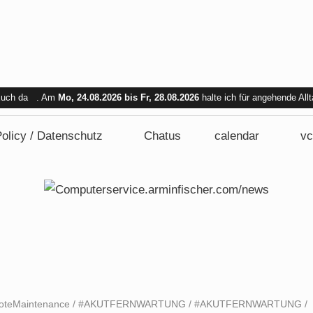
 Euch da . Am
Mo, 24.08.2026 bis Fr, 28.08.2026
halte ich für angehende All
bar. Am Mi. 26.08.2026 sind wir nicht verfügbar.
olicy / Datenschutz
Chatus
calendar
vc
oteMaintenance
/
#AKUTFERNWARTUNG
/
#AKUTFERNWARTUNG
/