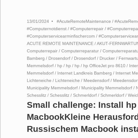
13/01/2024
#AcuteRemoteMaintenance
/
#AcuteRem
#Computernotdienst
/
#Computerrepair
/
#Computerrepa
#Computerservicearminfischercom
/
#Computerservicea
ACUTE REMOTE MAINTENANCE
/
AKUT-FERNWARTU
Computerrepair
/
Computerreparatur
/
Computerreparatu
Bamberg
/
Drosendorf
/
Drosendorf
/
Drucker
/
Fernwart
Memmelsdorf
/
hp
/
hp
/
hp
/
hp OfficeJet pro 8610
/
Inte
Memmelsdorf
/
Internet Landkreis Bamberg
/
Internet M
Lichteneiche
/
Lichteneiche
/
Meedensdorf
/
Meedensdor
Municipality Memmelsdorf
/
Municipality Memmelsdorf
/
N
Schesslitz
/
Schesslitz
/
Schmerldorf
/
Schmerldorf
/
Weic
Small challenge: Install h
MacbookKleine Herausforde
Russischem Macbook insta