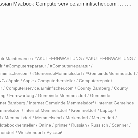
 Russian Macbook Computerservice.arminfischer.com … ….
oteMaintenance
/
#AKUTFERNWARTUNG
/
#AKUTFERNWARTUNG
/
ir
/
#Computerreparatur
/
#Computerreparatur
/
rminfischercom
/
#GemeindeMemmelsdorf
/
#GemeindeMemmelsdorf
/
NG
/
Apple
/
Apple
/
Computerhersteller
/
Computerrepair
/
r
/
Computerservice.arminfischer.com
/
County Bamberg
/
County
ung
/
Fernwartung
/
Gemeinde Memmelsdorf
/
Gemeinde
rnet Bamberg
/
Internet Gemeinde Memmelsdorf
/
Internet Gemeinde
emmelsdorf
/
Internet Memmelsdorf
/
Kremmeldorf
/
Laptop
/
f
/
Memmelsdorf
/
Memmelsdorf
/
Merkendorf
/
Merkendorf
/
otebookhersteller
/
Online
/
printer
/
Russian
/
Russisch
/
Scanner
/
hendorf
/
Weichendorf
/
Русский