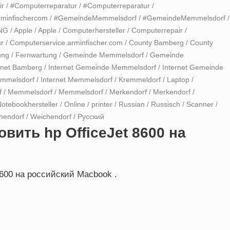
ir
/
#Computerreparatur
/
#Computerreparatur
/
rminfischercom
/
#GemeindeMemmelsdorf
/
#GemeindeMemmelsdorf
/
NG
/
Apple
/
Apple
/
Computerhersteller
/
Computerrepair
/
r
/
Computerservice.arminfischer.com
/
County Bamberg
/
County
ung
/
Fernwartung
/
Gemeinde Memmelsdorf
/
Gemeinde
rnet Bamberg
/
Internet Gemeinde Memmelsdorf
/
Internet Gemeinde
emmelsdorf
/
Internet Memmelsdorf
/
Kremmeldorf
/
Laptop
/
f
/
Memmelsdorf
/
Memmelsdorf
/
Merkendorf
/
Merkendorf
/
otebookhersteller
/
Online
/
printer
/
Russian
/
Russisch
/
Scanner
/
hendorf
/
Weichendorf
/
Русский
вить hp OfficeJet 8600 на
8600 на российский Macbook .