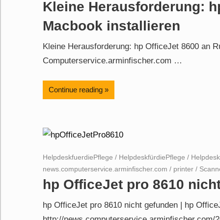
Kleine Herausforderung: h
Macbook installieren
Kleine Herausforderung: hp OfficeJet 8600 an R
Computerservice.arminfischer.com …
Continue reading
HelpdeskfuerdiePflege
/
HelpdeskfürdiePflege
/
Helpdesk
news.computerservice.arminfischer.com
/
printer
/
Scann
hp OfficeJet pro 8610 nich
hp OfficeJet pro 8610 nicht gefunden | hp Office
http://news.computerservice.arminfischer.com/2