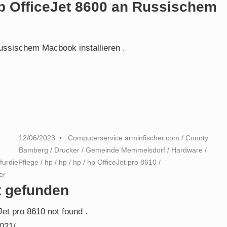
p OfficeJet 8600 an Russischem
ussischem Macbook installieren .
12/06/2023
Computerservice.arminfischer.com
/
County
Bamberg
/
Drucker
/
Gemeinde Memmelsdorf
/
Hardware
/
furdiePflege
/
hp
/
hp
/
hp
/
hp OfficeJet pro 8610
/
er
t gefunden
Jet pro 8610 not found .
021/