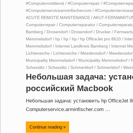
#Computernotdienst
/
#Computerrepair
/
#Computerrepa
#Computerservicearminfischercom
/
#Computerservicea
ACUTE REMOTE MAINTENANCE
/
AKUT-FERNWARTU
Computerrepair
/
Computerreparatur
/
Computerreparatu
Bamberg
/
Drosendorf
/
Drosendorf
/
Drucker
/
Fernwart
Memmelsdorf
/
hp
/
hp
/
hp
/
hp OfficeJet pro 8610
/
Inte
Memmelsdorf
/
Internet Landkreis Bamberg
/
Internet M
Lichteneiche
/
Lichteneiche
/
Meedensdorf
/
Meedensdor
Municipality Memmelsdorf
/
Municipality Memmelsdorf
/
N
Schesslitz
/
Schesslitz
/
Schmerldorf
/
Schmerldorf
/
Weic
Небольшая задача: устано
российский Macbook
Небольшая задача: установить hp OfficeJet 
Computerservice.arminfischer.com …
Continue reading