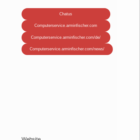
Chatus
Computerservice.arminfischer.com
Computerservice.arminfischer.com/de/
Computerservice.arminfischer.com/news/
Website