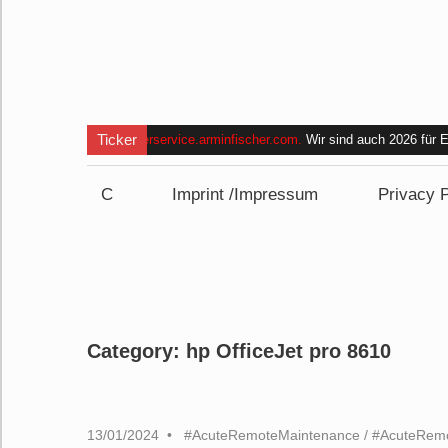
Ticker
Computerservice.arminfischer.com
.
Wir sind auch 2026 für
und bin im Zeitraum
von 09:00 bis 15:00 Uhr nicht erreich
C
Imprint /Impressum
Privacy P
Category:
hp OfficeJet pro 8610
13/01/2024
#AcuteRemoteMaintenance
/
#AcuteRem