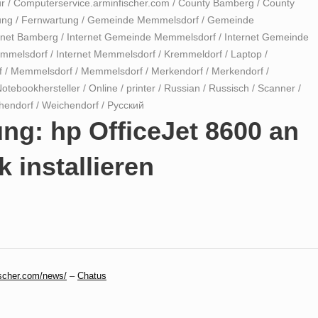
r
/
Computerservice.arminfischer.com
/
County Bamberg
/
County
ung
/
Fernwartung
/
Gemeinde Memmelsdorf
/
Gemeinde
rnet Bamberg
/
Internet Gemeinde Memmelsdorf
/
Internet Gemeinde
emmelsdorf
/
Internet Memmelsdorf
/
Kremmeldorf
/
Laptop
/
f
/
Memmelsdorf
/
Memmelsdorf
/
Merkendorf
/
Merkendorf
/
otebookhersteller
/
Online
/
printer
/
Russian
/
Russisch
/
Scanner
/
hendorf
/
Weichendorf
/
Русский
ng: hp OfficeJet 8600 an
installieren
scher.com/news/
–
Chatus