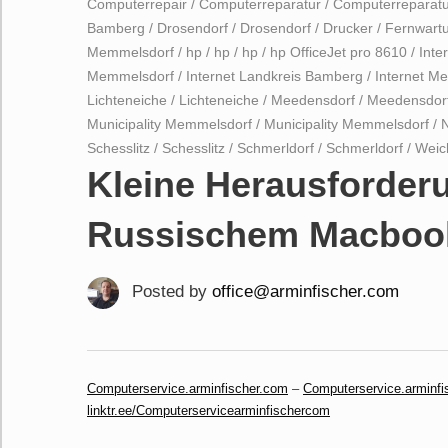
Computerrepair
/
Computerreparatur
/
Computerreparatu
Bamberg
/
Drosendorf
/
Drosendorf
/
Drucker
/
Fernwart
Memmelsdorf
/
hp
/
hp
/
hp
/
hp OfficeJet pro 8610
/
Inte
Memmelsdorf
/
Internet Landkreis Bamberg
/
Internet M
Lichteneiche
/
Lichteneiche
/
Meedensdorf
/
Meedensdor
Municipality Memmelsdorf
/
Municipality Memmelsdorf
/
N
Schesslitz
/
Schesslitz
/
Schmerldorf
/
Schmerldorf
/
Weic
Kleine Herausforderu
Russischem Macbook 
Posted by
office@arminfischer.com
Computerservice.arminfischer.com
–
Computerservice.arminfi
linktr.ee/Computerservicearminfischercom