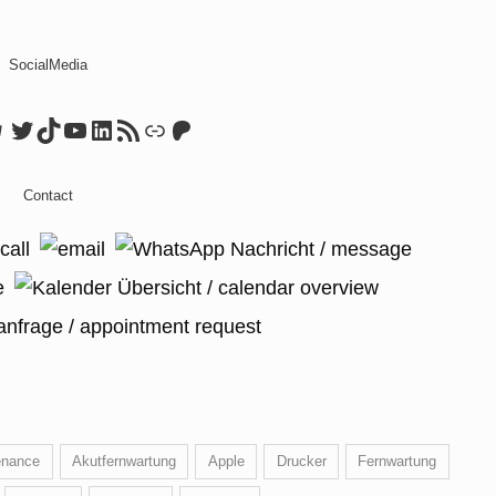
SocialMedia
ook
tagram
elegram
Twitter
TikTok
YouTube
LinkedIn
RSS Feed
Link
Patreon
Contact
enance
Akutfernwartung
Apple
Drucker
Fernwartung