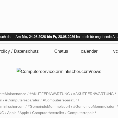
 Euch da . Am
Mo, 24.08.2026 bis Fr, 28.08.2026
halte ich für angehende All
bar. Am Mi. 26.08.2026 sind wir nicht verfügbar.
olicy / Datenschutz
Chatus
calendar
vc
oteMaintenance
/
#AKUTFERNWARTUNG
/
#AKUTFERNWARTUNG
/
ir
/
#Computerreparatur
/
#Computerreparatur
/
rminfischercom
/
#GemeindeMemmelsdorf
/
#GemeindeMemmelsdorf
/
NG
/
Apple
/
Apple
/
Computerhersteller
/
Computerrepair
/