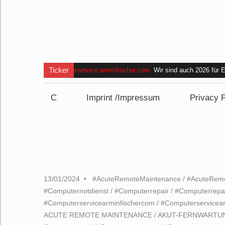
Ticker
Computerservice.arminfischer.com
.
Wir sind auch 2026 für
und bin im Zeitraum
von 09:00 bis 15:00 Uhr nicht erreich
C
Imprint /Impressum
Privacy P
13/01/2024
#AcuteRemoteMaintenance
/
#AcuteRem
#Computernotdienst
/
#Computerrepair
/
#Computerrepa
#Computerservicearminfischercom
/
#Computerservicea
ACUTE REMOTE MAINTENANCE
/
AKUT-FERNWARTU