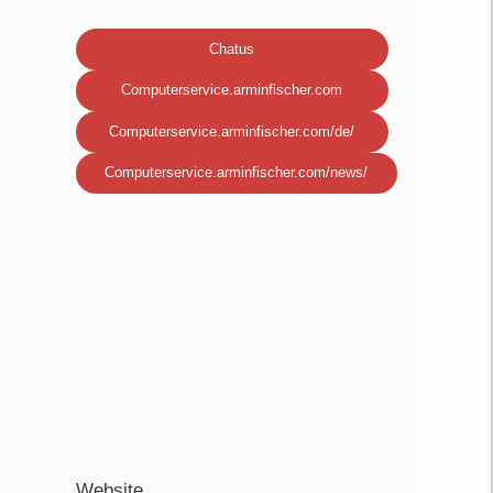
Chatus
Computerservice.arminfischer.com
Computerservice.arminfischer.com/de/
Computerservice.arminfischer.com/news/
Website