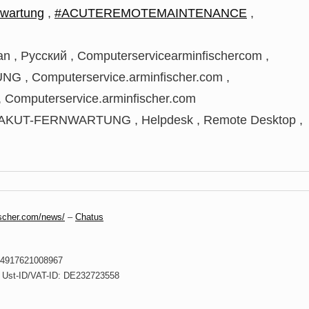
wartung
,
#ACUTEREMOTEMAINTENANCE
,
an , Русский , Computerservicearminfischercom ,
NG , Computerservice.arminfischer.com ,
, Computerservice.arminfischer.com
, AKUT-FERNWARTUNG , Helpdesk , Remote Desktop ,
scher.com/news/
–
Chatus
 +4917621008967
. Ust-ID/VAT-ID: DE232723558