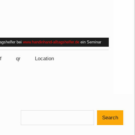
tagshelfer bei
www.handinhand-alltagshelfer.de
ein Seminar
f
qr
Location
Search