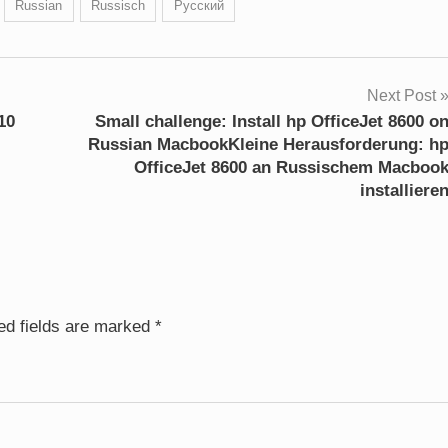
Russian
Russisch
Русский
Next Post
10
Small challenge: Install hp OfficeJet 8600 o
Russian MacbookKleine Herausforderung: h
OfficeJet 8600 an Russischem Macboo
installiere
ed fields are marked
*