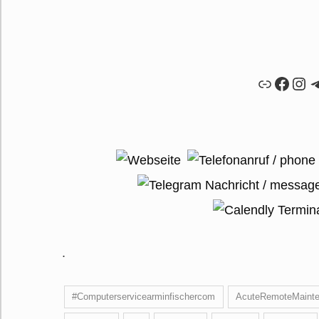
Link
Faceb
Ins
T
.
#Computerservicearminfischercom
AcuteRemoteMaint