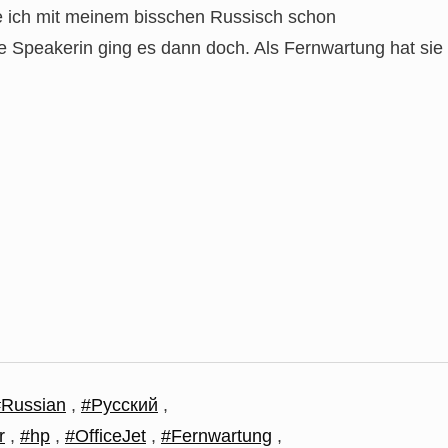
e ich mit meinem bisschen Russisch schon
 Speakerin ging es dann doch. Als Fernwartung hat sie
#Russian
,
#Русский
,
r
,
#hp
,
#OfficeJet
,
#Fernwartung
,