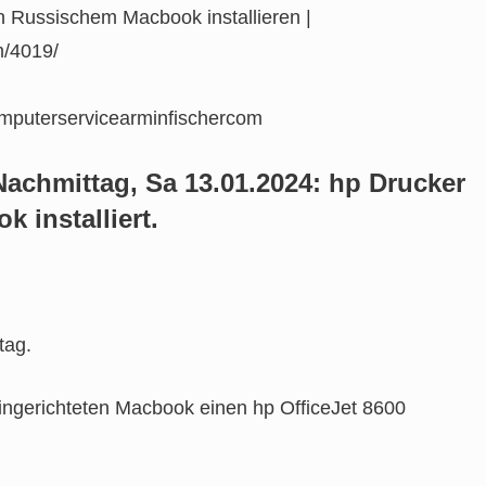
n Russischem Macbook installieren |
m/4019/
puterservicearminfischercom
achmittag, Sa 13.01.2024: hp Drucker
 installiert.
tag.
eingerichteten Macbook einen hp OfficeJet 8600