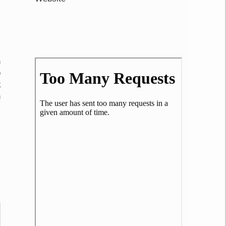
n
p
k
n