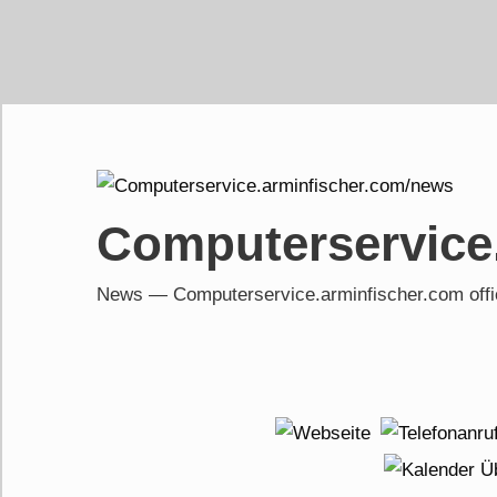
Skip
to
content
Computerservice
News — Computerservice.arminfischer.com of