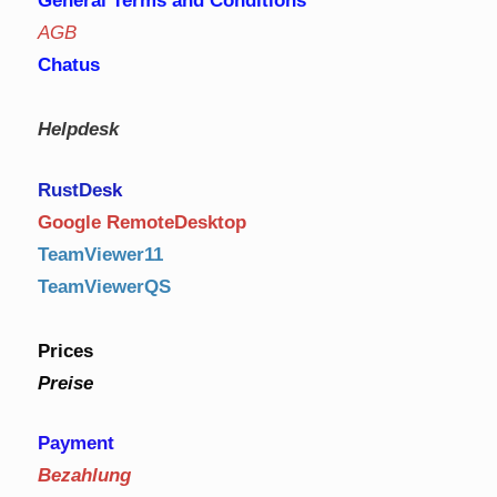
General Terms and Conditions
AGB
Chatus
Helpdesk
RustDe
sk
Google RemoteDesktop
TeamViewer11
TeamViewerQS
Prices
Preise
Payment
Bezahlung