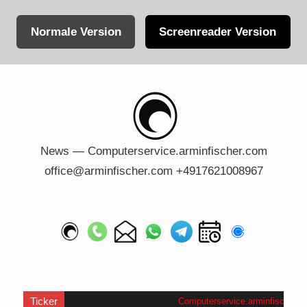
Normale Version
Screenreader Version
Skip
to
content
News — Computerservice.arminfischer.com
office@arminfischer.com +4917621008967
Ticker
Computerservice.arminfischer.com