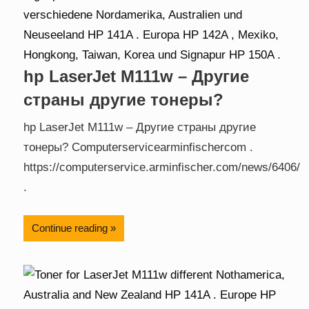
hp LaserJet M111w – Другие
страны другие тонеры?
hp LaserJet M111w – Другие страны другие
тонеры? Computerservicearminfischercom .
https://computerservice.arminfischer.com/news/6406/
.
Continue reading