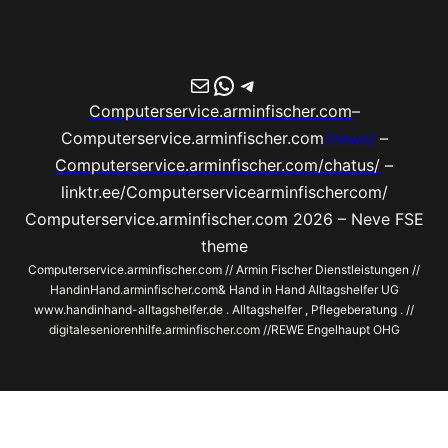
E-Mail
WhatsApp
Telegram
Computerservice.arminfischer.com
–
Computerservice.arminfischer.com
/news/
–
Computerservice.arminfischer.com/chatus/
–
linktr.ee/Computerservicearminfischercom/
Computerservice.arminfischer.com 2026 – Neve FSE
theme
Computerservice.arminfischer.com
// Armin Fischer Dienstleistungen //
HandinHand.arminfischer.com
& Hand in Hand Alltagshelfer UG
www.handinhand-alltagshelfer.de
. Alltagshelfer , Pflegeberatung . //
digitaleseniorenhilfe.arminfischer.com
//
REWE Engelhaupt OHG