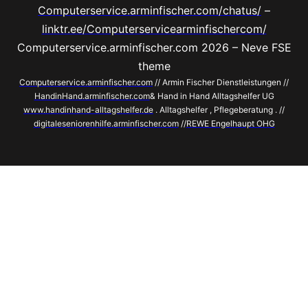
Computerservice.arminfischer.com/chatus/
–
linktr.ee/Computerservicearminfischercom/
Computerservice.arminfischer.com 2026 – Neve FSE
theme
Computerservice.arminfischer.com
// Armin Fischer Dienstleistungen //
HandinHand.arminfischer.com
& Hand in Hand Alltagshelfer UG
www.handinhand-alltagshelfer.de
. Alltagshelfer , Pflegeberatung . //
digitaleseniorenhilfe.arminfischer.com
//
REWE Engelhaupt OHG