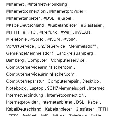
#Internet , #Internetverbindung ,
#Internetconnection , #Internetprovider ,
#Internetanbieter , #DSL , #Kabel ,
#KabelDeutschland , #Kabelanbieter , #Glasfaser ,
#FFTH , #FFTC , #freifunk , #WiFi , #WLAN ,
#Telefonie , #SoHo , #ISDN , #VoIP ,
VorOrtService , OnSiteService , Memmelsdorf ,
GemeindeMemmelsdorf , LandkreisBamberg ,
Bamberg , Computer , Computerservice ,
Computerservicearminfischercom ,
Computerservice.arminfischer.com ,
Computerreparatur , Computerrepair , Desktop ,
Notebook , Laptop , 96117Memmelsdorf , Internet ,
Internetverbindung , Internetconnection ,
Internetprovider , Internetanbieter , DSL , Kabel ,
KabelDeutschland , Kabelanbieter , Glasfaser , FFTH
, FFTC , freifunk , WiFi , WLAN , Telefonie , SoHo ,