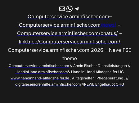
E-Mail
WhatsApp
Telegram
Computerservice.arminfischer.com
–
Computerservice.arminfischer.com
/news/
–
Computerservice.arminfischer.com/chatus/
–
linktr.ee/Computerservicearminfischercom/
Computerservice.arminfischer.com 2026 – Neve FSE
theme
Computerservice.arminfischer.com
// Armin Fischer Dienstleistungen //
HandinHand.arminfischer.com
& Hand in Hand Alltagshelfer UG
www.handinhand-alltagshelfer.de
. Alltagshelfer , Pflegeberatung . //
digitaleseniorenhilfe.arminfischer.com
//
REWE Engelhaupt OHG