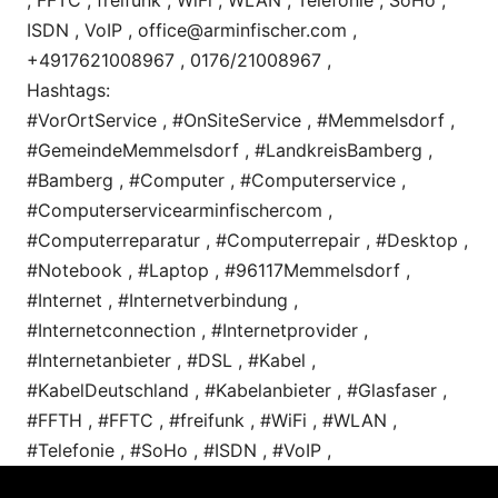
ISDN , VoIP , office@arminfischer.com ,
+4917621008967 , 0176/21008967 ,
Hashtags:
#VorOrtService , #OnSiteService , #Memmelsdorf ,
#GemeindeMemmelsdorf , #LandkreisBamberg ,
#Bamberg , #Computer , #Computerservice ,
#Computerservicearminfischercom ,
#Computerreparatur , #Computerrepair , #Desktop ,
#Notebook , #Laptop , #96117Memmelsdorf ,
#Internet , #Internetverbindung ,
#Internetconnection , #Internetprovider ,
#Internetanbieter , #DSL , #Kabel ,
#KabelDeutschland , #Kabelanbieter , #Glasfaser ,
#FFTH , #FFTC , #freifunk , #WiFi , #WLAN ,
#Telefonie , #SoHo , #ISDN , #VoIP ,