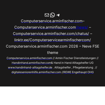
E-Mail
WhatsApp
Telegram
Computerservice.arminfischer.com
–
Computerservice.arminfischer.com
/news/
–
Computerservice.arminfischer.com/chatus/
–
linktr.ee/Computerservicearminfischercom/
Computerservice.arminfischer.com 2026 – Neve FSE
theme
Computerservice.arminfischer.com
// Armin Fischer Dienstleistungen //
HandinHand.arminfischer.com
& Hand in Hand Alltagshelfer UG
www.handinhand-alltagshelfer.de
. Alltagshelfer , Pflegeberatung . //
digitaleseniorenhilfe.arminfischer.com
//
REWE Engelhaupt OHG