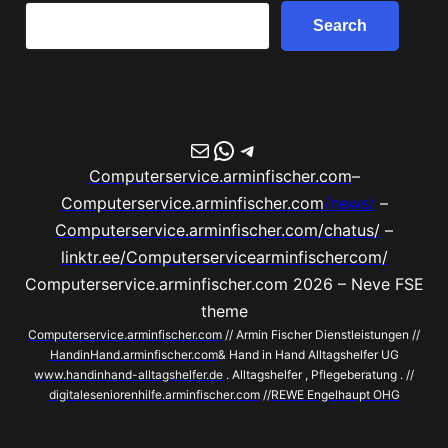
Search
Search
E-Mail
WhatsApp
Telegram
Computerservice.arminfischer.com
–
Computerservice.arminfischer.com
/news/
–
Computerservice.arminfischer.com/chatus/
–
linktr.ee/Computerservicearminfischercom/
Computerservice.arminfischer.com 2026 – Neve FSE
theme
Computerservice.arminfischer.com
// Armin Fischer Dienstleistungen //
HandinHand.arminfischer.com
& Hand in Hand Alltagshelfer UG
www.handinhand-alltagshelfer.de
. Alltagshelfer , Pflegeberatung . //
digitaleseniorenhilfe.arminfischer.com
//
REWE Engelhaupt OHG