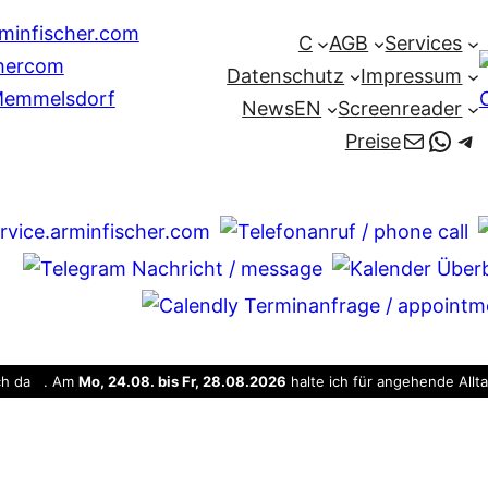
C
AGB
Services
Datenschutz
Impressum
News
EN
Screenreader
E-Mail
Wha
Te
Preise
uch da . Am
Mo, 24.08. bis Fr, 28.08.2026
halte ich für angehende Allt
. Am Mi. 26.08.2026 sind wir nicht verfügbar.