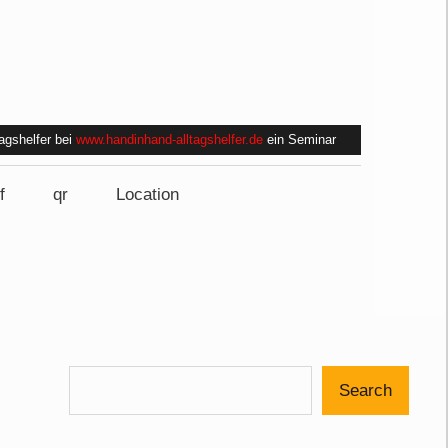
tagshelfer bei
www.handinhand-alltagshelfer.de
ein Seminar
f
qr
Location
Search