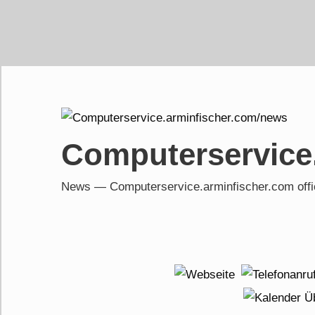
Skip
to
content
Computerservice
News — Computerservice.arminfischer.com of