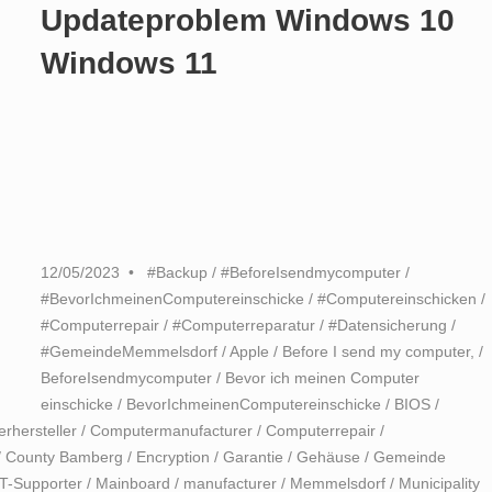
Updateproblem Windows 10
Windows 11
12/05/2023
#Backup
/
#BeforeIsendmycomputer
/
#BevorIchmeinenComputereinschicke
/
#Computereinschicken
/
#Computerrepair
/
#Computerreparatur
/
#Datensicherung
/
#GemeindeMemmelsdorf
/
Apple
/
Before I send my computer,
/
BeforeIsendmycomputer
/
Bevor ich meinen Computer
einschicke
/
BevorIchmeinenComputereinschicke
/
BIOS
/
rhersteller
/
Computermanufacturer
/
Computerrepair
/
/
County Bamberg
/
Encryption
/
Garantie
/
Gehäuse
/
Gemeinde
IT-Supporter
/
Mainboard
/
manufacturer
/
Memmelsdorf
/
Municipality