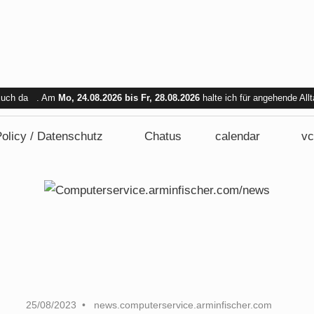
 Euch da . Am
Mo, 24.08.2026 bis Fr, 28.08.2026
halte ich für angehende All
bar. Am Mi. 26.08.2026 sind wir nicht verfügbar.
olicy / Datenschutz
Chatus
calendar
vc
25/08/2023
news.computerservice.arminfischer.com