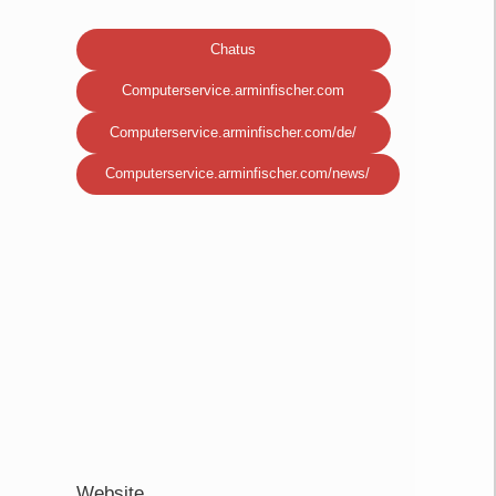
Chatus
Computerservice.arminfischer.com
Computerservice.arminfischer.com/de/
Computerservice.arminfischer.com/news/
Website