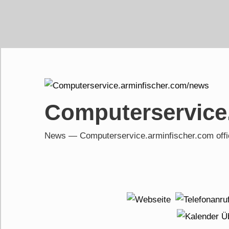
Skip
to
content
Computerservice
News — Computerservice.arminfischer.com of