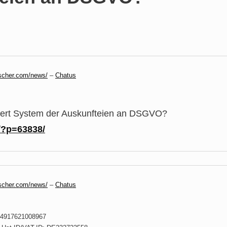
scher.com/news/
–
Chatus
t System der Auskunfteien an DSGVO?
/?p=63838/
scher.com/news/
–
Chatus
 +4917621008967