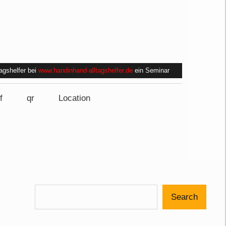
tagshelfer bei
www.handinhand-alltagshelfer.de
ein Seminar
f
qr
Location
Search