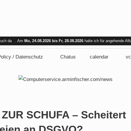
 Euch da . Am
Mo, 24.08.2026 bis Fr, 28.08.2026
halte ich für angehende All
bar. Am Mi. 26.08.2026 sind wir nicht verfügbar.
olicy / Datenschutz
Chatus
calendar
vc
UR SCHUFA – Scheitert
teien an DSGVO?