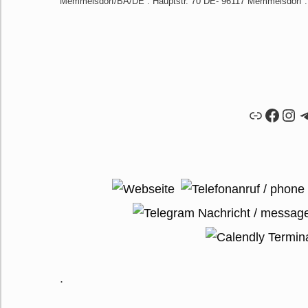
Memmelsdorf/BA/DE : Hauptstr. 70 DE- 96117 Memmelsdorf 
Link
Faceb
Ins
T
.