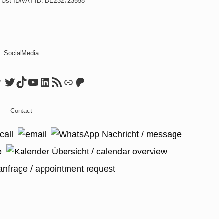
. Ust-ID/VAT-ID: DE232723558
SocialMedia
ook
tagram
elegram
Twitter
TikTok
YouTube
LinkedIn
RSS Feed
Link
Patreon
Contact