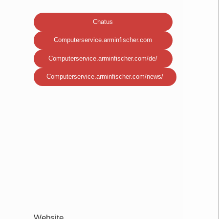
Chatus
Computerservice.arminfischer.com
Computerservice.arminfischer.com/de/
Computerservice.arminfischer.com/news/
Website