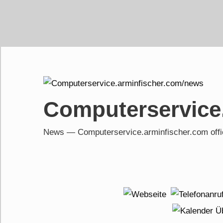
Skip
to
content
Computerservice
News — Computerservice.arminfischer.com of