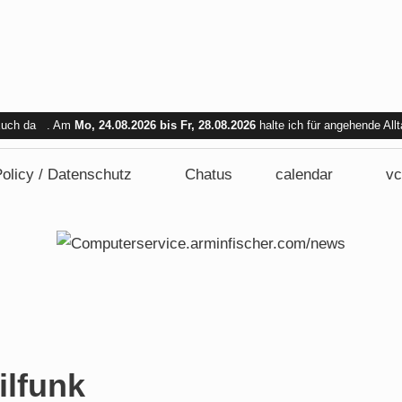
 Euch da . Am
Mo, 24.08.2026 bis Fr, 28.08.2026
halte ich für angehende All
bar. Am Mi. 26.08.2026 sind wir nicht verfügbar.
olicy / Datenschutz
Chatus
calendar
vc
lfunk