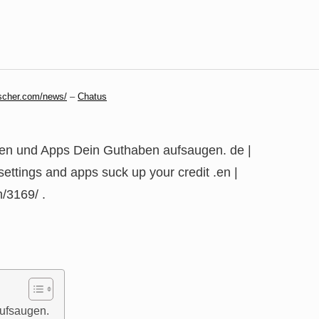
scher.com/news/
–
Chatus
gen und Apps Dein Guthaben aufsaugen. de |
ttings and apps suck up your credit .en |
/3169/ .
ufsaugen.