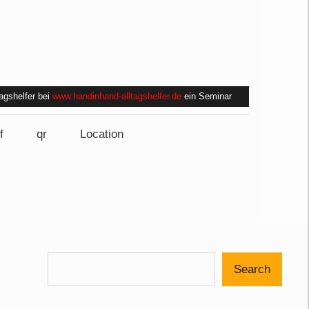
tagshelfer bei
www.handinhand-alltagshelfer.de
ein Seminar
f
qr
Location
Search