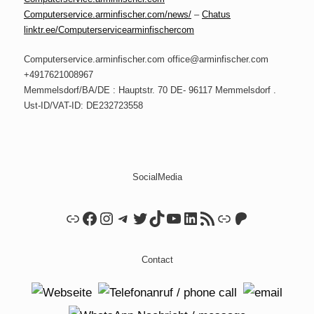
Computerservice.arminfischer.com/news/
–
Chatus
linktr.ee/Computerservicearminfischercom
Computerservice.arminfischer.com office@arminfischer.com
+4917621008967
Memmelsdorf/BA/DE : Hauptstr. 70 DE- 96117 Memmelsdorf .
Ust-ID/VAT-ID: DE232723558
SocialMedia
Link
Facebook
Instagram
Telegram
Twitter
TikTok
YouTube
LinkedIn
RSS Feed
Link
Patreon
Contact