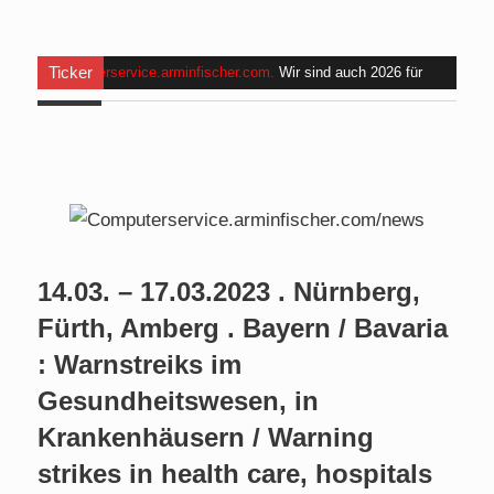
Ticker
Computerservice.arminfischer.com
.
Wir sind auch 2026 für
Euch da . Am
Mo, 24.08.2026 bis Fr, 28.08.2026
halte ich
für angehende Alltagshelfer bei
www.handinhand-
alltagshelfer.de
ein Seminar und bin im Zeitraum
von 09:00
bis 15:00 Uhr nicht erreichbar. Am Mi. 26.08.2026 sind wir
nicht verfügbar.
14.03. – 17.03.2023 . Nürnberg,
Fürth, Amberg . Bayern / Bavaria
: Warnstreiks im
Gesundheitswesen, in
Krankenhäusern / Warning
strikes in health care, hospitals