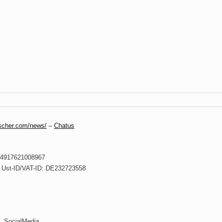
scher.com/news/
–
Chatus
 +4917621008967
. Ust-ID/VAT-ID: DE232723558
SocialMedia