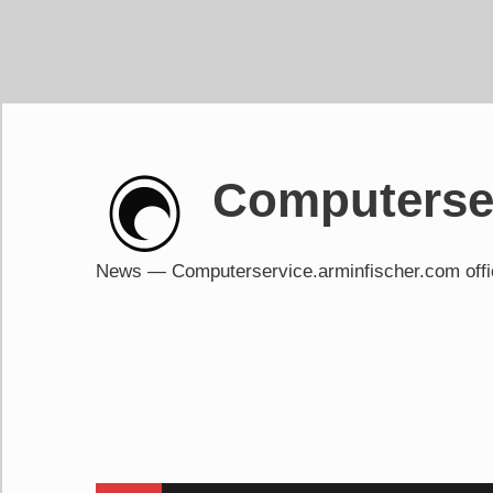
Skip
to
content
Computerser
News — Computerservice.arminfischer.com of