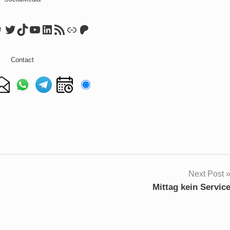
ook
tagram
elegram
Twitter
TikTok
YouTube
LinkedIn
RSS Feed
Link
Patreon
Contact
Next Post
Mittag kein Servic