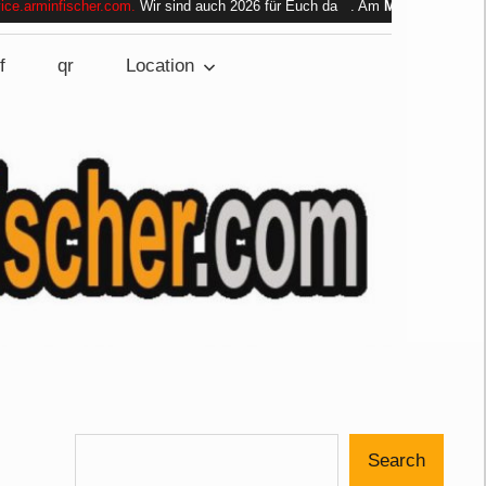
scher.com
.
Wir sind auch 2026 für Euch da . Am
Mo, 24.08.2026 bis Fr, 28.
f
qr
Location
Search