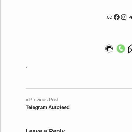
Link
Faceb
Ins
T
.
Post
Previous Post
Telegram Autofeed
navigation
Leave a Reply