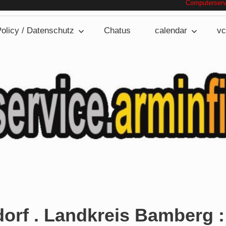
Computerservice.arminfi
olicy / Datenschutz
Chatus
calendar
vc
rf . Landkreis Bamberg :