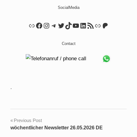
SocialMedia
Link
Facebook
Instagram
Telegram
Twitter
TikTok
YouTube
LinkedIn
RSS Feed
Link
Patreon
Contact
.
Post
Previous Post
wöchentlicher Newsletter 26.05.2026 DE
navigation