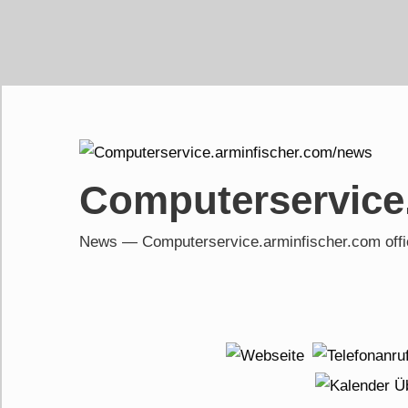
Skip
to
content
Computerservice
News — Computerservice.arminfischer.com of