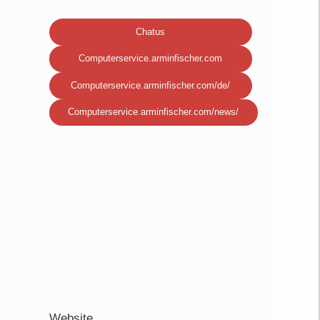
Chatus
Computerservice.arminfischer.com
Computerservice.arminfischer.com/de/
Computerservice.arminfischer.com/news/
Website