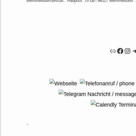
Memmelsdorf/BA/DE : Hauptstr. 70 DE- 96117 Memmelsdorf 
Link
Faceb
Ins
T
.