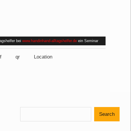
tagshelfer bei
www.handinhand-alltagshelfer.de
ein Seminar
f
qr
Location
Search