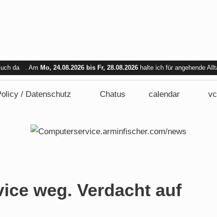
 Euch da . Am
Mo, 24.08.2026 bis Fr, 28.08.2026
halte ich für angehende All
bar. Am Mi. 26.08.2026 sind wir nicht verfügbar.
olicy / Datenschutz
Chatus
calendar
vc
ice weg. Verdacht auf