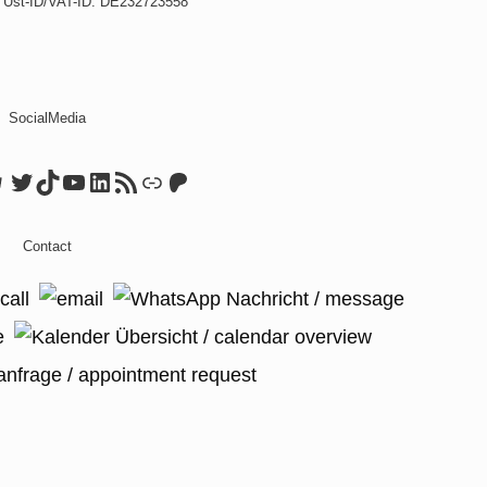
. Ust-ID/VAT-ID: DE232723558
SocialMedia
ook
tagram
elegram
Twitter
TikTok
YouTube
LinkedIn
RSS Feed
Link
Patreon
Contact