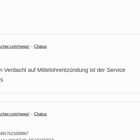
scher.com/news/
–
Chatus
rdacht auf Mittelohrentzündung ist der Service
is
scher.com/news/
–
Chatus
 +4917621008967